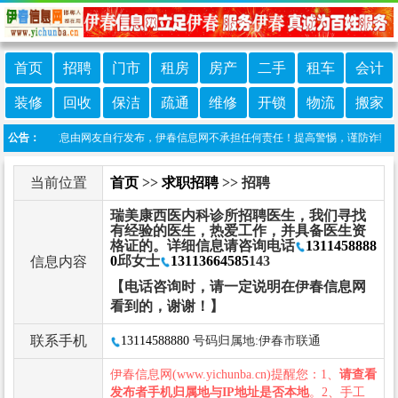
首页
招聘
门市
租房
房产
二手
租车
会计
装修
回收
保洁
疏通
维修
开锁
物流
搬家
：本栏目信息由网友自行发布，伊春信息网不承担任何责任！提高警惕，谨防诈骗！做推广
公告：
当前位置
首页
>>
求职招聘
>> 招聘
瑞美康西医内科诊所招聘医生，我们寻找
有经验的医生，热爱工作，并具备医生资
格证的。详细信息请咨询电话
1311458888
0
邱女士
13113664585
143
信息内容
【电话咨询时，请一定说明在伊春信息网
看到的，谢谢！】
联系手机
13114588880
号码归属地:伊春市联通
伊春信息网(www.yichunba.cn)提醒您：1、
请查看
发布者手机归属地与IP地址是否本地
。2、手工