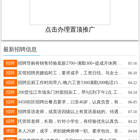
点击办理置顶推广
最新招聘信息
招聘
招聘导购有销售经验底薪2700+满勤300+提成月休两天两班倒刘女士18249803036
05-16
招聘
宾馆招聘房嫂临时工，要求成手，工资日结。马女士13895930808
06-10
招聘
招聘后厨工作时间早八-晚六工资3300满勤200电话15246928184王15246928184
04-22
招聘
200货泓江市场东门对面招杂工，早9点到下午2点.工资2200.用女工，电话18249878664庄先生18249878664
04-24
招聘
0458街区招聘出餐员要求，22至40岁，认真负责，有团队精神，男女均可薪资，底薪➕满勤➕提成4000以上陈女士13144588880
06-05
招聘
招聘英语老师，或英语四级以上有英语基础的。待遇优厚！有意者请联系17519588885陈老师13199267727
07-10
招聘
托管班老师，长期，针对小学生，有经验优先认真负责，对孩子有耐心女士19234585678
04-22
求职
本人29岁，成手，求职烧烤师傅一职。要求包住。非诚勿扰。联系方式:13796513672贾先生13796513672
04-04