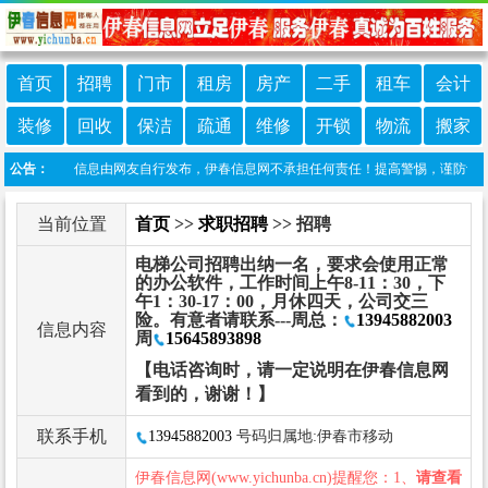
首页
招聘
门市
租房
房产
二手
租车
会计
装修
回收
保洁
疏通
维修
开锁
物流
搬家
明：本栏目信息由网友自行发布，伊春信息网不承担任何责任！提高警惕，谨防诈骗！做推
公告：
当前位置
首页
>>
求职招聘
>> 招聘
电梯公司招聘出纳一名，要求会使用正常
的办公软件，工作时间上午8-11：30，下
午1：30-17：00，月休四天，公司交三
险。有意者请联系---周总：
13945882003
信息内容
周
15645893898
【电话咨询时，请一定说明在伊春信息网
看到的，谢谢！】
联系手机
13945882003
号码归属地:伊春市移动
伊春信息网(www.yichunba.cn)提醒您：1、
请查看