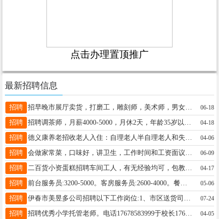
点击办理置顶推广
最新招聘信息
招聘
招早晚市展厅卖货，打磨工，雕刻师，美术师，男女均可13354582627陈先生13354582627
06-18
招聘
招聘调茶师，月薪4000-5000，月休2天，年龄35岁以下姜女士18345873369
04-18
招聘
德义康养老招收老人入住：自理老人半自理老人和失能老人入住，室内干净卫生，13114585286邵女士13114585286
04-06
招聘
会做家常菜，口味好，讲卫生，工作时间和工资面议，联系电话:18104584567房先生13945871107
06-09
招聘
二百货小资蛋糕招聘车间工人，有无经验均可，包教学，一经录用，待遇优厚。周经理13614587198
04-17
招聘
前台服务员:3200-5000。客房服务员:2600-4000。餐厅服务员：2600-4500。审计:4100-6000。维修工：3700-4500。员工宿舍，员工餐，缴纳保险，带薪年假，餐饮折扣，住房折扣，完善的培训体系，足够的晋升空间。地址：伊美区文化宫对面凯理亚森大酒店金总17645597576
05-06
招聘
伊春市美昱多公司招聘以下工作岗位:1、市区送货司机1人，男士，55岁以下，身体素质好，无不良嗜好，品德端正，干活利索，有相关经验者优先2、库房配货员2人，男女均可，要求，责任心强，品德端正，工作认证负责3、厢货车司机一名，男士，55岁以下，爱惜车辆，责任心强，团队协作好以上工作满半年，缴纳养老保险联系电话:1824980445513664580175王先生18249804455
07-24
招聘
招聘优秀小学托管老师。电话17678583999于校长17678583999
04-05