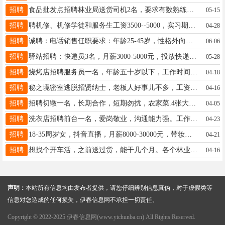
招聘
食品批发点招聘林业局送货司机2名，要求有数熟练驾驶箱式货车经验，年龄35岁以上，驾龄5年以上，能长期工作，短期工勿扰，工资待遇优厚初总15561916699
05-15
招聘
聘机修、机修学徒和服务生工资3500--5000，实习期3个月考核通过直接晋级，实习期工资2700包吃包住，有电工和汽电经验者优先，月带薪假4-10天（节假日不休）年龄18--35岁电话13354538994罗女士15776067567
04-28
招聘
诚聘：电话销售任职要求：年龄25-45岁，性格外向，有责任心，有强烈的赚钱欲望。岗位职责：在办公室通过打电话(电话费用公司承担），加微信，qq等形式与客户进行有效沟通，负责公司产品的销售与推广。薪资待遇：普通员工平均月收入在3000元，能力突出者，平均月收入可达到10000元。工作时间：法定假日及周日休息。上班及面试地址：伊春市伊美区人防办东200米门市房联系电话：13091619900，孙经理孙经理13091619900
06-06
招聘
驿站招聘：快递员3名，月薪3000-5000元，投放快递柜，要求会简单操作手机，工作内容简单，会骑电动三轮车，有团队精神，有想法的来！联系电话：李经理18324689991助理19815593613
05-28
招聘
烧烤店招聘服务员一名，年龄五十岁以下，工作时间下午二点到要十一点半，工资4200，满勤300。长期工。短期勿扰金女士13115588857
04-18
招聘
秘之境密室逃脱招贤纳士，老板人好事儿不多，工资面议，要求有责任心，长期稳定的，联系电话：18645878882老板18645878882
04-16
招聘
招聘切镦一名，长期合作，短期勿扰，农家菜.4张大桌，地址环城小区，夜市门口，饭口勿扰，谢谢，工资4000到4500.秦女士13945891195
04-05
招聘
洗衣店招聘前台一名，爱岗敬业，沟通能力强。工作时间早7:30~6:00，每月15号30号下午带薪休息。工资底薪+餐补。能长期工作的。段女士18714581906
04-23
招聘
18-35周岁女，抖音直播，月薪8000-30000元，带妆上播，口齿清晰，有无经验均可，工作6个小时（多播多得），提供所有设备及场地，需要在公司直播。工作时间，晚上15：00至早上5：00任选6个小时。跟随公司发展，有能力的晋升团播带队，成为合作伙伴。孙先生18004585879
04-21
招聘
想找个开车活，之前送过货，能干几个月。各个林业局都行。有用的老板联系15545081992小刘15545081992
04-16
声明：
本站所有信息均由发布者提供，请您仔细辨别信息真伪，对于虚假类等
信息对您造成的任何损失，伊春信息网不承担一切责任。
Copyright © 2022-2025 伊春信息网(www.yichunba.cn) All Rights Reserved.