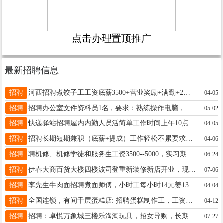
点击办理置顶推广
最新招聘信息
招聘
河西招聘煮饺子工工资底薪3500+营业奖励+满勤+2个半天休息（不休给一天工资）电话8851888李女士15645870118
04-05
招聘
招聘办公室文件资料员1名，要求：熟练操作电脑，具有一定文字排版、表格编辑能力，限女性，年龄45岁以下，无节假日。工作地点：黑龙江省伊春市。公司免费提供吃住。工资标准：3500-4000之间。联系电话15804581193王15804581193
05-02
招聘
快递驿站招聘屋内内勤人员活简单工作时间上午10点到晚7点中午供饭林先生18145427737
04-05
招聘
招聘长期短期兼职（底薪+提成）工作轻松不累要求女40岁以下会基础电脑操作即可地址松韵新城卓越0458商场二楼七维空间VR潮玩馆联系电话13846665210刘13846665210
04-06
招聘
聘机修、机修学徒和服务生工资3500--5000，实习期3个月考核通过直接晋级，实习期工资2700包吃包住，有电工和汽电经验者优先，月带薪假4-10天（节假日不休）年龄18--35岁电话13354538994高先生18004587078
06-24
招聘
伊春大商百货大楼四楼波司登重新装修新店开业，现招聘导购员三名，要求年龄40岁以下，薪资待遇底薪加提成加联单加带薪休假，半天班，大品牌货好卖。有意者可到店面谈或电话18645869996或18645868586，期待你的加入。李先生18645868586
07-06
招聘
李先生牛肉面招聘煮面师傅，小时工每小时14元姜13039691202
04-04
招聘
全国连锁，有间千层蛋糕店: 招聘蛋糕制作工，工资3000加200满勤+提成，工资5000+ 工作时间：早八晚六、早十点半晚八点半，两班串。 另招， 学徒工，钟点工、工资1600，早八晚五，5到7天转正。 工作时间: 1.以上岗位均要长期全职人员，每个岗位带薪休2天， 年龄22到55岁之间，干净利索。 咨询电话18944666988。 地址大商报喜鸟旁边30米有间千层， 或二道街有间千层有间千层18944666988
04-12
招聘
招聘：卓悦万象城三楼乐淘淘玩具，招女导购，长期稳定。早九晚七，薪资面议。电话：13614581638赵女士13614581638
07-27