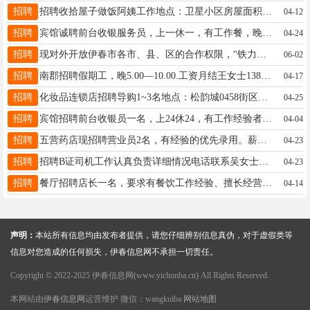
招聘
招聘收拾屋子做饭阿姨工作地点：卫星小区房屋面积62平米收拾房间，洗衣服，做一顿晚餐（晚上5点40开饭即可）。每月休息2天，月薪1500元18845800033孙女士18845800033
04-12
招聘
宾馆诚聘前台收银服务员，上一休一，有工作餐，晚上可以休息，工资3000-3500元，女性，有经验者优先录用，没有经验会电脑的可以培训，咨询电话：15904589422孙女士15904589422
04-24
招聘
现对外开放伊春市各市、县、区的合作权限，“铁力市”、“南岔市”、“金山屯和西林区”、“友好区”、“嘉荫县”。总部培训，0基础可运营。王先生13044686789
06-02
招聘
南郡招聘假期工，晚5.00—10.00.工资月结王女士13845874700
04-17
招聘
化妆品连锁店招聘导购1~3名地点：松韵城0458街区时间：倒班制薪资：3000~5000上不封顶要求：有销售经验，沟通能力强，热情大方！联系电话：13766727252经理13766727252
04-25
招聘
宾馆招聘前台收银员一名，上24休24，有工作经验者优先，有意者电话联系18745887718工资3000+奖金顾18745887718
04-04
招聘
五营药店现招聘营业员2名，有经验的优先录用。薪资待遇优厚，公司缴纳养老保险张女士18324667566
04-23
招聘
招聘B证司机工作认真负责详细情况电话联系吴女士13204587555
04-23
招聘
餐厅招聘店长一名，要求有餐饮工作经验、擅长经营管理。工作地点:伊美区联系电话:6129808/18745897737联系电话：18745897737王18745897737
04-14
声明：
本站所有信息均由发布者提供，请您仔细辨别信息真伪，对于虚假类等
信息对您造成的任何损失，伊春信息网不承担一切责任。
Copyright © 2022-2025 伊春信息网(www.yichunba.cn) All Rights Reserved.
本网站由
伊春信息网
运营维护 微信：wangkuiba
网站地图