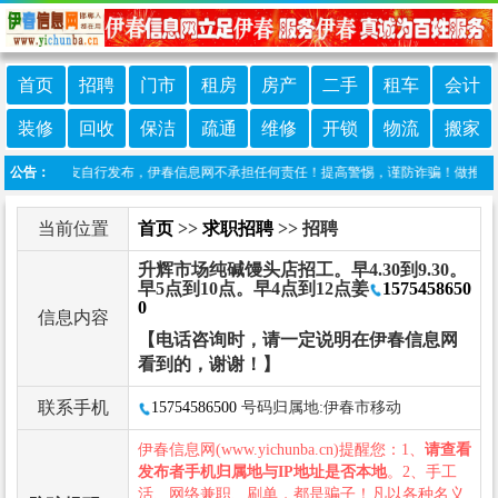
首页
招聘
门市
租房
房产
二手
租车
会计
装修
回收
保洁
疏通
维修
开锁
物流
搬家
信息由网友自行发布，伊春信息网不承担任何责任！提高警惕，谨防诈骗！做推广、做信息
公告：
当前位置
首页
>>
求职招聘
>> 招聘
升辉市场纯碱馒头店招工。早4.30到9.30。
早5点到10点。早4点到12点姜
1575458650
0
信息内容
【电话咨询时，请一定说明在伊春信息网
看到的，谢谢！】
联系手机
15754586500
号码归属地:伊春市移动
伊春信息网(www.yichunba.cn)提醒您：1、
请查看
发布者手机归属地与IP地址是否本地
。2、手工
活、网络兼职、刷单，都是骗子！凡以各种名义