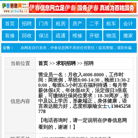
首页
招聘
门市
租房
房产
二手
租车
会计
装修
回收
保洁
疏通
维修
开锁
物流
搬家
本栏目信息由网友自行发布，伊春信息网不承担任何责任！提高警惕，谨防诈骗！做推广、
公告：
当前位置
首页
>>
求职招聘
>> 招聘
营业员一名：月收入4000-8000，工作时
间：两班倒，早班8:00-14:30，晚班13:30-2
0:00，每班6.5小时左右福利待遇：每月带
薪休假4天，年休假48天，法定假日3倍底
薪，可缴纳社保岗位要求：18-30周岁，初
中及以上学历，形象端正，身体健康，语
信息内容
言表达能力好，态度积极喻女士
13045258
778
【电话咨询时，请一定说明在伊春信息网
看到的，谢谢！】