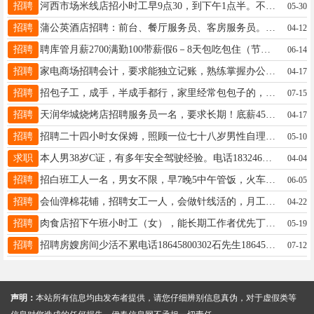
招聘
河西市场米线店招小时工早9点30，到下午1点半。不累有意者电联13904589783孙先生13904589783
05-30
招聘
蒲公英酒店招聘：前台、餐厅服务员、客房服务员。工资面议联系电话：宫经理13846616789（微信同步）龚经理16764589998
04-12
招聘
聘库管月薪2700满勤100带薪假6－8天包吃包住（节假日不休）；年龄20--30岁、会电脑，有工作经验者优先，可以培训的，电话18004587078高先生18004587078
06-14
招聘
家电商场招聘会计，要求能独立记账，熟练掌握办公自动化电子表格，年龄35岁以上，有会计工作经验优先，薪资面议。18645847696林女士15561913858
04-17
招聘
招包子工，成手，半成手都行，家里经常包包子的，干过餐饮，长期稳定的优先，时间早4.30到中午12.30，工资面议，月结，13351086951于先生13351086951
07-15
招聘
天润华城烧烤店招聘服务员一名，要求长期！底薪4500➕满勤300，➕酒水～每个月4个半天休息，工作时间下午2点至凌晨2点！乌马河有通勤车，有寝室！天润华城168招聘炒菜师傅工作时间下午2点-凌晨2点工资5500-7000元招聘小时工一小时15元招聘刷碗一名工资3600元曹13845838882
04-17
招聘
招聘二十四小时女保姆，照顾一位七十八岁男性自理老人，一个人，要求干净利落，人品好，家住林业局者，市里勿扰。工作地点，伊春市里，工资3200，有意者电话咨询13234583958先生13234583958
05-10
求职
本人男38岁C证，有多年安全驾驶经验。电话18324668277宫18324668277
04-04
招聘
招白班工人一名，男女不限，早7晚5中午管饭，火车站附近，工资3300满勤200，联系电话13945891531。彭女士15504583745
06-05
招聘
会仙弹棉花铺，招聘女工一人，会做针线活的，月工资2800.满勤奖200，早上7.30至中午11.30，，下午1点至5点，没活提前下班。张先生13614588151
04-22
招聘
肉食店招下午班小时工（女），能长期工作者优先丁女士13846695698
05-19
招聘
招聘房嫂房间少活不累电话18645800302石先生18645800302
07-12
声明：
本站所有信息均由发布者提供，请您仔细辨别信息真伪，对于虚假类等