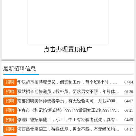
点击办理置顶推广
最新招聘信息
招聘
华辰超市招聘理货员，倒班制工作，每个班8小时，加班另算，缴纳社保田先生13154585959
07-04
招聘
驿站招长期快递员，投柜员。要求男女不限，年龄体力够就行，心细，责任心强。待遇电话联系。有经验者电联，吴先生13114587976吴先生13114587976
06-26
招聘
南郡招聘美体师或者学员，有无经验均可，月薪4000-8000元，联系电话13204588688，13204588688
04-07
招聘
伊春市《和记馅饼诚聘》????‍????后厨女工2名????‍????前厅打菜员1名????????保洁员2名????????‍????粥师傅1名（男女不限）郭经理13089598966（微信同步）王经理13039661889（微信同步）郭经理13089598966
06-21
招聘
修理厂诚招学徒工，小工，中工有经验者优先，具有良好的沟通能力，待遇丰厚，工资面议邢先生18845862662
04-05
招聘
河西熟食店招工，待遇优厚，男女不限，有无经验均可李先生13384589393
04-17