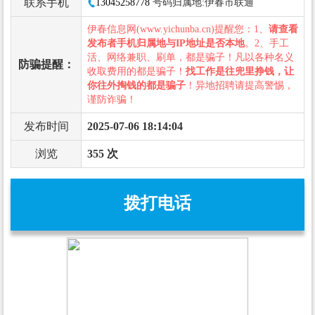
联系手机
13045258778
号码归属地:伊春市联通
伊春信息网(www.yichunba.cn)提醒您：1、
请查看
发布者手机归属地与IP地址是否本地
。2、手工
活、网络兼职、刷单，都是骗子！凡以各种名义
防骗提醒：
收取费用的都是骗子！
找工作是往兜里挣钱，让
你往外掏钱的都是骗子
！异地招聘请提高警惕，
谨防诈骗！
发布时间
2025-07-06 18:14:04
浏览
355 次
拨打电话