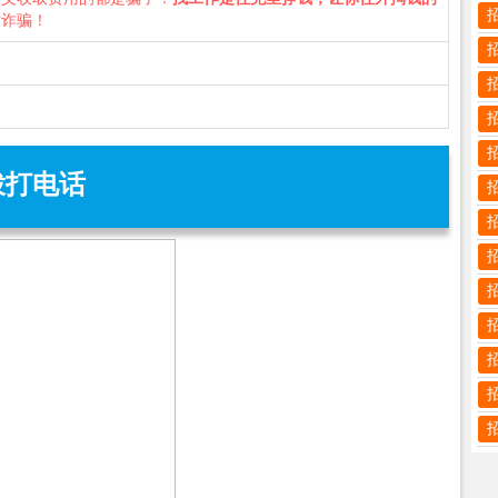
防诈骗！
拨打电话