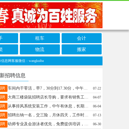
手
租车
会计
锁
物流
搬家
微信：wangkuiba
新招聘信息
招聘
车间内干零活，早7，30分到17.30分，中午休息一个半小时，月工资，3000元，要求，身体健康，55岁以下，李先生13644676675
07-22
招聘
大商三楼袋鼠招聘店长导购，要求有销售工作经验者，上下午倒班，具体薪资面议联系电话18945468292梁女士18945468292
04-07
招聘
从事排风系统安装工作，中午有休息，长期有活，工资4500起，月结，有加班补贴张17758892211
06-04
招聘
招聘出纳一名，交三险，月休四天，工作时间：上午8：00-11：30，下午1：30-17：00，要求：能给使用WPS等常用办公软件，有意向者请联系---周总：13945882003周总15645893898
07-13
招聘
幼师专业及会游泳者优先，免费提供培训，长期稳定，对孩子有耐心。每周一天休息，没课的时候不用来。满一年以上给予社保补助。老板钱多事少。肖13104580483肖女士13104580483
06-30