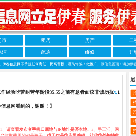
门市
租房
房产
二
保洁
疏通
维修
开
信息网不承担任何责任！提高警惕，谨防诈骗！做推广、做信息置顶！请加伊春信息网客服
最
作经验吃苦耐劳年龄段35.55之前有意者面议非诚勿扰
1
春信息网看到的，谢谢！】
：1、
请查看发布者手机归属地与IP地址是否本地
。2、手工活、网
名义收取费用的都是骗子！
找工作是往兜里挣钱，让你往外掏钱的