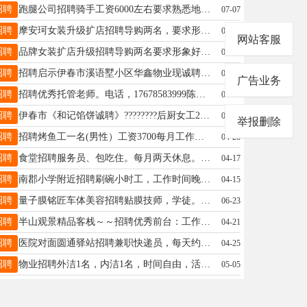
招聘
跑腿公司招聘骑手工资6000左右要求熟悉地形韩13804853586
07-07
招聘
摩安珂女装升级扩店招聘导购两名，要求形象好气质佳有经验优先，年龄20-40岁，上下午倒班工作轻松不累李19604580990
07-11
网站客服
招聘
品牌女装扩店升级招聘导购两名要求形象好气质佳20-40岁有销售工作经验优先工作时间上下午倒班制底薪＋提成＋满勤十工龄3000-5000李19604580990
07-09
招聘
招聘启示伊春市溪语墅小区华鑫物业现诚聘电工、水暖工、年龄40-57岁，有操作证和有经验者优先。公司配备统一服装，免费提供午餐，环境优美，待遇优厚，有意者可电话咨询。地址：伊春市林都-溪语墅小区电话：13796509158武女士13796509158
04-26
广告业务
招聘
招聘优秀托管老师。电话，17678583999陈先生17678583999
04-05
招聘
伊春市《和记馅饼诚聘》????‍????后厨女工2名????????‍♀️保洁员1名????????‍????粥师傅1名（男女不限）郭经理13089598966（微信同步）王经理13039661889（微信同步）王13039661889
07-03
举报删除
招聘
招聘烤鱼工一名(男性）工资3700每月工作时间早9:00至晚8:00常先生13845831878
04-28
招聘
食堂招聘服务员、包吃住。每月两天休息。可以长期上班再联系。宫先生13846616789
04-17
招聘
南郡小学附近招聘刷碗小时工，工作时间晚6点开始，工作半小时左右，按小时工一小时结算（15元/时），适合饭后遛弯的人，周末法定节假日休息，非诚勿扰张老师13149580205
04-15
招聘
量子膜铭匠车体美容招聘贴膜技师，学徒。贴膜技师底薪7000+高额提成。贴膜学徒1000元早八晚六，管一顿饭店内环境好，不潮不冷。有意者欢迎致电。李女士13352588605
06-23
招聘
半山观景精品客栈～～招聘优秀前台：工作时间干一天休一天。工资待遇，基本工资+销售提成。工资待遇丰厚要求：年龄40岁以下，干净利索，亲和力强，有工作经验优先。（老板人好事不多[调皮][调皮]）应聘电话：13664580675​好朋友帮忙转发谢谢郭女士13664580675
04-21
招聘
医院对面圆通驿站招聘兼职快递员，每天约两个小时时间，月工资约1500元以上，招聘内勤，成手月工资3000元，联系电话18724584804张女士18724584804
04-25
招聘
物业招聘外洁1名，内洁1名，时间自由，活不累好干，要求身体健康，活干好就行，年龄68以下。长期优先，非诚勿扰。有意者来物业联系。程先生13199277791
05-05