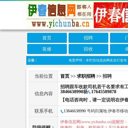
首页
招聘
装修
回收
公告：
免责声明：本栏目信息由网友自行发布，伊春
当前位置
首页
>>
求职招聘
>> 招聘
招聘跟车收款司机若干名要求有工
3846638990
杨
17645589878
信息内容
【电话咨询时，请一定说明在伊
联系手机
13846638990
号码归属地:伊春市移动
伊春信息网(www.yichunba.cn)提醒您
防骗提醒：
络兼职、刷单，都是骗子！凡以各种