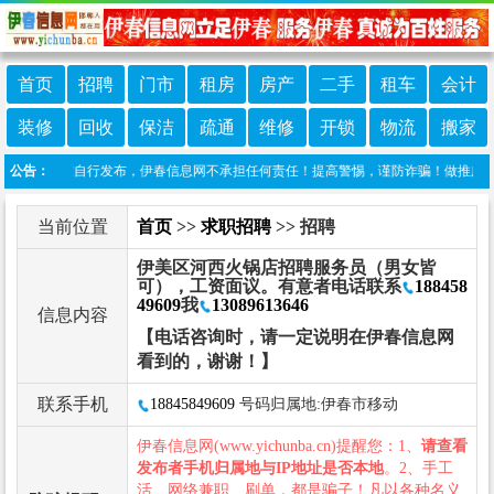
首页
招聘
门市
租房
房产
二手
租车
会计
装修
回收
保洁
疏通
维修
开锁
物流
搬家
信息由网友自行发布，伊春信息网不承担任何责任！提高警惕，谨防诈骗！做推广、做信息
公告：
当前位置
首页
>>
求职招聘
>> 招聘
伊美区河西火锅店招聘服务员（男女皆
可），工资面议。有意者电话联系
188458
49609
我
13089613646
信息内容
【电话咨询时，请一定说明在伊春信息网
看到的，谢谢！】
联系手机
18845849609
号码归属地:伊春市移动
伊春信息网(www.yichunba.cn)提醒您：1、
请查看
发布者手机归属地与IP地址是否本地
。2、手工
活、网络兼职、刷单，都是骗子！凡以各种名义