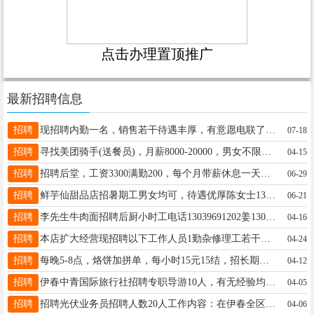
点击办理置顶推广
最新招聘信息
招聘
现招聘内勤一名，销售若干待遇丰厚，有意愿电联了解，第五医院对面哈弗4S店刘经理13354580082
07-18
招聘
寻找美团骑手(送餐员)，月薪8000-20000，男女不限，18-59岁，0门槛入职，提供所有装备，上岗一分钱不用花，先随师傅看活，工作看好在入职，福利：设置冲单奖900，东补4400，（入职奖励2000元/车辆补贴1000元/老骑手回归奖励1000元）联系电话：17758893210田女士17758893210
04-15
招聘
招聘后堂，工资3300满勤200，每个月带薪休息一天，3月涨50戚先生13846638167
06-29
招聘
鲜芋仙甜品店招暑期工男女均可，待遇优厚陈女士13144588880
06-21
招聘
李先生牛肉面招聘后厨小时工电话13039691202姜13039691202
04-16
招聘
本店扩大经营现招聘以下工作人员1勤杂修理工若干名男女不限要求，会使角膜机手电钻，干净利索，有责任心，人品好，招长期短期勿扰，可教学，工作环境好，有保障可签合同《中工》勤杂有基础月薪3000+200满勤奖，《大工》勤杂修理师傅月薪3800+200元满勤（中工与大工满年奖都6000元）张17604583399
04-24
招聘
每晚5-8点，烙饼加拼单，每小时15元15结，招长期，有无经验均可c18645842222
04-12
招聘
伊春中青国际旅行社招聘专职导游10人，有无经验均可，与导游证也可以。先培训后上岗。要求：吃苦耐劳，爱说话，能聊天，有责任心，主要负责为游客介绍伊春景区，带游客游览景区。王经理15754588886
04-05
招聘
招聘光伏业务员招聘人数20人工作内容：在伊春全区域，友好全区域，推广新能源太阳能发电项目，免费为农户安装光伏电站，存租屋顶模式。任职要求：1.有较强的沟通能力，性格外向，2.男女不限，学历不限，可全职可兼职，时间自由，一户一结账。3.待遇10000--100000元，上不封顶，多劳多得工作时间自由，欢迎有赚钱欲望，不甘平凡的人加入。最后三个月天价收单陈13945888680
04-06