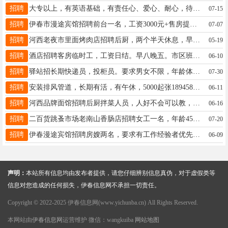
招聘
大专以上，有英语基础，有责任心、爱心、耐心，待人热情，年级在25到50之间，特别优秀年龄可适当放宽。陈老师13199267727
07-15
招聘
伊春市漫途宾馆招聘前台一名，工资3000元+售房提成，上一休一，工作地点伊春夜市附近刘先生13704581150
07-07
招聘
河西老夜市里面烤肉店招聘后厨，两个半天休息，早九点半晚九点半，老板人好事少，要求女士，身体健康，朱女士13845881010
05-19
招聘
酒店招聘客房临时工，工资日结。早八晚五。市区班车接送张女士13796519171
06-10
招聘
驿站招长期快递员，投柜员。要求男女不限，年龄体力够就行，心细，责任心强。待遇电话联系。有经验者电联，吴先生13114587976吴先生17758895804
07-30
招聘
安装排风管道，长期有活，有午休，5000起张18945882211
06-11
招聘
河西品牌面馆招聘后厨拌菜人员，人好不会可以教，活简单半成品上手快，环境好工作轻松工资到号就开，工资高有意者过了饭口打这个电话：15604583338王女士18604587623
06-16
招聘
二百货跳蚤市场老南山香肠店招聘女工一名，年龄45到55岁，具体事宜面议。电话13846640706李13846640706
07-20
招聘
伊春漫途宾馆招聘房嫂两名，要求有工作经验者优先，工作时间早八点，晚五点，工作地点伊春夜市附近，工资3000元，刘先生13704581150
06-09
声明：
本站所有信息均由发布者提供，请您仔细辨别信息真伪，对于虚假类等
信息对您造成的任何损失，伊春信息网不承担一切责任。
Copyright © 2022-2025 伊春信息网(www.yichunba.cn) All Rights Reserved.
本网站由
伊春信息网
运营维护 微信：wangkuiba
网站地图