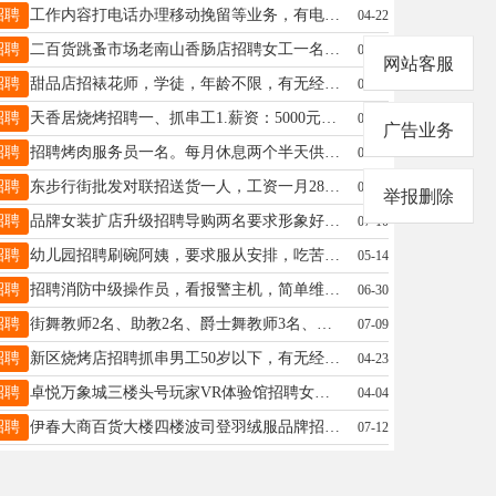
招聘
工作内容打电话办理移动挽留等业务，有电脑操作基础45岁以下高中以上学历，双休+法休试用期过后五险一金，工资待遇:底薪+绩效张13895930626
04-22
招聘
二百货跳蚤市场老南山香肠店招聘女工一名，年龄45到55岁，具体事宜面议。电话13846640706李13846640706
07-24
网站客服
招聘
甜品店招裱花师，学徒，年龄不限，有无经验均可，工资待遇优厚，底薪➕满勤➕工龄奖，每月两天带薪休假，非诚勿扰李15636417066
06-21
招聘
天香居烧烤招聘一、抓串工1.薪资：5000元/月2.工作时间：下午2点-晚上1点3.休息：每月2天整休4.要求：男女不限18－50岁二、零活工1.薪资：5000元/月2.工作时间：下午2点-晚上1点3.休息：每月2天整休4.要求：男性，25-55岁有意者请添加微信：13214581997三：提前招聘暑假工和钟点工有意者添加微信：15350636909员工之间氛围很好，年轻老板事少，平时员工聚餐，欢迎您来到我们的大家庭。范女士13214581997
05-07
广告业务
招聘
招聘烤肉服务员一名。每月休息两个半天供吃工资面议地址：清华名寓老夜市里联系电话:17845589997张女士17845589997
04-22
招聘
东步行街批发对联招送货一人，工资一月2800。周女士18045883008
04-15
举报删除
招聘
品牌女装扩店升级招聘导购两名要求形象好气质佳20-40岁有销售工作经验优先工作时间上下午倒班制底薪＋提成＋满勤十工龄3000-5000李19604580990
07-10
招聘
幼儿园招聘刷碗阿姨，要求服从安排，吃苦耐劳50以上，能长期工作者优先。李洋洋15245886933
05-14
招聘
招聘消防中级操作员，看报警主机，简单维保，上一休二，每月2800，要求有中级证，身体健康。尹先生15304581199
06-30
招聘
街舞教师2名、助教2名、爵士舞教师3名、助教2名、中国舞教师2名、助教2名、芭蕾教师1名、 主课教师：要求：教学经验2年以上、以hiphop、jazz为主、教授年龄4-12岁、认真工作负责、有爱心，可响应学校各项活动安排。 助教教师要求：踏实负责、可帮主课教师安排班级课程流程、可培训。 工资薪酬=课时费、坐班费、满勤奖、敬业奖 待遇丰厚、每年寒暑期有15天带薪假。 联系电话：18845868787（微信同号），16519819999 上班地点：伊春市伊美区大商北侧舞之星舞蹈学校舞之星16519819999
07-09
招聘
新区烧烤店招聘抓串男工50岁以下，有无经验均可，长期优先，干活干净利落，有意者联系18104585118白女士18104585118
04-23
招聘
卓悦万象城三楼头号玩家VR体验馆招聘女营业员（35岁左右有销售经验优先）和寒假工，早9晚7，工资3000元-5000元（有提成卖的多提的多），节假日有200-500元现金奖励，活不累游客来了用鼠标给游客放影片，不忙时可座着休息另招长期能干的周六周日女营业员，早9晚7，80元一天（干的好可加钱），卖会员卡有提成，加提成100元+杨先生13946529221
04-04
招聘
伊春大商百货大楼四楼波司登羽绒服品牌招聘导购员，要求年龄40岁以下，薪资待遇2700元-8000元，半天班，货好卖，有意者可到店面谈或电话咨询18645869996或18645868586李先生18645868586
07-12