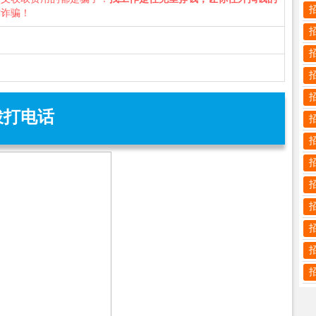
防诈骗！
拨打电话