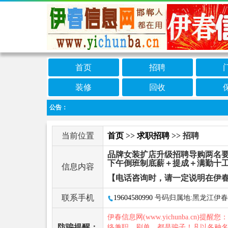
首页
招聘
装修
回收
公告：
当前位置
首页
>>
求职招聘
>> 招聘
品牌女装扩店升级招聘导购两名要
下午倒班制底薪＋提成＋满勤十工龄30
信息内容
【电话咨询时，请一定说明在伊
联系手机
19604580990
号码归属地:黑龙江伊春
伊春信息网(www.yichunba.cn)提醒您
防骗提醒：
络兼职、刷单，都是骗子！凡以各种