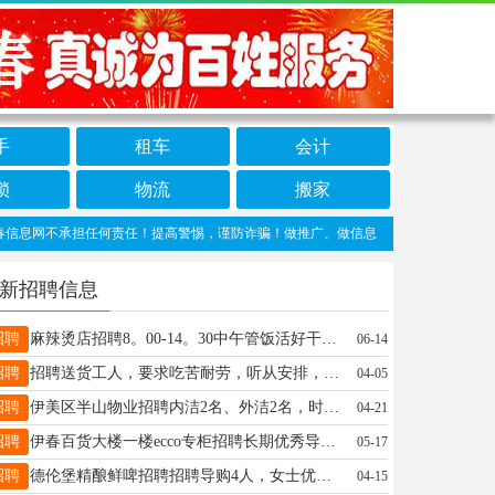
手
租车
会计
锁
物流
搬家
网不承担任何责任！提高警惕，谨防诈骗！做推广、做信息置顶！请加伊春信息网客服微信
新招聘信息
招聘
麻辣烫店招聘8。00-14。30中午管饭活好干地址普新小区工资：210013804853445国先生13804853445
06-14
招聘
招聘送货工人，要求吃苦耐劳，听从安排，年纪不限，老板事儿少，活好干，男士优先刘先生13846666838
04-05
招聘
伊美区半山物业招聘内洁2名、外洁2名，时间自由，活轻松不累，附近优先。有意者来物业联系。程先生13199277791
04-21
招聘
伊春百货大楼一楼ecco专柜招聘长期优秀导购形象好，气质佳，热爱零售行业，有责任心有两年以上大女装以及户外品牌销售经验者优先底薪+提成+5天年假+生日福利+法定假日三薪+五险一金杨女士13845839191
05-17
招聘
德伦堡精酿鲜啤招聘招聘导购4人，女士优先要求:年龄30-45岁，会简单电脑收银操作，有团队精神，听从安排！勤奋上进。薪资待遇:底薪3500+满勤+早晚倒班+月休2天+节日福利乌马河，松韵新城，八中，二百货笑笑18345888737
04-15