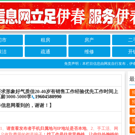
门市
租房
房产
二
保洁
疏通
维修
开
免责声明：本栏目信息由网友自行发布，伊春信息
最
求形象好气质佳20-40岁有销售工作经验优先工作时间上
00-5000李
19604580990
春信息网看到的，谢谢！】
：1、
请查看发布者手机归属地与IP地址是否本地
。2、手工活、网
名义收取费用的都是骗子！
找工作是往兜里挣钱，让你往外掏钱的