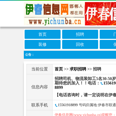
首页
招聘
装修
回收
公告：
当前位置
首页
>>
求职招聘
>> 招聘
招聘司机、物流装卸工5名30-50
期待您的加入！！电话：
155619
信息内容
8899
【电话咨询时，请一定说明在伊
联系手机
15561918899
号码归属地:伊春市联通
伊春信息网(www.yichunba.cn)提醒您