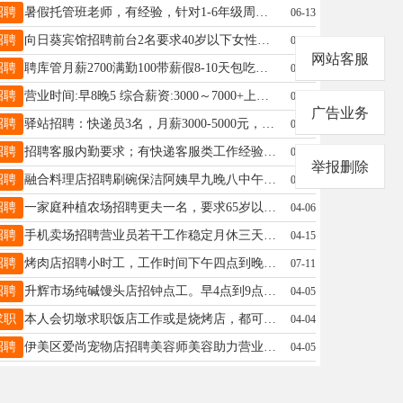
招聘
暑假托管班老师，有经验，针对1-6年级周六日休息女士19234585678
06-13
招聘
向日葵宾馆招聘前台2名要求40岁以下女性，具有良好的沟通能力和亲和力，工资4000+，房嫂3名，工资2800➕满勤200元每月两天带薪假，夜班房嫂一名工资2000元➕满勤200元，有经验者优先，咨询电话18745886663王女士18745886663
04-05
网站客服
招聘
聘库管月薪2700满勤100带薪假8-10天包吃包住（节假日不休）；老板脾气好没架子为人随和工作氛围好年龄20--35岁、会电脑，有工作经验者优先，可以培训高先生18004587078
05-19
招聘
营业时间:早8晚5 综合薪资:3000～7000+上不封顶。 岗位要求:女，32-45岁，销售经验丰富无不良嗜好，有高中毕业证。 以上岗位工作稳定，晋升空间巨大，一经录用待遇优厚: 五险 月休4~6天 带薪培训 生日红包 节日福利 团建 员工旅游等等。 工作位置: 通河路李先生南50米 海佳助听器. 电话:15845455291海佳助听器15845455291
04-17
广告业务
招聘
驿站招聘：快递员3名，月薪3000-5000元，投放快递柜，要求会简单操作手机，工作内容简单，会骑电动三轮车，有团队精神，有想法的来！联系电话：李经理18324689991助理19815593613
04-29
招聘
招聘客服内勤要求；有快递客服类工作经验沟通协调能力强工作认真稳定工资底薪3500-5000元经理15326501718
07-27
举报删除
招聘
融合料理店招聘刷碗保洁阿姨早九晚八中午有休息。底薪2600二百满勤陈18445821733
06-18
招聘
一家庭种植农场招聘更夫一名，要求65岁以下男性，品行端正，无不良嗜好，工作时间晚5点至次日早7点。工资面议（家在友好或伊美区优先）刘先生13359665788
04-06
招聘
手机卖场招聘营业员若干工作稳定月休三天联系电话18545486669赵女士18545486669
04-15
招聘
烤肉店招聘小时工，工作时间下午四点到晚上九点半，工资2500+200满勤奖。招聘电话18845846988隋女士18945891206
07-11
招聘
升辉市场纯碱馒头店招钟点工。早4点到9点.先生15754586500
04-05
求职
本人会切墩求职饭店工作或是烧烤店，都可以后厨或是服务生等等。短期工作%15245874483
04-04
招聘
伊美区爱尚宠物店招聘美容师美容助力营业员！要求年龄20/50岁之间，喜欢小动物，干净勤快，男女不限！工资高，环境好，有相应工作经历的优先录用！吴女士13704856963
04-05