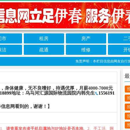
门市
租房
房产
二
保洁
疏通
维修
开
免责声明：本栏目信息由网友自行发布，
最
岁，身体健康，无不良嗜好，待遇优厚，月薪4000-7000元
18899
地址：乌马河汇源国际物流园院内韩先生
1556191
春信息网看到的，谢谢！】
：1、
请查看发布者手机归属地与IP地址是否本地
。2、手工活、网