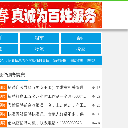
手
租车
会计
锁
物流
搬家
伊春信息网不承担任何责任！提高警惕，谨防诈骗！做推广、做信息置顶！请加伊春信息网
新招聘信息
招聘
招聘店长导购（男女不限）要求有相关管理导购经验优先，要求长期短期勿扰，可签合同，人品好，责任心强，干净利索，月薪3500+200满勤+带薪休假两天，加丰厚提成年龄22至50岁，详情面谈或电话了解17604583399张先生地址翠峦区张老电动车卖场张先生17604583399
04-18
招聘
招聘打磨工五名八小时工作制一个月4500元（有工作经验者优先）工作地点乌马河玉达御品（十线终点）联系电话15645880068宋先生15645880068
04-23
招聘
宾馆招聘前台收银员一名，上24休24，有工作经验者优先，有意者电话联系张女士13846678888
04-23
招聘
快递驿站招聘快递员。老板人好话不多，供午饭！18845825295张姐18845825295
04-05
招聘
蛋糕店招聘司机，联系电话：13895939523周女士13895939523
04-04