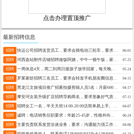
点击办理置顶推广
最新招聘信息
招聘
快运公司招聘送货员工，要求会骑电动三轮车，要求有力量13846699190赵13846699190
06-01
招聘
河西血站附件店铺招聘做饭阿姨，中午一顿午饭，家常菜即可。工资1200。伊女士15604588893
07-25
招聘
一周休息4天，周二到周日接孩子放学回家，每天晚上3个小时，白天不耽误你，晚上做一顿饭，地址乌马河！乌马河！乌马河！非诚勿扰李19504589200
05-24
招聘
罗莱家纺招聘三名员工，要求会转发手机朋友圈信息，年龄在20岁-38岁之间，日工资一百元一天，具体事宜面谈，联系电话：13215825555。刘先生18645888228
04-15
招聘
黑龙江文旅项目推广招募拍摄剪辑人员5名：月薪6000元＋社保＋出差补贴。可提供住宿联系人：杰哥哥联系电话：13929871682杰哥18724587771
04-17
招聘
摩安珂女装升级扩店招聘导购两名，要求形象好气质佳有经验优先，年龄20-40岁，上下午倒班工作轻松不累李19604580990
07-11
招聘
招聘女工一名，半天天班14:00-20:00活简单易上手。万象城四楼，联系电话18945461608（好友帮忙转发谢谢）女士18945461608
04-07
招聘
诚聘：电话销售任职要求：年龄25-45岁，性格外向，有责任心，有强烈的赚钱欲望。岗位职责：在办公室通过打电话(电话费用公司承担），加微信，qq等形式与客户进行有效沟通，负责公司产品的销售与推广。薪资待遇：普通员工平均月收入在3000元，能力突出者，平均月收入可达到10000元。工作时间：法定假日及周日休息。上班及面试地址：伊春市伊美区人防办东200米门市房联系电话：13091619900，孙经理孙经理13091619900
06-24
招聘
主要负责联系发货洽谈业务，要求：沟通能力强工作认真负责稳定，底薪3000+提成发展空间好客户谈成了后期效益稳定邹经理15326501718
04-06
招聘
找能发传单的人，联系电话13846691933女士13846691933
04-23