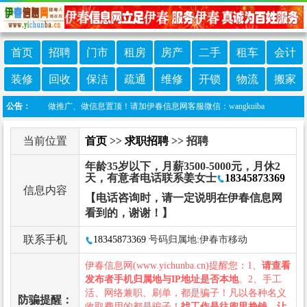
首页
招聘
门市
租房
房产
二手
租车
会计
装修
回收
保洁
疏通
维修
开锁
物流
搬家
诈骗！做推广、做信息置顶！请加伊春信息网客服微信：wangkuiba
公告：
当前位置
首页
>>
求职招聘
>> 招聘
年龄35岁以下，月薪3500-5000元，月休2
天，有意者电话联系姜女士
18345873369
信息内容
【电话咨询时，请一定说明在伊春信息网
看到的，谢谢！】
联系手机
18345873369
号码归属地:伊春市移动
伊春信息网(www.yichunba.cn)提醒您：1、
请查看
发布者手机归属地与IP地址是否本地
。2、手工
活、网络兼职、刷单，都是骗子！凡以各种名义
防骗提醒：
收取费用的都是骗子！
找工作是往兜里挣钱，让