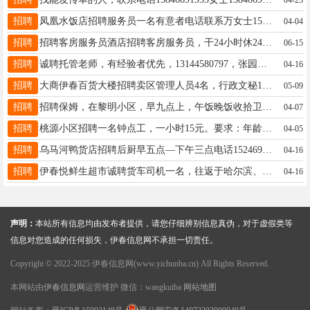
招聘
凤凰水饭店招聘服务员一名有意者电话联系万女士15604588833
04-04
招聘
招聘客房服务员酒店招聘客房服务员，干24小时休24小时，底薪+高提成，成手优先！李18045807200
06-15
招聘
诚聘托管老师，有经验者优先，13144580797，张园长张园长13144580797
04-16
招聘
大商伊春百货大楼招聘卖区管理人员4名，行政文秘1名，年龄40周岁以下，大专以上学历，身体健康，熟练使用办公软件。曹女士15145823600
05-09
招聘
招聘保姆，在黎明小区，早九点上，午饭晚饭收拾卫生洗衣服，工资2600元，，要求保姆干净利落，人品好，做饭好吃，联系人任女士电话13181355677任女士13845828658
04-07
招聘
桃源小区招聘一名钟点工，一小时15元。要求：年龄40到55岁.勤劳，会做面案活岳女士13796506267
04-05
招聘
乌马河鸭货店招聘后厨早五点—下午三点电话15246928184王15246928184
04-16
招聘
伊春悦鲜生超市诚聘货车司机一名，往返于哈尔滨、绥化等地区。要求老司机能开黄牌五米八箱货。薪资待遇面议。李女士18345891731
04-16
声明：
本站所有信息均由发布者提供，请您仔细辨别信息真伪，对于虚假类等
信息对您造成的任何损失，伊春信息网不承担一切责任。
Copyright © 2022-2025 伊春信息网(www.yichunba.cn) All Rights Reserved.
本网站由
伊春信息网
运营维护 微信：wangkuiba
网站地图