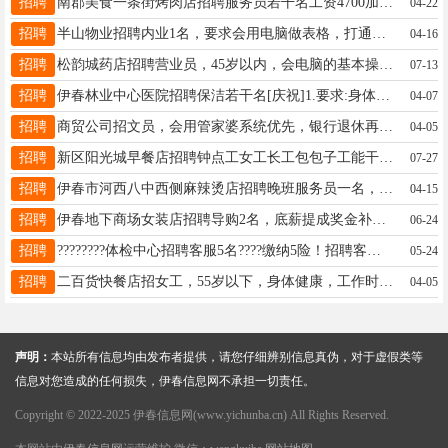
招聘
南郡美食一条街烤肉店招聘服务员若干名工资4700加300满勤，后厨招抓肉工一名工资3500加300满勤卢海龙19604588655
04-22
招聘
半山物业招聘内业1名，要求会用电脑做表格，打通知，擅长电话沟通，做过物业内业优先，有意者来物业联系。程先生13199277791
04-16
招聘
松韵城药店招聘营业员，45岁以内，会电脑的基本操作，能够长期稳定，环境好，工作轻松，工时短，不用起早，薪资待遇优厚张女士18324667566
07-13
招聘
伊春林业中心医院招聘保洁若干名[庆祝]1.要求:身体健康，干净利落，吃苦耐劳的女工2.年龄:不限3.工资:1500-2000联系电话:伊春林业中心医院招聘保洁若干名[庆祝]1.要求:身体健康，干净利落，吃苦耐劳的女工2.年龄:不限3.工资:1500-2000联系电话:18445816333非城勿扰！非城勿扰！王女士18445816333
04-07
招聘
商贸公司招文员，会用管家婆系统优先，银行退休再就业者优先，工资电话沟通，徐女士13846638855
04-05
招聘
新区阳光城早餐店招聘钟点工女工长工包包子工能干长的来电话干不长的别打电话了电话13945895593于先生13945895593
07-27
招聘
伊春市河西八中西侧麻辣烫店招聘晚班服务员一名，工作有分工，简单，具体时间待遇电话详询李女士13089616801
04-15
招聘
伊春地下商场女装店招聘导购2名，底薪提成奖金补贴都有，工作氛围愉悦，要求35周岁以下，服装新手勿扰，要求有一定经验的。有亲和力且长久稳定，薪资不是问题，只要你有一定的能力，详情可以咨询马女士13846669795
06-24
招聘
????????体检中心招聘客服5名????缴纳5险！招聘客服5名！！！[烟花]任职资格1、25岁-45岁，人品端正。2、有较强的沟通与学习能力，亲和较强[烟花]薪资待遇3000-6000联系电话:19917775827郑老师15145806607
05-24
招聘
二百货快餐店招女工，55岁以下，身体健康，工作时间早8点一晚8点，早8点一下午2点，两班倒，工资3000元吴18704580200
04-05
声明：
本站所有信息均由发布者提供，请您仔细辨别信息真伪，对于虚假类等
信息对您造成的任何损失，伊春信息网不承担一切责任。
Copyright © 2022-2025 伊春信息网(www.yichunba.cn) All Rights Reserved.