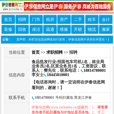
首页
招聘
门市
租房
房产
二手
租车
会计
装修
回收
保洁
疏通
维修
开锁
物流
搬家
公告：
免责声明：本栏目信息由网友自行发布，伊春信息网不承担任何责任！提高警惕，
当前位置
首页
>>
求职招聘
>> 招聘
食品批发行业:招面包车司机1名，林业局
业务员2名,区里业务员1名，工资面议，联
系人：樊先生，联系电话：
18814780001
李女士
18445810001
信息内容
【电话咨询时，请一定说明在伊春信息网
看到的，谢谢！】
联系手机
18814780001
号码归属地:黑龙江伊春
伊春信息网(www.yichunba.cn)提醒您：1、
请查看
发布者手机归属地与IP地址是否本地
。2、手工