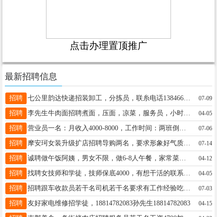
点击办理置顶推广
最新招聘信息
招聘
七公里韵达快递招装卸工，分拣员，联糸电话13846697135潘国红13846697135
07-09
招聘
李先生牛肉面招聘煮面，压面，凉菜，服务员，小时工姜13039691202
04-05
招聘
营业员一名：月收入4000-8000，工作时间：两班倒，早班8:00-14:30，晚班13:30-20:00，每班6.5小时左右福利待遇：每月带薪休假4天，年休假48天，法定假日3倍底薪，可缴纳社保岗位要求：18-30周岁，初中及以上学历，形象端正，身体健康，语言表达能力好，态度积极喻女士13045258778
07-06
招聘
摩安珂女装升级扩店招聘导购两名，要求形象好气质佳有经验优先，年龄20-40岁，上下午倒班工作轻松不累李19604580990
07-14
招聘
诚聘做午饭阿姨，男女不限，做6-8人午餐，家常菜即可。工作地点：桥北检测站（神源冷库隔壁，加油站对面）联系电话：15543450969郑13846629987
04-12
招聘
找聘女技师和学徒，技师保底4000，有想干活的联系我吧15204584169微信同步。李女士15204584169
04-05
招聘
招聘跟车收款员若干名司机若干名要求有工作经验吃苦耐劳年龄35.55之前有工作17645589878李17645589878
07-03
招聘
友好家电维修招学徒，18814782083孙先生18814782083
04-15