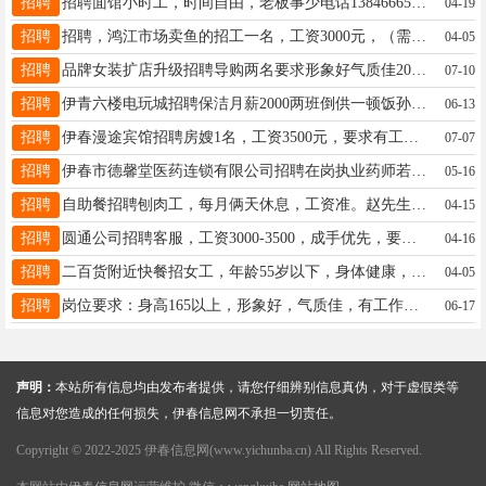
招聘
招聘面馆小时工，时间自由，老板事少电话13846665266娜女士13846665266
04-19
招聘
招聘，鸿江市场卖鱼的招工一名，工资3000元，（需要有责任心，吃苦耐劳的精神）联系电话13845879975刘女士18645807778
04-05
招聘
品牌女装扩店升级招聘导购两名要求形象好气质佳20-40岁有销售工作经验优先工作时间上下午倒班制底薪＋提成＋满勤十工龄3000-5000李19604580990
07-10
招聘
伊青六楼电玩城招聘保洁月薪2000两班倒供一顿饭孙13352580815
06-13
招聘
伊春漫途宾馆招聘房嫂1名，工资3500元，要求有工作经验者优先，工作地点伊春夜市附近，工作时间早八点晚五点，刘先生13704581150
07-07
招聘
伊春市德馨堂医药连锁有限公司招聘在岗执业药师若干名薪资面议要求有执业资格证王女士13804852680
05-16
招聘
自助餐招聘刨肉工，每月俩天休息，工资准。赵先生13354583466
04-15
招聘
圆通公司招聘客服，工资3000-3500，成手优先，要求沟通能力强，认真负责心细，有团队意识感，老板事少，有快递从业基础，有意者联系13045250723微信乔13045250723
04-16
招聘
二百货附近快餐招女工，年龄55岁以下，身体健康，工作时间早8点一下午3点，工资2000元，下午2点一晚8点，工资2000元，早8点一晚8点，月休2天，工资3800元吴18704580200
04-05
招聘
岗位要求：身高165以上，形象好，气质佳，有工作经验优先。工作时间：8：30---5:309:30---6;30薪资待遇：4200（带薪休假两天）联系电话：18610036177田经理田13845868809
06-17
声明：
本站所有信息均由发布者提供，请您仔细辨别信息真伪，对于虚假类等
信息对您造成的任何损失，伊春信息网不承担一切责任。
Copyright © 2022-2025 伊春信息网(www.yichunba.cn) All Rights Reserved.