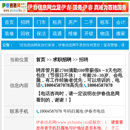
首页
招聘
门市
租房
房产
二手
租车
会计
装修
回收
保洁
疏通
维修
开锁
物流
搬家
声明：本栏目信息由网友自行发布，伊春信息网不承担任何责任！提高警惕，谨防诈骗！做
公告：
当前位置
首页
>>
求职招聘
>> 招聘
聘库管月薪2700满勤100带薪假6－8天包吃
包住（节假日不休）；年龄20--30岁、会电
脑，有工作经验者优先，可以培训的，电
话
18004587078
高先生
18004587078
信息内容
【电话咨询时，请一定说明在伊春信息网
看到的，谢谢！】
联系手机
18004587078
号码归属地:伊春市电信
伊春信息网(www.yichunba.cn)提醒您：1、
请查看
发布者手机归属地与IP地址是否本地
。2、手工