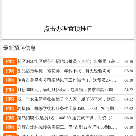
点击办理置顶推广
最新招聘信息
招聘
新区0458街区鲜芋仙招聘出餐员（长期）出餐员（暑期）要求：五官端正，聪明伶俐，认真负责，男女均可待遇优厚陈女士13144588880
06-16
招聘
甜品店招学徒，裱花师，年龄不限，有无经验均可，工资待遇优厚，底薪➕满勤➕提成➕工龄奖，每月两天带薪休假，非诚勿扰李15636417066
07-30
招聘
伊春市美昱多公司招聘以下工作岗位:1、送货员2人，男士，55岁以下，无不良嗜好，品德端正，干活利索，有相关经验者优先2、库房配货员2人，男女均可，要求，责任心强，品德端正，工作认证负责3、厢货车司机一名，男士，55岁以下，爱惜车辆，责任心强，团队协作好4、文员一名，女士，有相关食品行业文员经验以上工作满半年，缴纳养老保险联系电话:1824980445513664580175王先生18249804455
06-30
招聘
月薪3000元，满勤月休4天，包食宿，要求年龄57周岁以下，男女不限。张经理13846660909
04-22
招聘
找一个女生简单收拾屋子个人家，屋子68平米，厨房也不脏，擦擦灰，擦擦地，年龄45岁以下！每小时20元！非诚勿扰地点乌马河！李先生18324661868
04-22
招聘
聘机修、机修学徒和服务生工资3500--5000，实习期3个月考核通过直接晋级，实习期工资2700包吃包住，有电工和汽电经验者优先，月带薪假4-10天（节假日不休）年龄18--35岁电话13354538994高先生18004587078
07-02
招聘
菜鸟招聘:快递员1名，早6:30-送完就下班，工资（2元每票）保底3000。有经验者优先。电话:15094570691王先生王先生15094570691
06-10
招聘
升辉市场纯碱馒头店招工。早4点到12点.早4.30到9.30。馒头店出兑。姜15754586500
06-30