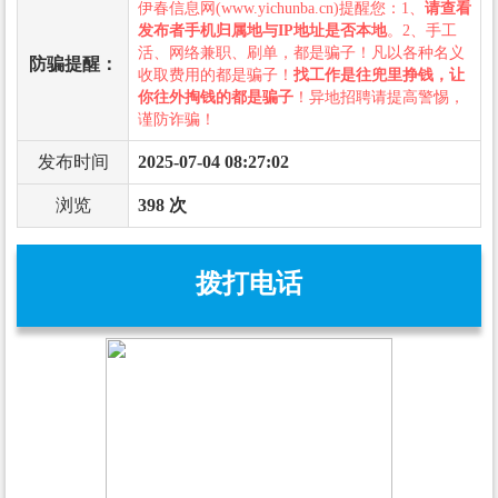
伊春信息网(www.yichunba.cn)提醒您：1、
请查看
发布者手机归属地与IP地址是否本地
。2、手工
活、网络兼职、刷单，都是骗子！凡以各种名义
防骗提醒：
收取费用的都是骗子！
找工作是往兜里挣钱，让
你往外掏钱的都是骗子
！异地招聘请提高警惕，
谨防诈骗！
发布时间
2025-07-04 08:27:02
浏览
398 次
拨打电话