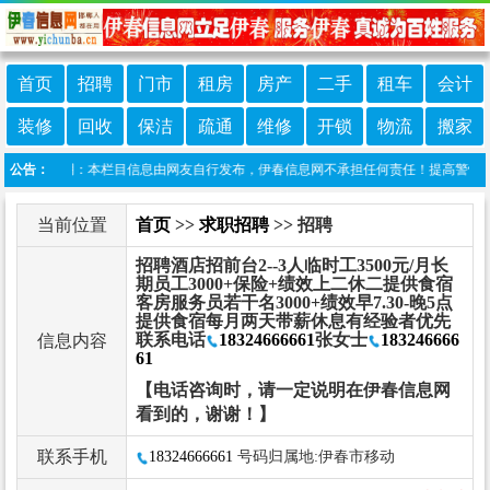
首页
招聘
门市
租房
房产
二手
租车
会计
装修
回收
保洁
疏通
维修
开锁
物流
搬家
公告：
免责声明：本栏目信息由网友自行发布，伊春信息网不承担任何责任！提高警惕，谨防诈
当前位置
首页
>>
求职招聘
>> 招聘
招聘酒店招前台2--3人临时工3500元/月长
期员工3000+保险+绩效上二休二提供食宿
客房服务员若干名3000+绩效早7.30-晚5点
提供食宿每月两天带薪休息有经验者优先
联系电话
18324666661
张女士
183246666
信息内容
61
【电话咨询时，请一定说明在伊春信息网
看到的，谢谢！】
联系手机
18324666661
号码归属地:伊春市移动