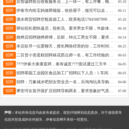
招聘
宾馆诚聘前台收银服务员，上一休一，有工作餐，晚上可以休息，工资3000-3500元，女性，有经验者优先录用，咨询电话：15904589422孙女士15904589422
05-19
招聘
伊春市内给宝妈做两顿饭，收拾屋子，做完可以走，找个干净利落，做饭好吃的，工资2200，一个月有休息两天，人好不事多，非诚勿扰，13845828658刘13845828658
06-11
招聘
酒水商贸招聘空瓶装袋工人，联系电话17845087999梁志17845087999
05-20
招聘
驿站招长期快递员，投柜员。要求男女不限，年龄体力够就行，心细，责任心强。待遇电话联系。有经验者电联，吴先生13114587976吴先生13114587976
06-18
招聘
烧烤店招聘烧烤师傅，后厨，钟点工男女不限，要求长期工作，联系电话15134673810女15134673810
04-14
招聘
本店欲寻一位爱聊天，擅长网络经营的你，工作时间：晚六点到十点，工资面议。工作轻松，环境好，欢迎你的加入！李店13766727318
06-25
招聘
二百货小资蛋糕招聘裱花西点师一名，有工作经验的优先录用，没有工作经验包教学，一经录用待遇优厚，有意者请拨打电话13199250055详询。王经理13199250055
06-03
招聘
????伊春大泰康直聘，泰有诚意????面试通过三天半培训！2月22日开班????每天工作2小时，月薪保底1500元；达标多享三个月；????现在面试送豪礼：[礼物]面试礼：龙禧抱枕一个；[礼物]缴费礼：龙年瓷碗一套；[礼物]培训礼：大米一袋[礼物]数量有限，先到先得????品牌齐上阵，职为你来，火热报名中13766737044（微信同步）姚18945886922
04-05
招聘
招聘翠园工业园区食品加工厂招聘以下人员：1.车间工人，要求：年龄50岁以下，有食品厂工作经验一年以上优先，有库管工作经验优先。2.办公室文员，要求：年龄35岁以下，会办公软件，有沟通能力，有电商工作经验优先。以上工作岗位月休4天，工作时间早8点至晚5点。午休一小时，提供免费工作餐。薪资待遇面谈。金经理13199250503
06-03
招聘
招聘：万象城水吧招女营业员一名，乐淘淘玩具导购一名：需要长期合作，短期勿扰。要求年龄25岁到40岁之间，形象好，气质佳，有较好的沟通能力。工资面议电话13614581638赵13614581638
04-06
招聘
摩安珂女装升级扩店招聘导购两名，要求形象好气质佳有经验优先，年龄20-40岁，上下午倒班工作轻松不累李19604580990
07-09
声明：
本站所有信息均由发布者提供，请您仔细辨别信息真伪，对于虚假类等
信息对您造成的任何损失，伊春信息网不承担一切责任。