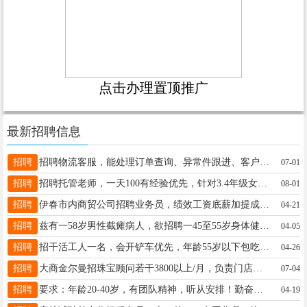
点击办理置顶推广
最新招聘信息
招聘
招聘物流客服，能处理订单查询、异常件跟进、客户投诉等，沟通能力强、熟悉物流系统、有客服经验优先，有意者面谈。刘女士13039676601
07-01
招聘
招聘托管老师，一天100有经验优先，针对3.4年级女士19234585678
08-01
招聘
伊春市内商贸公司招聘业务员，绩效工资底薪加提成5000到8000，年龄35到45岁，有一定的沟通能力。公司有带薪休息、年假、工龄工资、生日礼金、节日福利等待遇。具体面试详谈18645810567李先生18645810567
04-21
招聘
兹有一58岁男性截瘫病人，欲招聘一45至55岁身体健康的女护工、在家辅助做康复锻炼。工作时间上午7：30至11：30，下午2：00至4：30，6个半小时工作时间，月薪：3700元（其中基础工资3600元+100元满勤奖），地址：傲城小区暖阳13194583030
04-05
招聘
招干活工人一名，会开铲车优先，年龄55岁以下包吃住工作地点：齐齐哈尔市工资：6000元/月联系电话:13945883370焦先生焦先生13945883370
04-26
招聘
大商金尔曼招珠宝顾问若干3800以上/月，负责门店销售。社保，晋升空间，带薪培训，带薪休假应聘标准：有销售经验优先，公司给予平台，提供学习机会，有较强的沟通能力，有责任心。电话13846633003梅女士梅蕾13846633003
07-04
招聘
要求：年龄20-40岁，有团队精神，听从安排！勤奋上进。薪资待遇：底薪2900+300满勤+早晚倒班+带薪月休3天+合提+联单提成+年假及节日福利+年底奖金范女士18645839886
04-19