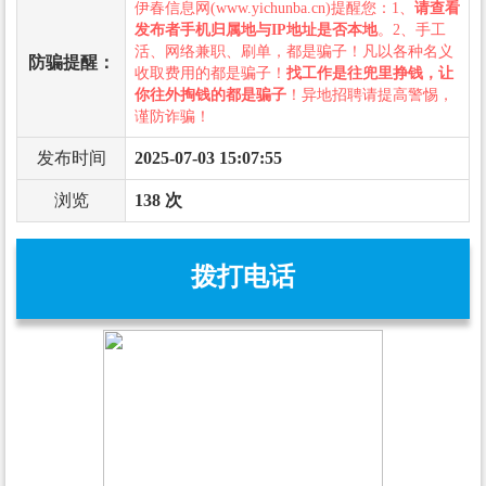
伊春信息网(www.yichunba.cn)提醒您：1、
请查看
发布者手机归属地与IP地址是否本地
。2、手工
活、网络兼职、刷单，都是骗子！凡以各种名义
防骗提醒：
收取费用的都是骗子！
找工作是往兜里挣钱，让
你往外掏钱的都是骗子
！异地招聘请提高警惕，
谨防诈骗！
发布时间
2025-07-03 15:07:55
浏览
138 次
拨打电话