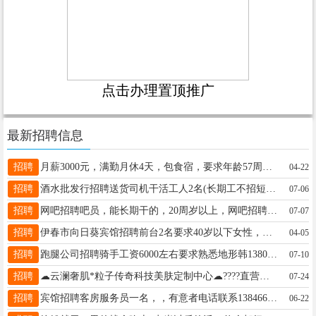
点击办理置顶推广
最新招聘信息
招聘
月薪3000元，满勤月休4天，包食宿，要求年龄57周岁以下，男女不限。张经理13846660909
04-22
招聘
酒水批发行招聘送货司机干活工人2名(长期工不招短期的给交保险)上班地址东升砖厂上下班有通勤车(中午供饭)13846633000陈先生13846633000
07-06
招聘
网吧招聘吧员，能长期干的，20周岁以上，网吧招聘保洁员，晚上五点半-十点，轻松不累，月薪1500。王15604587569
07-07
招聘
伊春市向日葵宾馆招聘前台2名要求40岁以下女性，具有良好的沟通能力和亲和力，工资4000+，每月两天带薪假，房嫂3名，工资2800➕满勤200元，每月两天带薪假，另聘夜班房嫂一名，工资2200元，有经验者优先，咨询电话18745886663王女士18745886663
04-05
招聘
跑腿公司招聘骑手工资6000左右要求熟悉地形韩13804853586
07-10
招聘
☁云澜奢肌*粒子传奇科技美肤定制中心☁????直营急聘！美容店长/美容师热招中❗️共赴热爱✨合作共赢????用实力让美丽变现～岗位要求：✅形象气质佳????：亲和力强，举止得体有审美；✅经验扎实????：店长精管理/客维/统筹；美容师熟手法/流程，上手快；✅热爱美业????：爱学新技术新理念，愿深耕长期发展；✅共赢思维????：认理念、能独立、善协作，与门店共成长。我们给你：✨长期进修：定期美业新技术培训，专业持续升级；✨成长平台：用热爱赚钱，靠实力拿回报，才华尽情施展！????爱美、想在美业发光的你，别错过！“用热爱赚钱，靠实力共赢”????让美丽被用心滋养，让努力终有回响～李女士18845819468
07-24
招聘
宾馆招聘客房服务员一名，，有意者电话联系13846678888工资3000-4000张女士13846678888
06-22