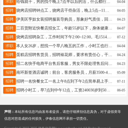
求职
给钱就干，男的找个晚上7点半以后的活，什么都行，都能做点，不会也能学。先生15145835001
04-04
招聘
烧烤店招聘钟点工，烧烤店干些杂活，晚上5点--11点，只要勤快手脚利落，有没有经验都可以！董女士13945888848
04-05
招聘
伊美区亨奴女装招聘服装导购员，形象好气质佳，回录制视频1李13845810328
04-23
招聘
二百货附近快餐店招女工，年龄55岁以下，身体健康，工作时间早8点一下午2点，工资2000元。吴18704580200
04-07
招聘
烧烤店招聘杂工，工作时间下午2:00~12:00。毛15145838898
07-12
求职
本人女26岁，想找一个早八晚五的工作，小时工也行，卖货饭店勿扰，需要+v18645867692张女士18645867692
04-04
招聘
蛋糕店招聘售货员，招聘裱花师，要求有责任心，干净利落，工资面议王女士13694583000
04-24
招聘
招二名快手电商平台售后客服，男女不限处理售后问题，要求会电脑打字，有一定沟通能力，有耐心，有责任心，工作时间早8.30-5.30月薪3000短工不需要能长期工作者电话咨询月休一天工作地点伊春市邮电大厦院内电话1656840666616568408888王先生16568406666
04-23
招聘
南环新签酒店诚聘：前台，客房服务员，月薪3500-4500+，保洁2000,有无经验均可，酒店提供员工福利，员工餐，员工培训张15246929696
05-09
招聘
招聘一名快餐女工一名上午8点到下午2点简单易上手段18945461608
07-11
招聘
招聘小时工，早7点到中午12点，工资240030岁到50岁之间戚先生13846638167
06-05
声明：
本站所有信息均由发布者提供，请您仔细辨别信息真伪，对于虚假类等
信息对您造成的任何损失，伊春信息网不承担一切责任。