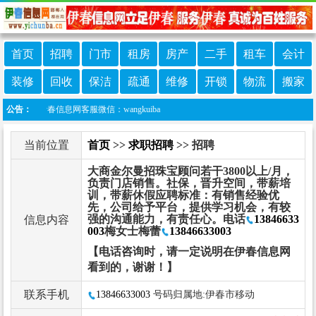
首页
招聘
门市
租房
房产
二手
租车
会计
装修
回收
保洁
疏通
维修
开锁
物流
搬家
加伊春信息网客服微信：wangkuiba
公告：
当前位置
首页
>>
求职招聘
>> 招聘
大商金尔曼招珠宝顾问若干3800以上/月，
负责门店销售。社保，晋升空间，带薪培
训，带薪休假应聘标准：有销售经验优
先，公司给予平台，提供学习机会，有较
强的沟通能力，有责任心。电话
13846633
信息内容
003
梅女士梅蕾
13846633003
【电话咨询时，请一定说明在伊春信息网
看到的，谢谢！】
联系手机
13846633003
号码归属地:伊春市移动