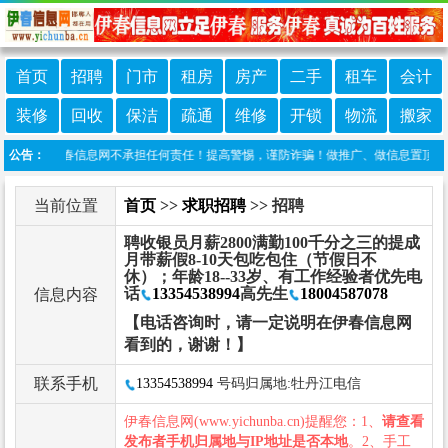
首页
招聘
门市
租房
房产
二手
租车
会计
装修
回收
保洁
疏通
维修
开锁
物流
搬家
发布，伊春信息网不承担任何责任！提高警惕，谨防诈骗！做推广、做信息置顶！请加伊春
公告：
当前位置
首页
>>
求职招聘
>> 招聘
聘收银员月薪2800满勤100千分之三的提成
月带薪假8-10天包吃包住（节假日不
休）；年龄18--33岁、有工作经验者优先电
话
13354538994
高先生
18004587078
信息内容
【电话咨询时，请一定说明在伊春信息网
看到的，谢谢！】
联系手机
13354538994
号码归属地:牡丹江电信
伊春信息网(www.yichunba.cn)提醒您：1、
请查看
发布者手机归属地与IP地址是否本地
。2、手工