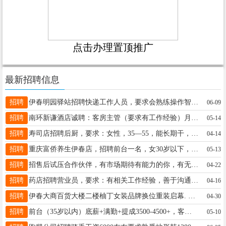
点击办理置顶推广
最新招聘信息
招聘
伊春明园驿站招聘快递工作人员，要求会熟练操作智能手机，早9晚6，月薪2700.中午不供饭，兼职也可以，90一天，多劳多得，要求：性格开朗，沟通能力强联系电话：15145820501，联系人：王女士王女士15145820501
06-09
招聘
南环新谦酒店诚聘：客房主管（要求有工作经验）月薪4500-6000+，客房服务员（有无经验均可）月薪3500-4500+，保洁2000，酒店提供员工餐，员工福利，员工培训。张15246929696
05-14
招聘
寿司店招聘后厨，要求：女性，35—55，能长期干，有责任心，有无经验均可。店内环境好，工作量小，老板人好事儿还少。福利待遇优厚，有意者联系：18714587000。非诚勿扰董先生18714587000
04-14
招聘
重庆富侨养生伊春店，招聘前台一名，女30岁以下，上一休一，无责底薪3500，外加提成综合5000➕，包吃包住。时18645869668
05-13
招聘
招售后试压合作伙伴，有市场期待有能力的你，有无经验均可，简单易学有专人带张女士13304588898
04-22
招聘
药店招聘营业员，要求：有相关工作经验，善于沟通，为人正直，踏实肯干，电话：18946162888、18946136555陈女士13945888667
04-16
招聘
伊春大商百货大楼二楼柚丁女装品牌换位重装启幕. 招聘优秀导购员：月薪4000-6000+，五险/带薪年假/晋升空间。 电话微信：13029908820大商13029908820
04-30
招聘
前台（35岁以内）底薪+满勤+提成3500-4500+，客房服务员，月薪3500-4500+，保洁2000，有无经验均可，酒店员工培训。张15246929696
05-10