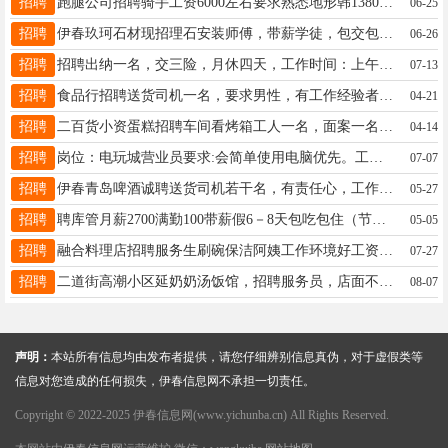
招聘
跑腿公司招聘骑手工资6000左右要求熟悉地形韩13804853586
06-25
招聘
伊春玖珂石材现招理石安装师傅，带薪学徒，包交包会！力工！待遇优厚！王先生16629786000
06-26
招聘
招聘出纳一名，交三险，月休四天，工作时间：上午8：00-11：30，下午1：30-17：00，要求：能给使用WPS等常用办公软件，有意向者请联系---周总：13945882003周总15645893898
07-13
招聘
食品行招聘送货司机一名，要求男性，有工作经验者优先，15246945260张女士15246945260
04-21
招聘
二百货小资蛋糕招聘车间看烤箱工人一名，面案一名，有工作经验者优先录用，待遇优厚！周经理13614587198
04-14
招聘
岗位：电玩城营业员要求:会简单使用电脑优先。工资：3000-4000工作时间：9:00-22:00，上一休一，周六日不休联系方式：高经理，13354538994高18004587078
07-07
招聘
伊春青岛啤酒诚聘送货司机若干名，有责任心，工作踏实！年龄35--45岁薪资底薪加提成4000-8000有经验优先。有意电联13234581119陈经理陈经理13234581119
05-27
招聘
聘库管月薪2700满勤100带薪假6－8天包吃包住（节假日不休）；年龄20--30岁、会电脑，有工作经验者优先，可以培训的，电话13354538994微信同步高达18004587078
05-05
招聘
融合料理店招聘服务生刷碗保洁阿姨工作环境好工资面议陈18445821733
07-27
招聘
二道街高潮小区延奶奶汤饭馆，招聘服务员，店面不大活好干，工资面议，联系电话：13846672693杨海娇13846672693
08-07
声明：
本站所有信息均由发布者提供，请您仔细辨别信息真伪，对于虚假类等
信息对您造成的任何损失，伊春信息网不承担一切责任。
Copyright © 2022-2025 伊春信息网(www.yichunba.cn) All Rights Reserved.