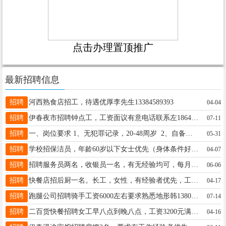
点击办理置顶推广
最新招聘信息
招聘
河西熟食店招工，待遇优厚李先生13384589393
04-04
招聘
伊春夜市招聘钟点工，工资面议有意电话联系左18645829823
07-11
招聘
一、岗位要求 1、无犯罪记录，20-48周岁 2、自备面包车提供油补，一个月1000-1500油补 3、入职买面包车，提供6000元补助，车辆不限年限，每月最高补助1000元，6个月发放完毕 二、薪酬福利 1、平均工资了5000-8000元，计件工资，多劳多得，月休4天 2、福利津贴：免费发放电话卡，工装，打印机等设备，不需要押金；法定结假日上班可以享受三薪。 3.入职后推荐朋友加入德邦，可以享受500元内介奖金 地点：乌马河德邦快递 联系电话：13263602819德邦13263602819
05-31
招聘
学校招保洁员，年龄60岁以下女士优先（身体条件好，可以适当放宽），身体健康，无重大疾病，严重高血压，心脏病。能吃苦耐劳，勤劳肯干者优先。活不累，每天主要两次卫生，平时保持好，干完就待着。王先生18645803323
04-07
招聘
招聘服务员两名，收银员一名，有无经验均可，每月四个半天休息杨13945879019
06-06
招聘
快餐店招后厨一名。长工，女性，有经验者优先，工资面议，身体健康，有意者电话联系，饭口勿扰。13394587790郭18182880227
04-17
招聘
跑腿公司招聘骑手工资6000左右要求熟悉地形韩13804853586
07-14
招聘
二百货快餐招聘女工早八点到晚八点，工资3200元满勤奖300元，一天共两顿餐食，联系电话13304580893张先生13304580893
04-16