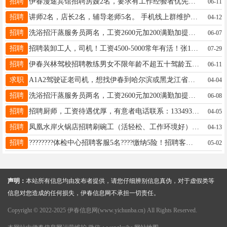
招聘
伊春漫途宾馆招聘房嫂2名，要求有工作经验者优先，工作时间早八晚五，工作地点伊春夜市附近，工资3000元
06-11
招聘
讲师2名，店长2名，辅导老师5名。 手机线上群维护老师5名 运营总监1名（工资面议） 要求：女性，年龄55岁以下。有亲和力，有爱心，愿意沟通。 上班时间：早7：30-下午5:30，午休一个半小时。 工资无责任底薪3000-5000起，月休两天。 工作地点：伊春. 联系电话：15040580119李总李总15040580119
04-12
招聘
洗浴招汗蒸服务员两名，工资2600元加200满勤加提成，上24休24，夜里12点至早上六点睡觉时间，活不累，有免费工作餐，每月十号准时开资，联系电话：18745888720联系人：刘经理夏先生13845819809
06-07
招聘
招聘装卸工人，司机！工资4500-5000常年有活！张18645850585
07-29
招聘
伊春兴林驾校招聘教练男女不限年龄不超五十驾龄五年以上会开手动挡车态度好语言表达能力强电话13766757520李先生13766757520
06-11
求职
A1A2驾驶证老司机，想找伊春到哈尔滨或黑龙江省内的挂车，快递车，大客都可以。几天能回家的。有10年自己养挂车经验，手法好。联系电话15245882983于15245882983
04-04
招聘
洗浴招汗蒸服务员两名，工资2600元加200满勤加提成，上24休24，夜里12点至早上六点睡觉时间，活不累，有免费工作餐，每月十号准时开资，联系电话：18745888720联系人：刘经理夏先生13845819809
06-08
招聘
招聘厨师，工资待遇优厚，有意者电话联系：13349383333，13199274444许女士13199274444
04-05
招聘
凤凰水岸火锅店招聘刷碗工（活轻松、工作环境好）13796662723先生18845849609
04-13
招聘
????????体检中心招聘客服5名????缴纳5险！招聘客服5名！！！[烟花]任职资格1、25岁-45岁，人品端正。2、有较强的沟通与学习能力，亲和较强[烟花]薪资待遇3000-6000联系电话:19917775827郑老师15145806607
05-02
声明：
本站所有信息均由发布者提供，请您仔细辨别信息真伪，对于虚假类等
信息对您造成的任何损失，伊春信息网不承担一切责任。
Copyright © 2022-2025 伊春信息网(www.yichunba.cn) All Rights Reserved.