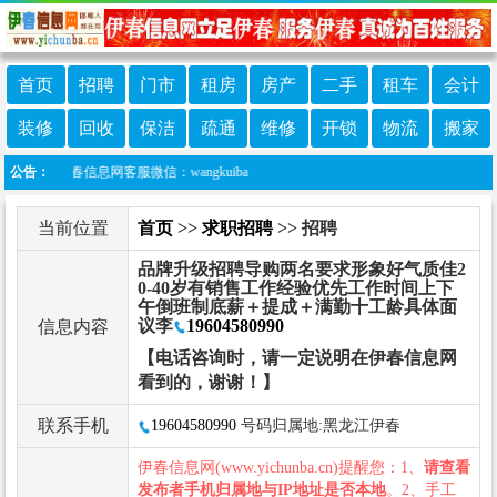
首页
招聘
门市
租房
房产
二手
租车
会计
装修
回收
保洁
疏通
维修
开锁
物流
搬家
伊春信息网客服微信：wangkuiba
公告：
当前位置
首页
>>
求职招聘
>> 招聘
品牌升级招聘导购两名要求形象好气质佳2
0-40岁有销售工作经验优先工作时间上下
午倒班制底薪＋提成＋满勤十工龄具体面
议李
19604580990
信息内容
【电话咨询时，请一定说明在伊春信息网
看到的，谢谢！】
联系手机
19604580990
号码归属地:黑龙江伊春
伊春信息网(www.yichunba.cn)提醒您：1、
请查看
发布者手机归属地与IP地址是否本地
。2、手工