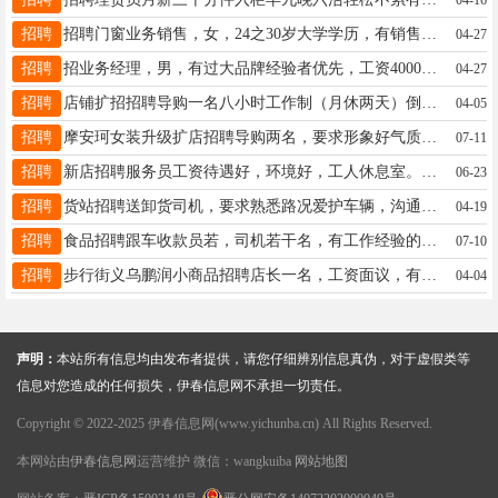
招聘
招聘门窗业务销售，女，24之30岁大学学历，有销售应验优先工资待遇底薪加提成19846284333朱先生19846284333
04-27
招聘
招业务经理，男，有过大品牌经验者优先，工资4000以上，面议，要求会开车有开拓精神，有谈判能力徐女士13846638855
04-27
招聘
店铺扩招招聘导购一名八小时工作制（月休两天）倒班时间：8:20-4:2010:00-6:00联系电话：18324684339彭女？18324684339
04-05
招聘
摩安珂女装升级扩店招聘导购两名，要求形象好气质佳有经验优先，年龄20-40岁，上下午倒班工作轻松不累李19604580990
07-11
招聘
新店招聘服务员工资待遇好，环境好，工人休息室。苏先生13104589128
06-23
招聘
货站招聘送卸货司机，要求熟悉路况爱护车辆，沟通能力好，货站小货不多，大半天活，不起早不贪黑，老板人好事少中午有饭，月薪三千五一经录用长期稳定。张13504575800
04-19
招聘
食品招聘跟车收款员若，司机若干名，有工作经验的优先，年龄35.55之前有意者面议非诚勿扰17645589878李17645589878
07-10
招聘
步行街义乌鹏润小商品招聘店长一名，工资面议，有管理经验优先。导购数名。收银2名。待遇优厚。李18645852207
04-04
声明：
本站所有信息均由发布者提供，请您仔细辨别信息真伪，对于虚假类等
信息对您造成的任何损失，伊春信息网不承担一切责任。
Copyright © 2022-2025 伊春信息网(www.yichunba.cn) All Rights Reserved.
本网站由
伊春信息网
运营维护 微信：wangkuiba
网站地图