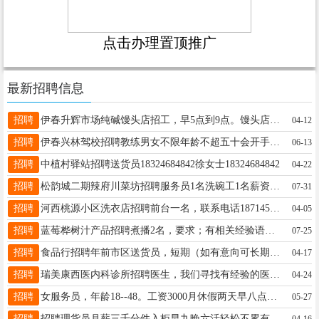
点击办理置顶推广
最新招聘信息
招聘
伊春升辉市场纯碱馒头店招工，早5点到9点。馒头店出兑。接手即可营业，非诚勿扰。姜15754586500
04-12
招聘
伊春兴林驾校招聘教练男女不限年龄不超五十会开手动挡车驾龄五年以上态度好语言表达能力强13766757520李先生13766757520
06-13
招聘
中植村驿站招聘送货员18324684842徐女士18324684842
04-22
招聘
松韵城二期辣府川菜坊招聘服务员1名洗碗工1名薪资待遇优厚详情咨询电话17645586833李先生17645586833
07-31
招聘
河西桃源小区洗衣店招聘前台一名，联系电话18714581906段女士18714581906
04-05
招聘
蓝莓桦树汁产品招聘煮播2名，要求；有相关经验语言能力强敬业形象好底薪4000+销售提点经理15326501718
07-25
招聘
食品行招聘年前市区送货员，短期（如有意向可长期）李13134581237
04-17
招聘
瑞美康西医内科诊所招聘医生，我们寻找有经验的医生，热爱工作，并具备医生资格证的。详细信息请咨询电话13114588880邱女士13113664585143
04-24
招聘
女服务员，年龄18--48。工资3000月休假两天早八点到晚上七点半中午休息一小时早班的1800早上八点到1点刘女士18045880733
05-27
招聘
招聘理货员月薪三千分件入柜早九晚六活轻松不累有需要的联系我张18445845306
04-16