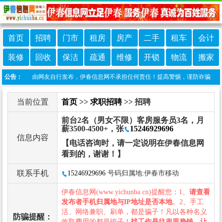
首页
招聘
门市
租房
房产
二手
租车
会计
装修
回收
保洁
疏通
维修
开锁
物流
搬家
本栏目信息由网友自行发布，伊春信息网不承担任何责任！提高警惕，谨防诈骗！做推广、
公告：
当前位置
首页
>>
求职招聘
>> 招聘
前台2名（男女不限）客房服务员3名，月
薪3500-4500+，张
15246929696
信息内容
【电话咨询时，请一定说明在伊春信息网
看到的，谢谢！】
联系手机
15246929696
号码归属地:伊春市移动
伊春信息网(www.yichunba.cn)提醒您：1、
请查看
发布者手机归属地与IP地址是否本地
。2、手工
活、网络兼职、刷单，都是骗子！凡以各种名义
防骗提醒：
收取费用的都是骗子！
找工作是往兜里挣钱，让