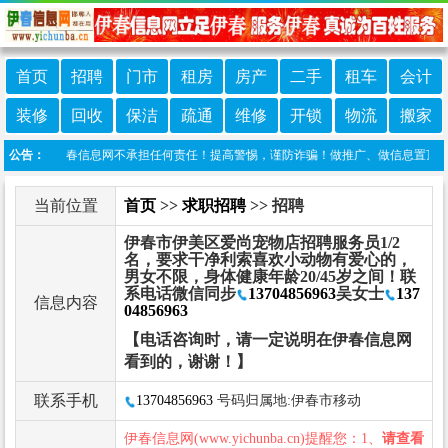
首页
招聘
门市
租房
房产
二手
租车
会计
装修
回收
保洁
疏通
维修
开锁
物流
搬家
发布，伊春信息网不承担任何责任！提高警惕，谨防诈骗！做推广、做信息置顶！请加伊春
公告：
当前位置
首页
>>
求职招聘
>> 招聘
伊春市伊美区爱尚宠物店招聘服务员1/2
名，要求干净利索喜欢小动物有爱心的，
男女不限，身体健康年龄20/45岁之间！联
系电话微信同步
13704856963
吴女士
137
信息内容
04856963
【电话咨询时，请一定说明在伊春信息网
看到的，谢谢！】
联系手机
13704856963
号码归属地:伊春市移动
伊春信息网(www.yichunba.cn)提醒您：1、
请查看