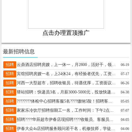
点击办理置顶推广
最新招聘信息
招聘
云鼎酒店招聘房嫂，上一休一，月2800，活好干，领导事少好说话彭经历13504577889
06-19
招聘
宾馆招聘房嫂一名，上24休24，有经验者优先，工资3000-4000，有意请联系18645830026李经理18304582346
07-17
招聘
河西一大型超市，招聘收银员，待遇优厚，工资面议.(提供两顿工作餐)！有意者电联,非诚勿扰！贾女士15704589979
06-26
招聘
驿站招聘：快递员3名，月薪3000-5000元，投放快递柜，要求会简单操作手机，工作内容简单，会骑电动三轮车，有团队精神，有想法的来！联系电话：李经理18324689991助理19815593613
04-30
招聘
????????体检中心招聘客服5名????缴纳5险！招聘客服5名！！！[烟花]任职资格1、25岁-45岁，人品端正。2、有较强的沟通与学习能力，亲和较强[烟花]薪资待遇3000-6000联系电话:1991777582郑老师15145806607
05-05
招聘
家家乐冷饮厅招聘假期工一名，工作时间：下午2点到晚9点，联系电话：13796483186周13796483186
07-07
招聘
招聘????华辰超市伊春店现招聘????收银员、客服员要求：女，工作细心，认真负责，适应倒班工作工作时间：每天8小时，倒班付女士18045803265
04-05
招聘
伊春大众4s店招聘服务顾问若干名，机修技师，学徒，钣金技师，学徒，一经录用待遇从优。地址伊春市第五人民医院对面伊春大众4s店孙先生18945897423
04-06