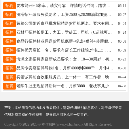
招聘
要求能开9.6米车，踏实可靠，详情电话咨询，路线伊春直达嘉荫于经理13124582345
06-14
招聘
洗浴招汗蒸服务员两名，工资2600元加200满勤加提成，上24休24，夜里12点至早上六点睡觉时间，活不累，有免费工作餐，每月十号准时开资，联系电话：18745888720联系人：刘经理夏先生13845819809
06-07
招聘
蔬菜公司附近食品批发招聘送货司机两名。要求有同行工作经验者优先年龄35岁至55岁。工资底薪加提成。女士13234588841
04-04
招聘
石材厂招聘长期工，力工，学徒工，司机（C证就可以），下料师傅。年龄55岁以下，男性，长年工作，工作稳定，吃苦耐劳，一经录用，待遇优厚。赵先生18714782468
04-24
招聘
食品行招聘林业局送货司机底薪+提成+餐补+带薪假王女士16645821888
06-08
招聘
招聘优秀店长一名，要求有店长工作经验2年以上，工资待遇优徐女士13504577737
05-09
招聘
海澜之家招募家庭新成员要求：女，18—30周岁，初中及以上学历待遇：半天班+月休4天+基本工资+提奖+五险薪资:3800——6000地址：步行街沪上阿姨奶茶对面海澜之家联系电话：13846648462（微信同步）尹13846648462
06-23
招聘
品牌专卖店招聘导购1名，月薪4000到6000千，月休4天，早晚倒班，期待优秀的你来加入我们。杨女士13846604454
06-30
招聘
宾馆诚聘前台收银服务员，上一休一，有工作餐，晚上可以休息，工资3000-3500元，女性，有经验者优先录用，没有经验会电脑的可以培训，咨询电话：15904589422孙女士15904589422
04-24
招聘
老陈牛肚王现招聘后厨一名，月薪3000，老板事儿少，人好相处，不忙，活儿不累联系电话：13945890257陈13945890257
04-08
声明：
本站所有信息均由发布者提供，请您仔细辨别信息真伪，对于虚假类等
信息对您造成的任何损失，伊春信息网不承担一切责任。
Copyright © 2022-2025 伊春信息网(www.yichunba.cn) All Rights Reserved.