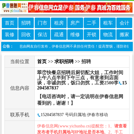
首页
招聘
门市
租房
房产
二手
租车
会计
装修
回收
保洁
疏通
维修
开锁
物流
搬家
：本栏目信息由网友自行发布，伊春信息网不承担任何责任！提高警惕，谨防诈骗！做推广
公告：
当前位置
首页
>>
求职招聘
>> 招聘
翠峦快餐店招聘后厨切配大姐，工作时间
上午八点半到下午三点，有意者到店面
谈，非诚勿扰，饭口勿扰，工资2500李
15
204587837
信息内容
【电话咨询时，请一定说明在伊春信息网
看到的，谢谢！】
联系手机
15204587837
号码归属地:伊春市移动
伊春信息网(www.yichunba.cn)提醒您：1、
请查看
发布者手机归属地与IP地址是否本地
。2、手工