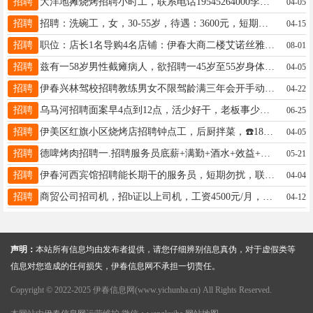
招聘
大洋地摊烧烤招聘小时工，联系电话19545264000李先生19545264000
04-05
招聘
招聘：洗碗工，女，30-55岁，待遇：3600元，短期勿扰，地址：河西转盘道伊18182886999
04-15
招聘
职位：店长1名导购4名店铺：伊春大商二楼艾诺丝雅诗女装专卖店年龄:24-45岁月薪：5000～10000➕要求：有较强的执行力，有责任心上进心，良好的沟通能力，想要挑战高工资，有经验者优先[玫瑰]周女士13704584199
08-01
招聘
兹有一58岁男性截瘫病人，欲招聘一45岁至55岁身体健康的女护工、在家辅助做康复锻炼。工作时间上午7：30至11：30，下午2：00至4：30，6个半小时工作时间。月薪3700元（其中：基础工资3600元+100满勤奖），地址：傲城小区暖阳13194583030
04-05
招聘
伊春兴林驾校招聘教练男女不限驾龄满三年会开手动挡车年龄不超五十岁兴林驾13134589959
04-22
招聘
乌马河招聘面案早4点到12点，活少好干，老板事少，待遇好。联系电话13846686681胡先生13846686681
06-25
招聘
伊美区红旗小区烧烤店招聘钟点工，后厨拌菜，☎️18324651290/17845261888峰17845261888
04-05
招聘
德啤烤肉招聘一.招聘服务员底薪+满勤+酒水+效益+每个月三个半天公休，保底工资5000+二.招聘钟点工晚四点到九点半，工作范围(前厅服务员工作)工资2500一个月，有奖金联系方式18045885522地址：天润华城隋经理18045885522
05-21
招聘
伊春河西宾馆招聘能长期干的服务员，短期勿扰，联系电话15246927654微信同步苗先生15246927654
04-04
招聘
商贸公司招司机，招b证以上司机，工资4500元/月，有食品批发行经验者优先徐女士13846638855
04-12
声明：
本站所有信息均由发布者提供，请您仔细辨别信息真伪，对于虚假类等
信息对您造成的任何损失，伊春信息网不承担一切责任。
Copyright © 2022-2025 伊春信息网(www.yichunba.cn) All Rights Reserved.