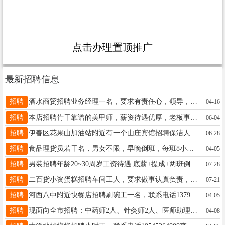
点击办理置顶推广
最新招聘信息
招聘
酒水商贸招聘业务经理一名，要求有责任心，领导，沟通能力强，联系电话17845087999梁志17845087999
04-16
招聘
本店招聘肯干靠谱的美甲师，薪资待遇优厚，老板事少，有意向赚钱的联系我张女士13846621215
06-04
招聘
伊春区花果山加油站附近有一个山庄宾馆招聘保洁人员2名，55岁以下，身体健康，工资待遇优厚，要求住店，供吃住，有节假日，王先生17804585199
06-28
招聘
食品理货员若干名，男女不限，早晚倒班，每班8小时，加班另算！2600+满勤200+绩效，缴纳社保！田先生13154585959
04-05
招聘
男装招聘年龄20~30周岁工资待遇:底薪+提成+两班倒（半天班）+节假日三薪+每月带薪休假4天+五险，月薪3800～6000上不封顶，入职免费回公司参观学习，团队氛围好优秀员工逐级晋升，机会多，名额有限，机会难得，有意者速报名电话:13846648462尹13846648462
07-28
招聘
二百货小资蛋糕招聘车间工人，要求做事认真负责，有无经验均可，包教学，一经录用，待遇优厚。有意者请拨打电话13199250055详询。王经理13199250055
07-21
招聘
河西八中附近快餐店招聘刷碗工一名，联系电话13796517000女士13796517000
04-05
招聘
现面向全市招聘：中药师2人、针灸师2人、医师助理5人、彩超师1人。薪资待遇面谈。 联系电话：18645898788 联系人：博康中医医院博康中医医院18645898788
04-08