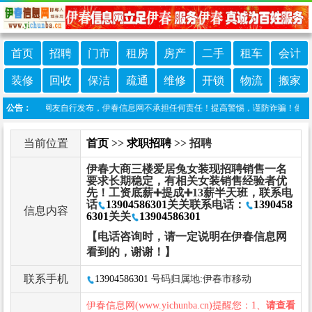
首页
招聘
门市
租房
房产
二手
租车
会计
装修
回收
保洁
疏通
维修
开锁
物流
搬家
目信息由网友自行发布，伊春信息网不承担任何责任！提高警惕，谨防诈骗！做推广、做信
公告：
当前位置
首页
>>
求职招聘
>> 招聘
伊春大商三楼爱居兔女装现招聘销售一名
要求长期稳定，有相关女装销售经验者优
先！工资底薪➕提成➕13薪半天班，联系电
话
13904586301
关关联系电话：
1390458
信息内容
6301
关关
13904586301
【电话咨询时，请一定说明在伊春信息网
看到的，谢谢！】
联系手机
13904586301
号码归属地:伊春市移动
伊春信息网(www.yichunba.cn)提醒您：1、
请查看