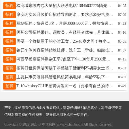
招聘
松润城东坡肉包大量招人联系电话13845837775隋先生16664585559
04-05
招聘
摩安珂女装升级扩店招聘导购两名，要求形象好气质佳有经验优先，年龄20-40岁，上下午倒班工作轻松不累李19604580990
07-09
招聘
驿站招聘：快递员3名，月薪3000-5000元，投放快递柜，要求会简单操作手机，工作内容简单，会骑电动三轮车，有团队精神，有想法的来！联系电话：李经理18324689991助理19815593613
04-28
招聘
医药公司招聘采购、调拨员，有经验者优先，月休四天，节假日串休。工作地点：邮电大厦附近。有意者联系于：13352580127于13352580127
04-16
招聘
需要一个收拾屋子的小时工女，25-46岁之间！每小时20元！屋子不脏简单擦一擦！几个小时活！地点乌马河！李先生16645833339
05-05
招聘
铭匠车体美容招聘贴膜技师，洗车工，学徒。贴膜技师底薪7000+高额提成。洗车工3500+提成，每天最多只接12台车，活少不累。年龄不限，性别不限，有经验者优先。早八晚六，管一顿饭，有带薪休息店内环境好，不潮不冷。有意者欢迎致电。刘先生15214588458
04-07
招聘
河西早餐店招聘勤杂工早7点至下午1.30每月2500元招聘勤杂工早5.30至下午1.30每月3000元以上人员要求干活干净利落长期稳定工作短期勿扰活好干供两餐伙食好才女15094597330
04-15
招聘
招聘日租房保洁阿姨干净整洁干活麻利不胡弄女士15704589995
05-03
招聘
主要从事安装排风管道风机简易电焊，年龄55以下.早7点到晚5点半中午有休息月薪4000-5500满一年涨200张17758892211
05-07
招聘
T·10whiskeyCLUB​​招聘调酒师一名（要求有自己的特调）​薪资待遇：面议TEL：​18645838855韩先生18645838855
05-29
声明：
本站所有信息均由发布者提供，请您仔细辨别信息真伪，对于虚假类等
信息对您造成的任何损失，伊春信息网不承担一切责任。
Copyright © 2022-2025 伊春信息网(www.yichunba.cn) All Rights Reserved.