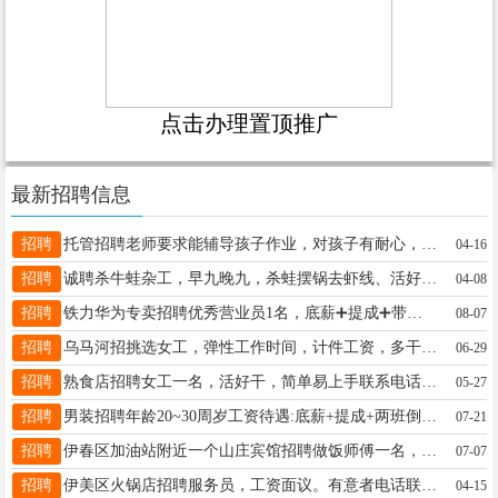
点击办理置顶推广
最新招聘信息
招聘
托管招聘老师要求能辅导孩子作业，对孩子有耐心，招聘1-2名，欢迎你的加入赵老师13144587297
04-16
招聘
诚聘杀牛蛙杂工，早九晚九，杀蛙摆锅去虾线、活好干，4000➕500满勤刘18645876821
04-08
招聘
铁力华为专卖招聘优秀营业员1名，底薪➕提成➕带薪休假，年龄24～40翁女士13846648998
08-07
招聘
乌马河招挑选女工，弹性工作时间，计件工资，多干多得，到月就开支，以上信息绝对真实，工作地点乌马河关女士13039675012
06-29
招聘
熟食店招聘女工一名，活好干，简单易上手联系电话☎️18324588858张先生18324588858
05-27
招聘
男装招聘年龄20~30周岁工资待遇:底薪+提成+两班倒（半天班）+节假日三薪+每月带薪休假4天+五险，月薪3800～6000上不封顶，入职免费回公司参观学习，团队氛围好优秀员工逐级晋升，机会多，名额有限，机会难得，有意者速报名电话:13846648462尹13846648462
07-21
招聘
伊春区加油站附近一个山庄宾馆招聘做饭师傅一名，要求身体健康，工资待遇优厚，一个月带薪休假4天，王先生17804585199
07-07
招聘
伊美区火锅店招聘服务员，工资面议。有意者电话联系18845849609我13089613646
04-15