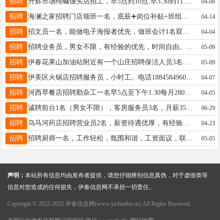
招聘
升辉市场纯碱馒头店招工，早5点到10点.早3.30到11.30。3500元。馒头店出兑，非诚勿扰。姜15754586500
04-08
招聘
海澜之家招聘门店领班一名，底薪➕岗位补贴+班组提成，月收入5000-8000工作时间：两班倒，每班6.5小时左右福利待遇：每月带薪休假4天，可缴纳社保岗位要求：18-30周岁，高中专及以上学历喻经理13045258778
04-14
招聘
招文员一名，能做电子海报者优先，做班会计1名双休，徐女士13846638855
04-04
招聘
招聘业务员，男女不限，有经验的优先，时间自由。待遇底薪加提成，具体面谈。常先生13104581122
05-09
招聘
伊春花果山加油站附近有一个山庄招聘保洁人员3名，女，年龄60以下，身体健康，底薪3200加一个房间提成5元每月4000块钱左右，正常上班时间，管吃住……王17804585199
05-09
招聘
伊美区火锅店招聘服务员，小时工。电话18845849609我13089613646
04-07
招聘
河西早餐店招聘勤杂工一名早5点至下午1.30每月2800元➕满勤200招聘小时工一名早7点至中午11点15元每小时小店不大活好干才15094597330
04-05
招聘
诚聘前台1名（男女不限），客房服务员3名，月薪3500-4500+，有经验者优先张15246929696
06-29
招聘
乌马河药店招聘营业员2名，薪资待遇优厚，有经验的优先录用，公司缴纳养老保险。张女士18324667566
04-23
招聘
招聘厨师一名，工作轻松，氛围和谐，工资面议，联系电话18045800202金先生18045800202
05-05
声明：
本站所有信息均由发布者提供，请您仔细辨别信息真伪，对于虚假类等
信息对您造成的任何损失，伊春信息网不承担一切责任。
Copyright © 2022-2025 伊春信息网(www.yichunba.cn) All Rights Reserved.