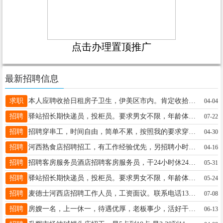
点击办理置顶推广
最新招聘信息
求职
本人应聘收拾日租房子卫生，伊美区市内。肯定收拾的干净王18945876566
04-04
招聘
驿站招长期快递员，投柜员。要求男女不限，年龄体力够就行，心细，责任心强。待遇电话联系。有经验者电联，吴先生13114587976吴先生17758895804
07-22
招聘
招聘穿串工，时间自由，简单不累，按照我的要求穿就行。具体电话联系，19304589898张先生19304589898
04-30
招聘
河西熟食店招聘招工，有工作经验优先，另招聘小时工李先生13384589393
04-16
招聘
招聘客房服务员酒店招聘客房服务员，干24小时休24小时，底薪+高提成，成手优先！李18045807200
05-31
招聘
驿站招长期快递员，投柜员。要求男女不限，年龄体力够就行，心细，责任心强。待遇电话联系。有经验者电联，吴先生13114587976吴先生13114587976
05-24
招聘
麦德士河西店招聘工作人员，工资面议。联系电话13349383837韩先生13349383837
07-08
招聘
房嫂一名，上一休一，待遇优厚，老板事少，活好干李经理18304582346
06-13