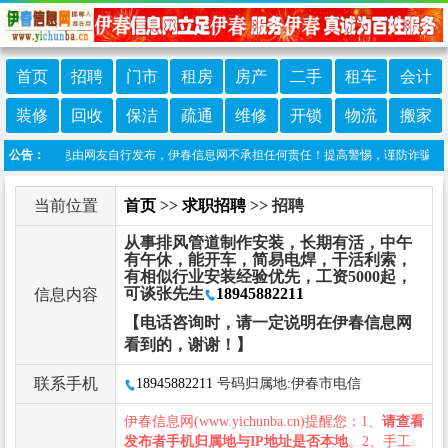
首页
招聘
门市
租房
房产
二手
租车
会计
装修
回收
保洁
疏通
维修
开锁
物流
搬家
本栏目信息由网友自行发布，伊春信息网不承担任何责任！提高警惕，谨防诈骗！做推广、
公告：
当前位置
首页
>>
求职招聘
>> 招聘
从事排风管道制作安装，长期有活，中午
有午休，能开车，简易电焊，干活利索，
有相似行业安装经验优先，工资5000起，
可谈张先生
18945882211
信息内容
【电话咨询时，请一定说明在伊春信息网
看到的，谢谢！】
联系手机
18945882211
号码归属地:伊春市电信
伊春信息网(www.yichunba.cn)提醒您：1、
请查看
发布者手机归属地与IP地址是否本地
。2、手工