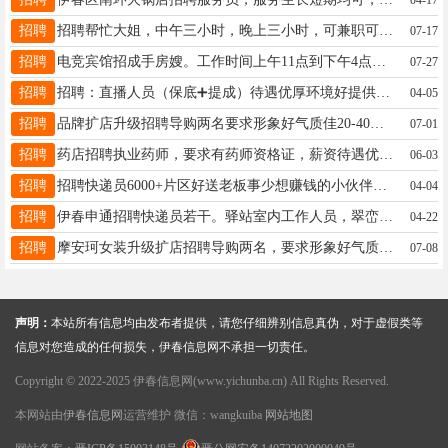
招聘
招聘帮忙大姐，​中午三小时，​晚上三小时，可兼职可全天，​时间咱们可以见面定，​供两顿饭，工资面议…​电话☎️13624580452赵13624580452
07-17
招聘
电竞宾馆招成手房嫂。工作时间上午11点到下午4点。要求干净利索。打扫房间细致。宋女士18645833088
07-27
招聘
招聘：直播人员（保底➕提成）待遇优厚环境好提供设备可兼职可全职时间随意1.男女、有无经验均可（公司有培训，不收取任何费用）2.18-35周岁3.有随机应变的能力4.有才艺者优先（无才艺也可）工作位置：南俊楼王23层王女士15764588686
04-05
招聘
品牌扩店升级招聘导购两名要求形象好气质佳20-40岁有销售工作经验优先工作时间上下午倒班制底薪＋提成＋满勤十工龄3000-5000李19604580990
07-01
招聘
药店招聘执业药师，要求有药师资格证，薪资待遇优厚，公司缴纳养老保险张女士18324667566
06-03
招聘
招聘快递员6000+片区好送老板事少想赚钱的小伙伴联系我张18445845306
04-04
招聘
伊春申通招聘快递员若干。驿站室内工作人员，翠峦申通招聘快递员，详情致电18182888848张先生18814588445
04-22
招聘
摩安珂女装升级扩店招聘导购两名，要求形象好气质佳有经验优先，年龄20-40岁，上下午倒班工作轻松不累李19604580990
07-08
声明：
本站所有信息均由发布者提供，请您仔细辨别信息真伪，对于虚假类等
信息对您造成的任何损失，伊春信息网不承担一切责任。
Copyright © 2022-2025 伊春信息网(www.yichunba.cn) All Rights Reserved.
本网站由
伊春信息网
运营维护 微信：wangkuiba
网站地图