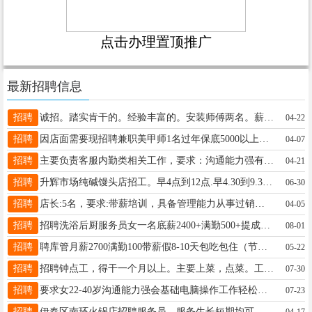
点击办理置顶推广
最新招聘信息
招聘
诚招。踏实肯干的。经验丰富的。安装师傅两名。薪资面议。力工两名。薪资5000。周。13945883978
04-22
招聘
因店面需要现招聘兼职美甲师1名过年保底5000以上马13846640253
04-07
招聘
主要负责客服内勤类相关工作，要求：沟通能力强有协调能力工作认真稳定，有相关经验优先工资底薪3000+提成公司平台好发展空间大经理15326501718
04-21
招聘
升辉市场纯碱馒头店招工。早4点到12点.早4.30到9.30。馒头店出兑。姜15754586500
06-30
招聘
店长:5名，要求:带薪培训，具备管理能力从事过销售行业，大健康行业者优先，底薪:3500+提成+加奖金。 店员:10名，要求:从事过销售者优先，底薪:3000+提成+加奖金。 以上各岗位工作，每月4天休息，试用期7天带半薪，具体待遇面谈。 工作地点:伊美区。 联系人:李经理. 联系电话:15040580119微信同步李经理15040580119
04-05
招聘
招聘洗浴后厨服务员女一名底薪2400+满勤500+提成上24小时休息24小时电话13904586797郭丽13904586797
08-01
招聘
聘库管月薪2700满勤100带薪假8-10天包吃包住（节假日不休）；老板脾气好没架子为人随和工作氛围好年龄20--35岁、会电脑，有工作经验者优先，可以培训高先生18004587078
05-22
招聘
招聘钟点工，得干一个月以上。主要上菜，点菜。工资微信联系118645829823
07-30
招聘
要求女22-40岁沟通能力强会基础电脑操作工作轻松、薪资丰厚、有提成奖金联系方式：13846665210电话微信同步地址：松韵新城卓越0458街区二楼刘先生13091485051
07-23
招聘
伊春区南环火锅店招聘服务员，服务生长短期均可，有经验者优先，工资面议，活好干招聘后厨抓菜一名女性即可，有经验者优先待遇好工资高大伟13845851117
04-17