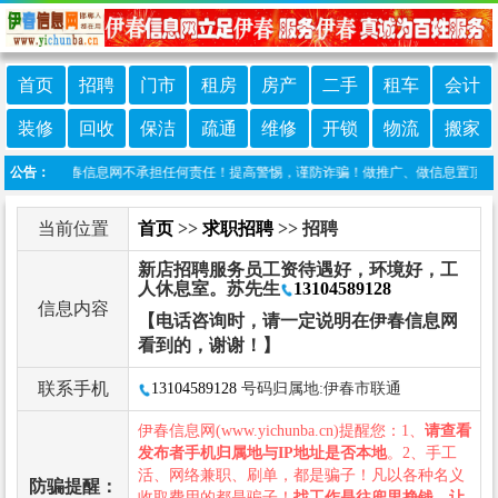
首页
招聘
门市
租房
房产
二手
租车
会计
装修
回收
保洁
疏通
维修
开锁
物流
搬家
发布，伊春信息网不承担任何责任！提高警惕，谨防诈骗！做推广、做信息置顶！请加伊春
公告：
当前位置
首页
>>
求职招聘
>> 招聘
新店招聘服务员工资待遇好，环境好，工
人休息室。苏先生
13104589128
信息内容
【电话咨询时，请一定说明在伊春信息网
看到的，谢谢！】
联系手机
13104589128
号码归属地:伊春市联通
伊春信息网(www.yichunba.cn)提醒您：1、
请查看
发布者手机归属地与IP地址是否本地
。2、手工
活、网络兼职、刷单，都是骗子！凡以各种名义
防骗提醒：
收取费用的都是骗子！
找工作是往兜里挣钱，让