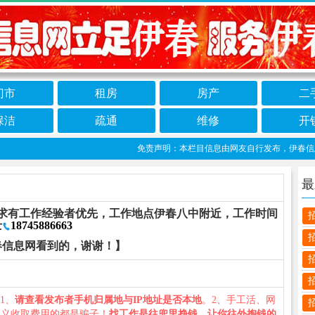
门市
租房
房产
二
保洁
疏通
维修
开
免责声明：本栏目信息由网友自行发布，伊春信息网不
最
求有工作经验者优先，工作地点伊春八中附近，工作时间
士
18745886663
春信息网看到的，谢谢！】
：1、
请查看发布者手机归属地与IP地址是否本地
。2、手工活、网
名义收取费用的都是骗子！
找工作是往兜里挣钱，让你往外掏钱的