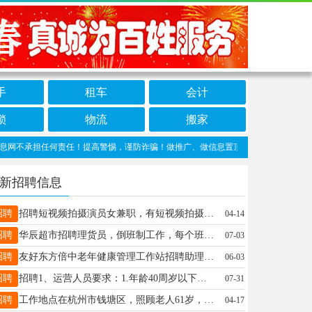
手
租车
会计
锁
物流
搬家
承担任何责任！提高警惕，谨防诈骗！做推广、做信息置顶！请加伊春信息网客服微信：w
新招聘信息
招聘
招聘短视频拍摄演员女兼职，有短视频拍摄经验直播经验优先，拍摄产品为食品，要伊春的，薪资面议联系人李，电话19586477371李18645820825
04-14
招聘
华辰超市招聘理货员，倒班制工作，每个班8小时，加班另算，缴纳社保田先生13154585959
07-03
招聘
友好东方倍中老年健康管理工作站招聘助理2名，保底2500加奖金，月4-5千左右月轮休2天，店内工作不是直销。早7.30-晚5；00，*不是直销*节假日带薪休假。详情手机微信搜索:东方倍力健康研究院。许经理13039697188
06-03
招聘
招聘1、运营人员要求：1.年龄40周岁以下，专科以上学历，有相关经验者优先。2、观光车司机要求：1.年龄55周岁以下，有相关经验者优先。2.有C1及以上证件。3、销售要求：1.年龄40周岁以下，专科以上，有相关经验者优先。4、保洁人员：负责游客大厅整体的环境卫生。侯18945874687
07-31
招聘
工作地点在杭州市钱塘区，照顾老人61岁，女性，脑梗塞后遗症6年。目前在康复科住院，吃饭不用喂，洗衣服洗澡不用管。有拐杖可以行走，就是不太稳。主要是陪着做康复训练，避免摔倒。需要女性护工一名，50岁以下，身体健康有耐心。护工工资6000元。干满两个月单独给红包1600元。日常工作包三餐，医院食堂盒饭送到病房的。有陪护床，室内温度25度，比较舒适。有意可联系王女士，13868148352（微信同号）张女士15245877772
04-17