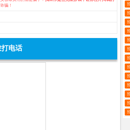
防诈骗！
拨打电话