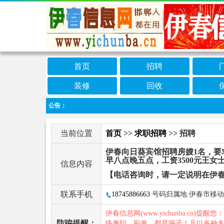
首页
招聘
装修
回收
公告：
当前位置
首页
>>
求职招聘
>> 招聘
伊春向日葵宾馆招聘房嫂1名，要
早八点晚五点，工资3500元王女
信息内容
【电话咨询时，请一定说明在伊
联系手机
18745886663
号码归属地:伊春市移动
伊春信息网(www.yichunba.cn)提醒您
防骗提醒：
络兼职、刷单，都是骗子！凡以各种