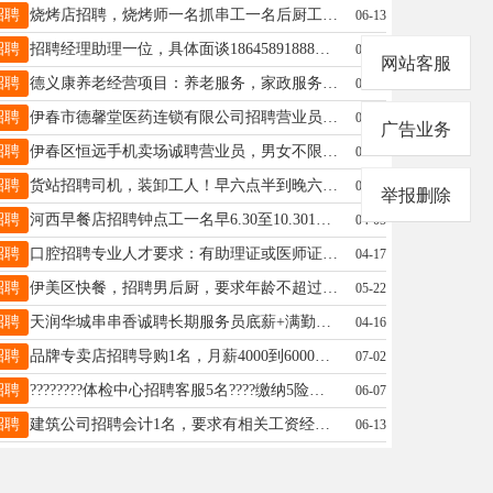
招聘
烧烤店招聘，烧烤师一名抓串工一名后厨工作人员2名小时工2名以上人员男女不限，年龄55岁以内要求长期工作踏实肯干。于先生13089617759
06-13
招聘
招聘经理助理一位，具体面谈18645891888陶总18645891888
04-16
网站客服
招聘
德义康养老经营项目：养老服务，家政服务和病人陪护服务，招收自理老人和失能老人半失能老人和伤残人士入住电话；13114585286邵女士13114585286
04-05
招聘
伊春市德馨堂医药连锁有限公司招聘营业员若干名王女士13804852680
06-13
广告业务
招聘
伊春区恒远手机卖场诚聘营业员，男女不限，电话13339381666王经理13339381666
04-04
招聘
货站招聘司机，装卸工人！早六点半到晚六点！月工资4500-5000张18645850585
07-29
举报删除
招聘
河西早餐店招聘钟点工一名早6.30至10.3015元每小时招聘勤杂工一名早5至下午1.30每月2800元➕满勤200元以上人员要求干活干净利落才15094597330
04-05
招聘
口腔招聘专业人才要求：有助理证或医师证大夫2名男女不限招聘实习生2名有意者欢迎咨询：15134669528李先生15134669528
04-17
招聘
伊美区快餐，招聘男后厨，要求年龄不超过四十五，半天和全天女后厨，年龄不超过50干活麻利就行，人品好，没有饭店经验也可以，老板人好，事少电话，138466597101刘13846659710
05-22
招聘
天润华城串串香诚聘长期服务员底薪+满勤+提成5000+李女士13845882255
04-16
招聘
品牌专卖店招聘导购1名，月薪4000到6000千，月休4天，早晚倒班，期待优秀的你来加入我们。杨女士13846604454
07-02
招聘
????????体检中心招聘客服5名????缴纳5险！招聘客服5名！！！[烟花]任职资格1、25岁-45岁，人品端正。2、有较强的沟通与学习能力，亲和较强[烟花]薪资待遇3000-6000联系电话:19917775827郑老师15145806607
06-07
招聘
建筑公司招聘会计1名，要求有相关工资经验1年以上；李女士15636418818
06-13