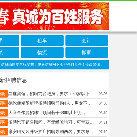
手
租车
会计
锁
物流
搬家
由网友自行发布，伊春信息网不承担任何责任！提高警惕，谨防诈骗！做推广、做信息置顶
新招聘信息
招聘
晶鑫宾馆，招聘前台吧员，要求：50岁以下，会简单操作电脑，3200底薪+提成，电话：15604586855，地址：中亚和平小区孙女士16604588788
08-06
招聘
德伦堡精酿鲜啤招聘招聘导购4人，男女不限要求:年龄30-40岁，会简单电脑收银操作，有团队精神，听从安排！勤奋上进.薪资待遇:底薪3500+（满勤+餐补）早晚倒班+月休2天+节日福利笑笑18345888737
04-08
招聘
大商金尔曼招珠宝顾问若干3800以上/月，负责门店销售。社保，晋升空间，带薪培训，带薪休假应聘标准：有销售经验优先，公司给予平台，提供学习机会，有较强的沟通能力，有责任心。电话13846633003梅女士梅蕾13846633003
06-19
招聘
招聘汽车销售顾问，有无经验均可，可带薪培训，地址伊春市第五医院对面哈弗汽车店，联系电话13354580082刘经理13354580082
04-21
招聘
摩安珂女装升级扩店招聘导购两名，要求形象好气质佳有经验优先，年龄20-40岁，上下午倒班工作轻松不累李19604580990
07-10