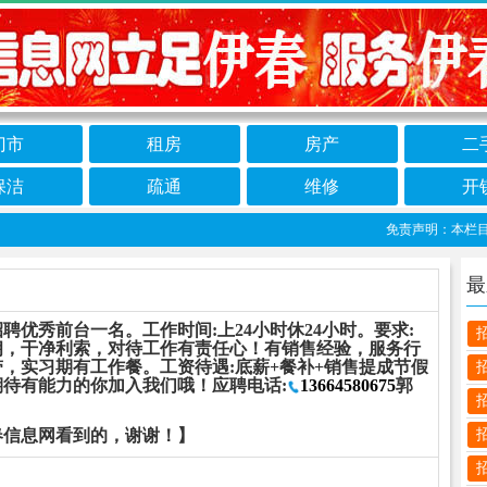
门市
租房
房产
二
保洁
疏通
维修
开
免责声明：本栏目信息
最
优秀前台一名。工作时间:上24小时休24小时。要求:
朗，干净利索，对待工作有责任心！有销售经验，服务行
，实习期有工作餐。工资待遇:底薪+餐补+销售提成节假
期待有能力的你加入我们哦！应聘电话:
13664580675
郭
春信息网看到的，谢谢！】