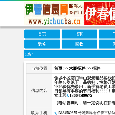
首页
招聘
装修
回收
公告：
当前位置
首页
>>
求职招聘
>> 招聘
傲城小区南门半山观景精品客栈招聘
年龄40岁以下，品德好，性格开
业经验优先录用，新手有老员工带
信息内容
日领导有丰厚的节日福利????！
女士郭
13664580675
【电话咨询时，请一定说明在伊
联系手机
13664580675
号码归属地:伊春市移动