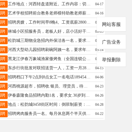
招聘
工作地点：河西转盘道附近。工作内容：切菜配菜、刷餐具、收拾卫生王先生18249871050
04-17
招聘
艺术学校招聘前台教务老师模特助教老师薪资待遇好工作环境好微信电话同步15804587036萱萱18545488177
04-16
招聘
招聘房嫂，工作时间早8晚4。工资底薪2800➕奖金500➕过节补贴➕工作满一年底薪➕100，招长期，要求人品好，工作认真负责。联系电话：13314585635文13314585635
06-24
网站客服
招聘
林城小区招服务员，老板人好，店小活好干，月薪4500，早九晚九赵女士13845849288
06-05
招聘
松韵城三期物业急招内外保洁各一名，要求年龄58岁以下，身体健康，月工资2000元，有意者联系：13945871345吕站13945871345
04-23
广告业务
招聘
河西大型幼儿园招聘刷碗阿姨一名，要求年龄40-55之间，干活干净利落，周末双休，联系人：李园长,15245886933李洋洋15245886933
05-14
招聘
黑龙江伊春万象城渔家傲烤鱼（全国连锁公司直营店）前厅招聘各岗位人员店长:工资6000～10000+吧员：工资3500～5000服务员：工资3200～5000传菜员：工资3200～50001/每月三整天带薪休息2/管理岗享受/绩效奖金/超额奖金/纯利润奖金3/供住寝室离工作地点10分钟内路程，具备热水器，环境优。4/营业额日提成，当天就能拿到钱。5/工作地点：黑龙江伊春万象城渔家傲烤鱼备注:开业时间预计12号,7号上班。联系电话☎️:151-1460-5640（冯经理）冯经理17345616168
08-04
举报删除
招聘
东步行街批发对联招送货一人，工资一月2800。周女士18045883008
04-15
招聘
招聘档口下午2点到8点女工一名电话18945461608段18945461608
04-06
招聘
河西桃源超市，招聘收.银员、理货员，待遇优厚，工资面议(提供两顿工作餐)！有意者电联,非诚勿扰！贾女士15704589979
04-23
招聘
伊春森隆食品招聘内勤1名，要求女.30岁到40岁，会办公自动化，会用友软件，联系电话18645891888联系电话：18645891888陶总18645891888
04-26
招聘
地点：松韵城0458街区时间：倒班制薪资：3000~5000上不封顶要求：有销售经验，沟通能力强，热情大方！联系电话：13766727252经理13766727252
04-28
招聘
招聘烤肉服务员一名。每月休息两个半天供吃工资面议地址：清华名寓老夜市里联系电话:17845589997张女士17845589997
04-22