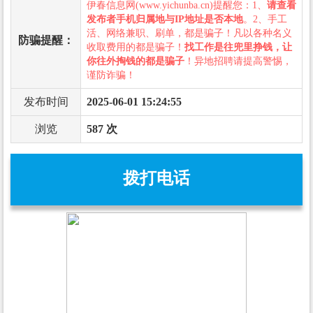
伊春信息网(www.yichunba.cn)提醒您：1、
请查看
发布者手机归属地与IP地址是否本地
。2、手工
活、网络兼职、刷单，都是骗子！凡以各种名义
防骗提醒：
收取费用的都是骗子！
找工作是往兜里挣钱，让
你往外掏钱的都是骗子
！异地招聘请提高警惕，
谨防诈骗！
发布时间
2025-06-01 15:24:55
浏览
587 次
拨打电话