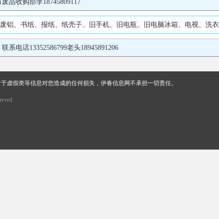
购部李18745809117
3352586799老头18945891206
对于虚假类等信息对您造成的任何损失，伊春信息网不承担一切责任。
rved.