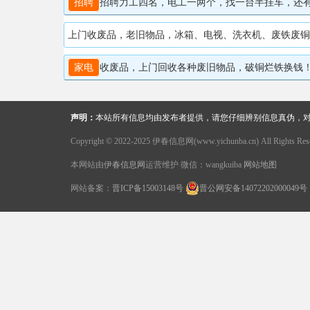
招聘
招聘力工四名，电工一两个，找一台半挂车，还有废品收
家电
收废品，上门回收各种废旧物品，破铜烂铁换钱！联系电话1
声明：
本站所有信息均由发布者提供，请您仔细辨别信息真伪，
Copyright © 2022-2025 伊春信息网(www.yichunba.cn) All Rights Rese
本网站由
伊春信息网
运营维护 微信：wangkuiba
网站地图
网站备案：
晋ICP备15003148号
晋公网安备14072202000049号