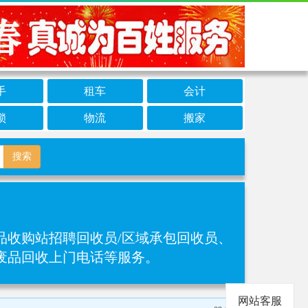
手
租车
会计
锁
物流
搬家
搜索
品收购站招聘回收员/区域承包回收员、
废品回收上门电话等服务。
网站客服