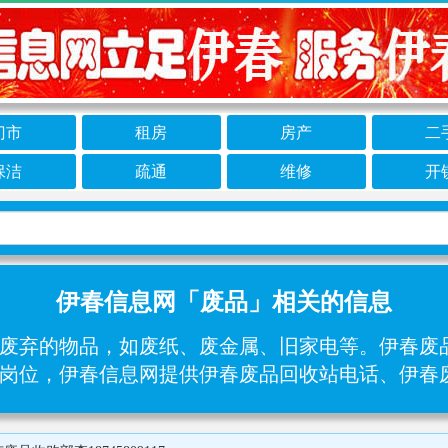
门市
租房
房产
二
保洁
疏通
维修
开
伊春信息网「废品」相关的信息
废弃的物品，如废纸、废金属、旧家电等。伊春废
岗位，伊春信息网提供伊春废品回收站电话、伊春