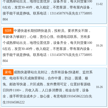
个成熟驿站出兑，地理位置优异，设备齐全，每天到货量100
11-02
0左右，发货30-40件，收入稳定，不愁客源，带有屋内设备，
接手能干就是挣钱。联系电话：13114587976吴先生17758895
804
招聘
中通快递长期招聘快递员，投柜员。要求男女不限，
年龄体力够就行，心细，责任心强。待遇电话联系。另有多
个成熟驿站出兑，地理位置优异，设备齐全，每天到货量100
10-26
0左右，发货30-40件，收入稳定，不愁客源，带有屋内设备，
接手能干就是挣钱。联系电话：13114587976吴先生17758895
804
家电
成熟快递驿站出兑转让，含所有设备(快递柜、监控系
统、电动车等)天成御景驿站，合作中通，韵达，圆通、极
兔、邮政等快递，片区成熟，发件费用可定，位置好客源稳
10-26
日到件1100+，月收入高，人口多消费强，租金合理，设备
全，接手即营业成本少，放心接，有意电联19104586222白先
生19104586222