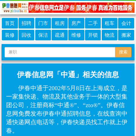
首页
招聘
门市
租房
房产
二手
租车
会计
装修
回收
保洁
疏通
维修
开锁
物流
搬家
搜索
伊春信息网「中通」相关的信息
伊春中通于2002年5月8日在上海成立，是
一家集快递、物流及其他业务于一体的大型集
团公司，注册商标“中通®”、“zto®”。伊春信
息网免费发布伊春中通招聘信息，在线查询中
通快递网点电话等，伊春快递员找工作就上伊
春。