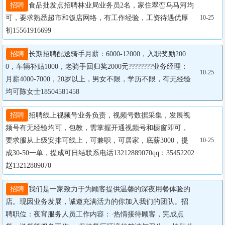
招聘
食品批发点招聘林业局业务员2名，家住翠峦乌马河均
可，要求熟悉超市和饭店网络，有工作经验，工资待遇优厚
10-25
初15561916699
招聘
长期招聘配送骑手月薪：6000-12000，入职奖励200
0，车辆补贴1000，老骑手回归奖2000元????????业务经理：
10-25
月薪4000-7000，20岁以上，男女不限，学历不限，有无经验
均可陈女士18504581458
招聘
招聘线上视频号业务负责，视频号数据采集，发展视
频号有无经验均可，包教，需掌握开通视频号和橱窗即可，
要求服从上级安排可线上，可兼职，可居家，底薪3000，提
10-25
成30-50一单，提成可日结联系电话13212889070qq：35452202
赵13212889070
招聘
我们是一家致力于为顾客提供温馨的深夜用餐体验的
店。现因业务发展，诚邀充满活力的你加入我们的团队。招
聘职位：夜宵服务人员工作内容：·热情接待顾客，完成点