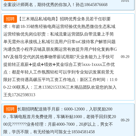
10-01
全案设计师两名，期待优秀的你加入！孙总18645876668
招聘
【三木潮品私域电商】招聘优秀业务员若干任职要
求：年龄18-35销售经验电商运营经验优先熟悉微信生态私域
运营经验优先岗位职责：私域流量运营团队自带流量上手简
单无需外出承接线上私域引流用户日常toC接待客户解答问题
沟通负责小程序店铺及朋友圈运营有效提升用户转化复购率G
MV及领导交代的其他事物带薪试用期7天业务能力上手快可
09-29
提前转正底薪➕提成➕绩效➕奖金综合工资5xxx-1xxxx工作优
点：都是年轻人工作氛围轻松可以学到专业知识发展前景无
限好工资待遇高碾压平均工资工作地点：新区工作时间：11:0
0-22:00联系人：三木13382153336三木潮品团队欢迎您的加入
王先17262598313
招聘
长期招聘配送骑手月薪：6000-12000，入职奖励200
0，车辆电瓶首月免费使用，车辆补贴1000，老骑手回归奖20
09-29
00元????????业务经理：月薪4000-7000，20岁以上，男女不
限，学历不限，有无经验均可陈女士18504581458