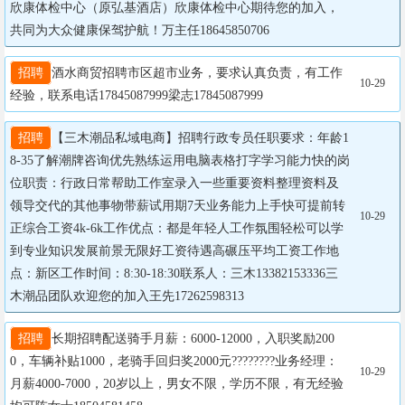
欣康体检中心（原弘基酒店）欣康体检中心期待您的加入，
共同为大众健康保驾护航！万主任18645850706
招聘
酒水商贸招聘市区超市业务，要求认真负责，有工作
10-29
经验，联系电话17845087999梁志17845087999
招聘
【三木潮品私域电商】招聘行政专员任职要求：年龄1
8-35了解潮牌咨询优先熟练运用电脑表格打字学习能力快的岗
位职责：行政日常帮助工作室录入一些重要资料整理资料及
领导交代的其他事物带薪试用期7天业务能力上手快可提前转
10-29
正综合工资4k-6k工作优点：都是年轻人工作氛围轻松可以学
到专业知识发展前景无限好工资待遇高碾压平均工资工作地
点：新区工作时间：8:30-18:30联系人：三木13382153336三
木潮品团队欢迎您的加入王先17262598313
招聘
长期招聘配送骑手月薪：6000-12000，入职奖励200
0，车辆补贴1000，老骑手回归奖2000元????????业务经理：
10-29
月薪4000-7000，20岁以上，男女不限，学历不限，有无经验