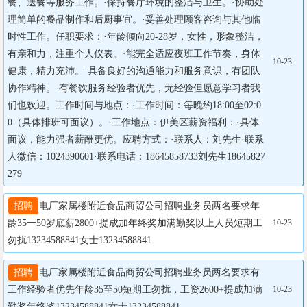
餐、送餐等服务工作。·保持餐厅环境的整洁与卫生。·协助处
理简单的餐品制作和后厨事宜。·妥善处理顾客咨询与其他临
时性工作。任职要求：·年龄倾向20-28岁，女性，形象整洁，
有亲和力，注重个人仪表。·能完全适应夜班工作节奏，身体
10-23
健康，精力充沛。·具备良好的沟通能力和服务意识，有团队
协作精神。·有餐饮服务经验者优先，无经验但愿意学习者我
们也欢迎。工作时间与地点：·工作时间：每晚约18:00至02:0
0（具体排班可面议）。·工作地点：伊美区薪资福利：·具体
面议，能力强者薪酬更优。应聘方式：·联系人：刘先生·联系
人微信：1024390601·联系电话：18645858733刘先生18645827
279
招聘
电厂家属楼附近食品商贸公司招聘业务员两名要求年
龄35一50岁底薪2800+提成加年终奖加满勤奖以上人员短期工
10-23
勿扰13234588841女士13234588841
招聘
电厂家属楼附近食品商贸公司招聘业务员两名要求有
工作经验者优先年龄35至50短期工勿扰，工资2600+提成加满
10-23
勤奖年终奖13234588841女士13234588841