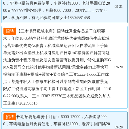
0，车辆电瓶首月免费使用，车辆补贴1000，老骑手回归奖20
09-21
00元????????业务经理：月薪4000-7000，20岁以上，男女不
限，学历不限，有无经验均可陈女士18504581458
招聘
【三木潮品私域电商】招聘优秀业务员若干任职要
求：年龄18-35销售经验电商运营经验优先熟悉微信生态私域
运营经验优先岗位职责：私域流量运营团队自带流量上手简
单无需外出承接线上私域引流用户日常toC接待客户解答问题
沟通负责小程序店铺及朋友圈运营有效提升用户转化复购率G
MV及领导交代的其他事物带薪试用期7天业务能力上手快可
09-20
提前转正底薪➕提成➕绩效➕奖金综合工资5xxx-1xxxx工作优
点：都是年轻人工作氛围轻松可以学到专业知识发展前景无
限好工资待遇高碾压平均工资工作地点：新区工作时间：11:0
0-22:00联系人：三木13382153336三木潮品团队欢迎您的加入
王先生17262598313
招聘
长期招聘配送骑手月薪：6000-12000，入职奖励200
0，车辆电瓶首月免费使用，车辆补贴1000，老骑手回归奖20
09-20