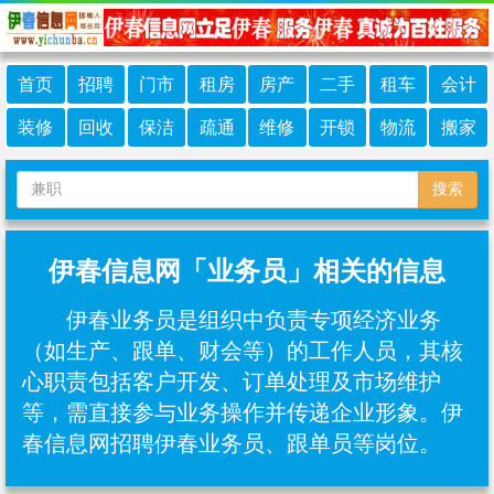
首页
招聘
门市
租房
房产
二手
租车
会计
装修
回收
保洁
疏通
维修
开锁
物流
搬家
搜索
伊春信息网「业务员」相关的信息
伊春业务员是组织中负责专项经济业务
（如生产、跟单、财会等）的工作人员，其核
心职责包括客户开发、订单处理及市场维护
等，需直接参与业务操作并传递企业形象。伊
春信息网招聘伊春业务员、跟单员等岗位。