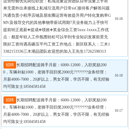
运营经验优先岗位职责：私域流量运营团队自带流量上手简
单无需外出承接线上私域引流用户日常toC接待客户解答问题
沟通负责小程序店铺及朋友圈运营有效提升用户转化复购率G
10-18
MV及领导交代的其他事物带薪试用期7天业务能力上手快可
提前转正底薪➕提成➕绩效➕奖金综合工资5xxx-1xxxx工作优
点：都是年轻人工作氛围轻松可以学到专业知识发展前景无
限好工资待遇高碾压平均工资工作地点：新区联系人：三木1
3382153336三木潮品团队欢迎您的加入王先生17262598313
招聘
长期招聘配送骑手月薪：6000-12000，入职奖励200
0，车辆补贴1000，老骑手回归奖2000元????????业务经理：
10-18
月薪4000-7000，20岁以上，男女不限，学历不限，有无经验
均可陈女士18504581458
招聘
长期招聘配送骑手月薪：6000-12000，入职奖励200
0，车辆补贴1000，老骑手回归奖2000元????????业务经理：
10-17
月薪4000-7000，20岁以上，男女不限，学历不限，有无经验
均可陈女士18504581458