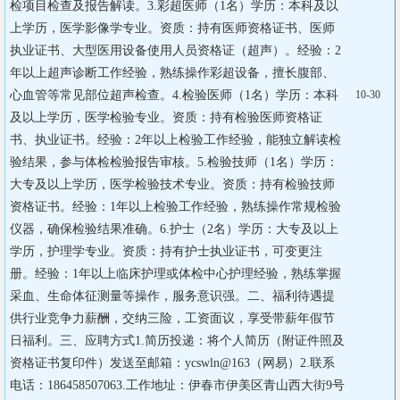
检项目检查及报告解读。3.彩超医师（1名）学历：本科及以
上学历，医学影像学专业。资质：持有医师资格证书、医师
执业证书、大型医用设备使用人员资格证（超声）。经验：2
年以上超声诊断工作经验，熟练操作彩超设备，擅长腹部、
心血管等常见部位超声检查。4.检验医师（1名）学历：本科
10-30
及以上学历，医学检验专业。资质：持有检验医师资格证
书、执业证书。经验：2年以上检验工作经验，能独立解读检
验结果，参与体检检验报告审核。5.检验技师（1名）学历：
大专及以上学历，医学检验技术专业。资质：持有检验技师
资格证书。经验：1年以上检验工作经验，熟练操作常规检验
仪器，确保检验结果准确。6.护士（2名）学历：大专及以上
学历，护理学专业。资质：持有护士执业证书，可变更注
册。经验：1年以上临床护理或体检中心护理经验，熟练掌握
采血、生命体征测量等操作，服务意识强。二、福利待遇提
供行业竞争力薪酬，交纳三险，工资面议，享受带薪年假节
日福利。三、应聘方式1.简历投递：将个人简历（附证件照及
资格证书复印件）发送至邮箱：ycswln@163（网易）2.联系
电话：186458507063.工作地址：伊春市伊美区青山西大街9号