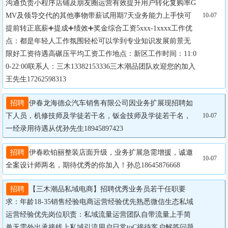
沟通负责小程序店铺及朋友圈运营有效提升用户转化复购率G
MV及领导交代的其他事物带薪试用期7天业务能力上手快可
10-07
提前转正底薪➕提成➕绩效➕奖金综合工资5xxx-1xxxx工作优
点：都是年轻人工作氛围轻松可以学到专业知识发展前景无
限好工资待遇高碾压平均工资工作地点：新区工作时间：11:0
0-22:00联系人：三木13382153336三木潮品团队欢迎您的加入
王先生17262598313
招聘
伊春龙海德众汽车销售有限公司因业务扩展现招聘如
下人员，机修技师及学徒若干名，钣金技师及学徒若干名，
10-07
一经录用待遇从优孙先生18945897423
招聘
伊春欧铂丽整装店面升级，业务扩展急需增援，诚邀
10-07
全案设计师两名，期待优秀的你加入！孙总18645876668
招聘
【三木潮品私域电商】招聘优秀业务员若干任职要
求：年龄18-35销售经验电商运营经验优先熟悉微信生态私域
运营经验优先岗位职责：私域流量运营团队自带流量上手简
单无需外出承接线上私域引流用户日常toC接待客户解答问题