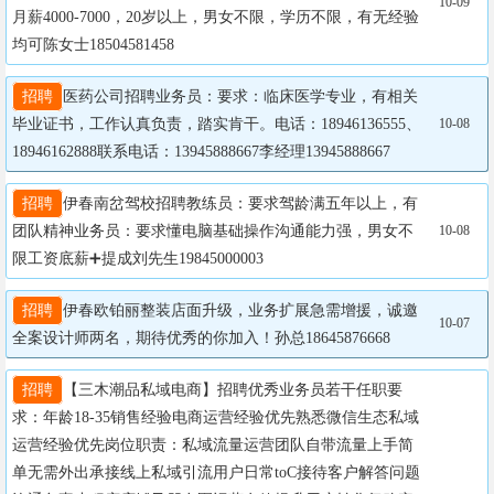
10-09
月薪4000-7000，20岁以上，男女不限，学历不限，有无经验
均可陈女士18504581458
招聘
医药公司招聘业务员：要求：临床医学专业，有相关
毕业证书，工作认真负责，踏实肯干。电话：18946136555、
10-08
18946162888联系电话：13945888667李经理13945888667
招聘
伊春南岔驾校招聘教练员：要求驾龄满五年以上，有
团队精神业务员：要求懂电脑基础操作沟通能力强，男女不
10-08
限工资底薪➕提成刘先生19845000003
招聘
伊春欧铂丽整装店面升级，业务扩展急需增援，诚邀
10-07
全案设计师两名，期待优秀的你加入！孙总18645876668
招聘
【三木潮品私域电商】招聘优秀业务员若干任职要
求：年龄18-35销售经验电商运营经验优先熟悉微信生态私域
运营经验优先岗位职责：私域流量运营团队自带流量上手简
单无需外出承接线上私域引流用户日常toC接待客户解答问题