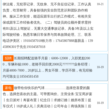
律法规，无犯罪记录、无纹身、无不良征信记录。工作认真
10-21
负责，吃苦耐劳，具备较强的安全防范意识和团队协作精
神。服从工作安排，能适应跟车出行的工作模式，有相关安
保或跟车工作经验者优先。（二）驾驶员岗位额外要求需持
有B1及以上驾驶证，无重大交通事故记录。具备3年及以上实
际驾驶经验，熟悉车辆日常保养与简单故障处理。三、联系
电话伊美区：19104587018铁力市：17645807888嘉荫县：139
45896301于先生19104587018
招聘
长期招聘配送骑手月薪：6000-12000，入职奖励200
0，车辆补贴1000，老骑手回归奖2000元????????业务经理：
10-19
月薪4000-7000，20岁以上，男女不限，学历不限，有无经验
均可陈女士18504581458
家电
做带给你快乐的气球......................选择您喜爱的颜
色，选择您喜欢的主题。可带图询价。主营业务:宝宝周岁宴
丨生日派对丨寿宴布置丨纪念日丨求婚订婚丨婚房布置丨提
10-19
车仪式丨18岁成人礼丨庆典活动丨公司年会丨商场美陈丨后