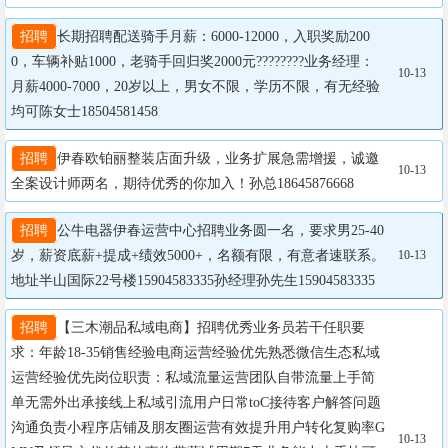
招聘
长期招聘配送骑手月薪：6000-12000，入职奖励200
0，车辆补贴1000，老骑手回归奖2000元????????业务经理：
10-13
月薪4000-7000，20岁以上，男女不限，学历不限，有无经验
均可陈女士18504581458
招聘
伊春欧铂丽整装店面升级，业务扩展急需增援，诚邀
10-13
全案设计师两名，期待优秀的你加入！孙总18645876668
招聘
公牛电器伊春运营中心招聘业务圆一名，要求男25-40
岁，薪资底薪+提成+绩效5000+，名额有限，有意者速联系。
10-13
地址半山国际22号楼15904583335孙经理孙先生15904583335
招聘
【三木潮品私域电商】招聘优秀业务员若干任职要
求：年龄18-35销售经验电商运营经验优先熟悉微信生态私域
运营经验优先岗位职责：私域流量运营团队自带流量上手简
单无需外出承接线上私域引流用户日常toC接待客户解答问题
沟通负责小程序店铺及朋友圈运营有效提升用户转化复购率G
10-13