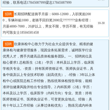
经验，联系电话17845087999梁志17845087999
招聘
长期招聘配送骑手月薪：6000-12000，入职奖励200
0，车辆补贴1000，老骑手回归奖2000元????????业务经理：
10-30
月薪4000-7000，20岁以上，男女不限，学历不限，有无经验
均可陈女士18504581458
招聘
欣康体检中心致力于为社会大众提供专业、精准的健
康体检与健康管理服务，现因业务拓展需求，诚聘医学行业
优秀人才，携手共建高品质体检服务团队。一、招聘岗位及
核心要求1.总检医生（2名）-学历：本科及以上学历，临床医
学相关专业。-资质：持有医师资格证书、医师执业证书，具
备中级及以上专业技术职称（副高优先）。-经验：3年以上体
检中心或医院总检工作经验，熟练统筹体检报告审核，能精
准评估健康风险并给出专业指导。2.内科医师（2名）学历：
本科及以上学历，临床医学（内科方向）专业。资质：持有
医师资格证书、医师执业证书，可变更执业地点。经验：具
有十年以上工作经验（从事过体检优先），熟练完成内科体