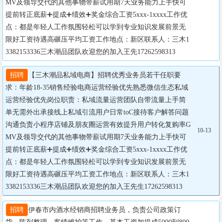
MV及领导交代的其他事物带薪试用期7天业务能力上手快可
提前转正底薪➕提成➕绩效➕奖金综合工资5xxx-1xxxx工作优
点：都是年轻人工作氛围轻松可以学到专业知识发展前景无
限好工资待遇高碾压平均工资工作地点：新区联系人：三木1
3382153336三木潮品团队欢迎您的加入王先17262598313
招聘
【三木潮品私域电商】招聘优秀业务员若干任职要
求：年龄18-35销售经验电商运营经验优先熟悉微信生态私域
运营经验优先岗位职责：私域流量运营团队自带流量上手简
单无需外出承接线上私域引流用户日常toC接待客户解答问题
沟通负责小程序店铺及朋友圈运营有效提升用户转化复购率G
10-13
MV及领导交代的其他事物带薪试用期7天业务能力上手快可
提前转正底薪➕提成➕绩效➕奖金综合工资5xxx-1xxxx工作优
点：都是年轻人工作氛围轻松可以学到专业知识发展前景无
限好工资待遇高碾压平均工资工作地点：新区联系人：三木1
3382153336三木潮品团队欢迎您的加入王先生17262598313
招聘
伊春市内酒水经销商招聘业务员，负责公司政策订