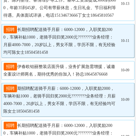
货、陈列整理、客情维护等工作。基本工资加提成5000到800
10-13
0，年龄35到45岁。公司有带薪休息，生日礼金、节日福利等
待遇。具体面试详谈，电话15134673666丁女士18645810567
招聘
长期招聘配送骑手月薪：6000-12000，入职奖励200
0，车辆补贴1000，老骑手回归奖2000元????????业务经理：
10-11
月薪4000-7000，20岁以上，男女不限，学历不限，有无经验
均可陈女士18504581458
招聘
伊春欧铂丽整装店面升级，业务扩展急需增援，诚邀
10-09
全案设计师两名，期待优秀的你加入！孙总18645876668
招聘
期招聘配送骑手月薪：6000-12000，入职奖励2000，
车辆补贴1000，老骑手回归奖2000元????????业务经理：月薪
10-09
4000-7000，20岁以上，男女不限，学历不限，有无经验均可
陈女士18504581458
招聘
长期招聘配送骑手月薪：6000-12000，入职奖励200
0，车辆补贴1000，老骑手回归奖2000元????????业务经理：