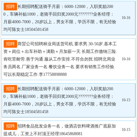
招聘
长期招聘配送骑手月薪：6000-12000，入职奖励200
0，车辆补贴1000，老骑手回归奖2000元????????业务经理：
10-16
月薪4000-7000，20岁以上，男女不限，学历不限，有无经验
均可陈女士18504581458
招聘
商贸公司招聘林业局送货司机.要求男.30-50岁.基本工
资＋岗位＋出车补助＋满勤＋月加薪一天.长期工作缴纳三险.
肯吃苦耐劳.善于沟通.服从工作安排.不符合勿扰.招聘北局业
10-16
务员两名.厂家业务一名.餐饮业务一名.要求有销售工作经验.
可以长期稳定工作.李17758898888
招聘
长期招聘配送骑手月薪：6000-12000，入职奖励200
0，车辆补贴1000，老骑手回归奖2000元????????业务经理：
10-15
月薪4000-7000，20岁以上，男女不限，学历不限，有无经验
均可陈女士18504581458
招聘
招聘食品批发业务一名，做酒店饮料啤酒推广底薪加
10-15
提成儿，工资上不封顶王经理18645868081