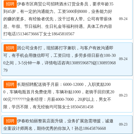
招聘
伊春市区商贸公司招聘酒水订货业务员，要求年龄35
到45岁，有一定的沟通能力。工资5000到8000，业务能力好
的赚的更多。有经验者优先，没干过有人带。公司有带薪休
09-24
息、年假、节日福利、生日礼金等福利待遇。具体工作内容
打电话15134673666丁女士18645810567
招聘
因公司业务打，现招募打字兼职，与客户有效沟通即
可，有手机会用微信即可，工资日结，多劳多得日薪在100-30
09-24
0之间，3-5分钟一单，详情电话咨询13089596879赵130895968
79
招聘
长期招聘配送骑手月薪：6000-12000，入职奖励200
0，车辆电瓶首月免费使用，车辆补贴1000，老骑手回归奖20
09-23
00元????????业务经理：月薪4000-7000，20岁以上，男女不
限，学历不限，有无经验均可陈女士18504581458
招聘
伊春欧铂丽整装店面升级，业务扩展急需增援，诚邀
09-23
全案设计师两名，期待优秀的你加入！孙总18645876668