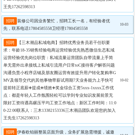
王先17262598313
招聘
装修公司因业务繁忙，招聘工长一名，有经验者优
10-03
先，联系电话17804585558卫经理17804585558
招聘
【三木潮品私域电商】招聘优秀业务员若干任职要
求：年龄18-35销售经验电商运营经验优先熟悉微信生态私域
运营经验优先岗位职责：私域流量运营团队自带流量上手简
单无需外出承接线上私域引流用户日常toC接待客户解答问题
沟通负责小程序店铺及朋友圈运营有效提升用户转化复购率G
MV及领导交代的其他事物带薪试用期7天业务能力上手快可
10-02
提前转正底薪➕提成➕绩效➕奖金综合工资5xxx-1xxxx工作优
点：都是年轻人工作氛围轻松可以学到专业知识发展前景无
限好工资待遇高碾压平均工资工作地点：新区工作时间：11:0
0-22:00联系人：三木13382153336三木潮品团队欢迎您的加入
王先生17262598313
招聘
伊春欧铂丽整装店面升级，业务扩展急需增援，诚邀