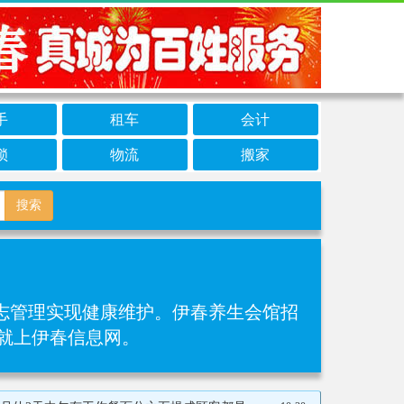
手
租车
会计
锁
物流
搬家
搜索
管理实现健康维护‌。伊春养生会馆招
作就上伊春信息网。