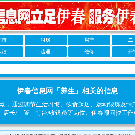
门市
租房
房产
二
保洁
疏通
维修
开
伊春信息网「养生」相关的信息
动，通过调节生活习惯、饮食起居、运动锻炼及情志
、店长/主管、前台/收银员等岗位。伊春顾问找工