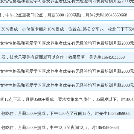
和喜爱学习喜欢养生者优先有无经验均可免费培训月薪2000元月休2天中午有工作餐百分之五提成
2点至夜间12点，月薪3300+200满勤，月休2天时18645869668
％提成，办储值卡额外10％提成，位置在1路公交车八一校北门下车5米远岳小
和喜爱学习喜欢养生者优先有无经验均可免费培训月薪2000元月休2天中午有工作餐百分之五提成
技术只要你有店面就可以合作！效果显著！吴先生16645833339
优先有无经验均可免费培训月薪2000元月休2天中午有工作餐百分之五提成顾客都是预约上门工作环境优雅联系电话1310458
习喜欢养生者优先有无经验均可免费培训月薪2000元月休2天中午有工作餐百分之五提成顾客都是预约上门工
2点下班，月薪3500➕提成，要求女形象气质佳，35周岁以下。时186458
，月薪3500+提成，下午1.30点至夜间12点。时先生18645869668
，月薪3500+提成，中午12点至夜间12点。时18645869668