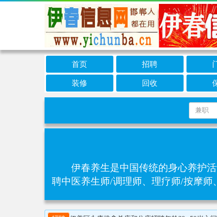
首页
招聘
装修
回收
伊春养生是中国传统的身心养护活
聘中医养生师/调理师、理疗师/按摩师