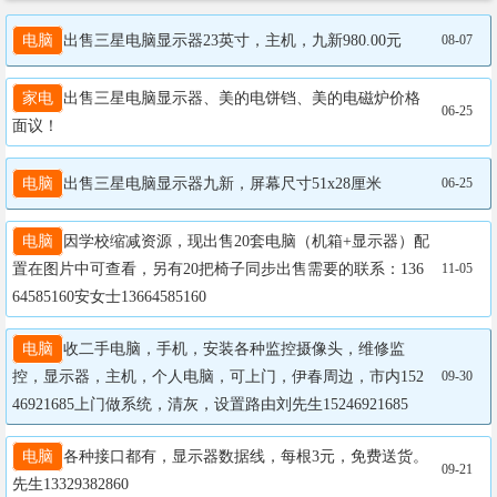
电脑
出售三星电脑显示器23英寸，主机，九新980.00元
08-07
家电
出售三星电脑显示器、美的电饼铛、美的电磁炉价格
06-25
面议！
电脑
出售三星电脑显示器九新，屏幕尺寸51x28厘米
06-25
电脑
因学校缩减资源，现出售20套电脑（机箱+显示器）配
置在图片中可查看，另有20把椅子同步出售需要的联系：136
11-05
64585160安女士13664585160
电脑
收二手电脑，手机，安装各种监控摄像头，维修监
控，显示器，主机，个人电脑，可上门，伊春周边，市内152
09-30
46921685上门做系统，清灰，设置路由刘先生15246921685
电脑
各种接口都有，显示器数据线，每根3元，免费送货。
09-21
先生13329382860