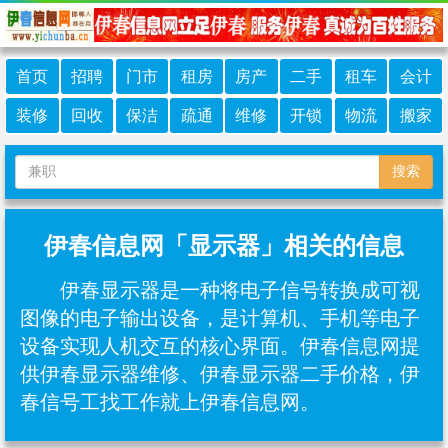
首页
招聘
门市
租房
房产
二手
租车
会计
装修
回收
保洁
疏通
维修
开锁
物流
搬家
搜索
伊春信息网「显示器」相关的信息
伊春显示器是一种将电子信号转换成可视
图像的电子输出设备，是计算机、手机等电子
设备实现人机交互的核心界面‌。伊春信息网提
供伊春显示器维修、伊春显示器二手价格，伊
春信号工找工作就上伊春信息网。