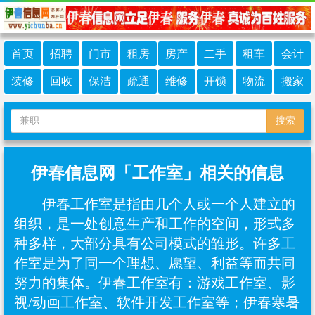
首页
招聘
门市
租房
房产
二手
租车
会计
装修
回收
保洁
疏通
维修
开锁
物流
搬家
搜索
伊春信息网「工作室」相关的信息
伊春工作室是指由几个人或一个人建立的
组织，是一处创意生产和工作的空间，形式多
种多样，大部分具有公司模式的雏形。许多工
作室是为了同一个理想、愿望、利益等而共同
努力的集体。伊春工作室有：‌游戏工作室、影
视/动画工作室、软件开发工作室等；伊春寒暑