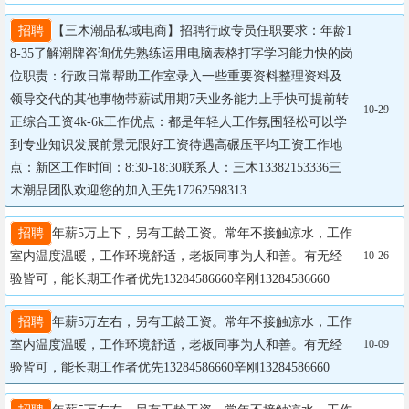
招聘
【三木潮品私域电商】招聘行政专员任职要求：年龄1
8-35了解潮牌咨询优先熟练运用电脑表格打字学习能力快的岗
位职责：行政日常帮助工作室录入一些重要资料整理资料及
领导交代的其他事物带薪试用期7天业务能力上手快可提前转
10-29
正综合工资4k-6k工作优点：都是年轻人工作氛围轻松可以学
到专业知识发展前景无限好工资待遇高碾压平均工资工作地
点：新区工作时间：8:30-18:30联系人：三木13382153336三
木潮品团队欢迎您的加入王先17262598313
招聘
年薪5万上下，另有工龄工资。常年不接触凉水，工作
室内温度温暖，工作环境舒适，老板同事为人和善。有无经
10-26
验皆可，能长期工作者优先13284586660辛刚13284586660
招聘
年薪5万左右，另有工龄工资。常年不接触凉水，工作
室内温度温暖，工作环境舒适，老板同事为人和善。有无经
10-09
验皆可，能长期工作者优先13284586660辛刚13284586660