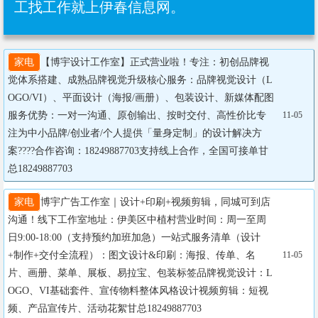
工找工作就上伊春信息网。
家电
【博宇设计工作室】正式营业啦！专注：初创品牌视
觉体系搭建、成熟品牌视觉升级核心服务：品牌视觉设计（L
OGO/VI）、平面设计（海报/画册）、包装设计、新媒体配图
服务优势：一对一沟通、原创输出、按时交付、高性价比专
11-05
注为中小品牌/创业者/个人提供「量身定制」的设计解决方
案????合作咨询：18249887703支持线上合作，全国可接单甘
总18249887703
家电
博宇广告工作室｜设计+印刷+视频剪辑，同城可到店
沟通！线下工作室地址：伊美区中植村营业时间：周一至周
日9:00-18:00（支持预约加班加急）一站式服务清单（设计
+制作+交付全流程）：图文设计&印刷：海报、传单、名
11-05
片、画册、菜单、展板、易拉宝、包装标签品牌视觉设计：L
OGO、VI基础套件、宣传物料整体风格设计视频剪辑：短视
频、产品宣传片、活动花絮甘总18249887703