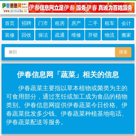
首页
招聘
门市
租房
房产
二手
租车
会计
装修
回收
保洁
疏通
维修
开锁
物流
搬家
搜索
伊春信息网「蔬菜」相关的信息
伊春蔬菜主要指以草本植物或菌类为主的
可食用部分，通过烹饪或加工成为食品的植物
类别‌。伊春信息网提供伊春蔬菜今日价格、伊
春蔬菜批发多少钱、伊春蔬菜种植基地电话、
伊春蔬菜配送等服务。