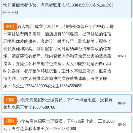
快的度假就餐体验。有意者联系衣总13384589099衣先生1303
9660900
家电
酒店简介:成立于2024年，独栋楼体落座于市中心，是
一家舒适型商务酒店。酒店拥有50间客房，提供舒适的住宿
环境和优质的服务。客房设计时尚典雅，装饰精美，配备了
现代设施和家具。酒店配有可同时容纳40台汽车停放的停车
场。酒店还设有餐厅、院内聚餐凉亭和天然无公害的蔬菜采
09-11
摘园，并提供各种当地特色关食，客人都能找到适合自己口
味的选择，餐厅整体环境优雅，室外木亭惬意清凉，服务热
情周到，为客人提供非常愉快的度假就餐体验。有意者联
系：衣先生13384589099衣先生13384589099
招聘
小食杂店急招男士理货员，下午一点至七点，没有蔬
09-04
菜和水果王女士18304589766
招聘
小食杂店急招男士理货员，下午1点到七点，工资2000
09-02
元，没有蔬菜和水果王女士15504581088