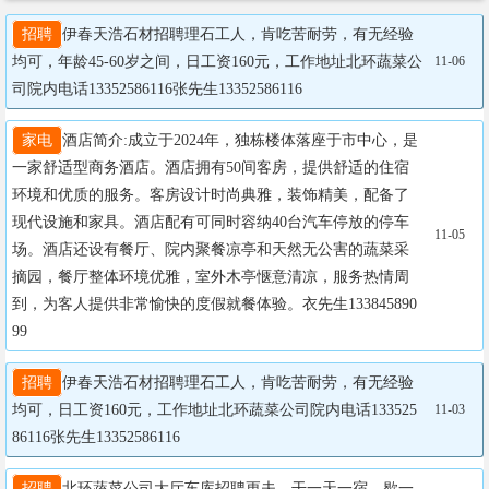
招聘
伊春天浩石材招聘理石工人，肯吃苦耐劳，有无经验
均可，年龄45-60岁之间，日工资160元，工作地址北环蔬菜公
11-06
司院内电话13352586116张先生13352586116
家电
酒店简介:成立于2024年，独栋楼体落座于市中心，是
一家舒适型商务酒店。酒店拥有50间客房，提供舒适的住宿
环境和优质的服务。客房设计时尚典雅，装饰精美，配备了
现代设施和家具。酒店配有可同时容纳40台汽车停放的停车
11-05
场。酒店还设有餐厅、院内聚餐凉亭和天然无公害的蔬菜采
摘园，餐厅整体环境优雅，室外木亭惬意清凉，服务热情周
到，为客人提供非常愉快的度假就餐体验。衣先生133845890
99
招聘
伊春天浩石材招聘理石工人，肯吃苦耐劳，有无经验
均可，日工资160元，工作地址北环蔬菜公司院内电话133525
11-03
86116张先生13352586116
招聘
北环蔬菜公司大厅车库招聘更夫。干一天一宿，歇一