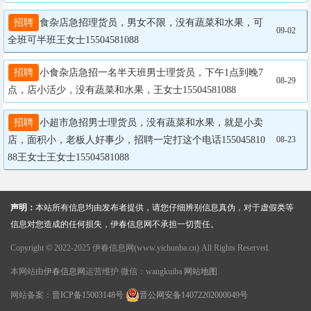
招聘
食杂店急招理货员，男女不限，没有蔬菜和水果，可
09-02
全班可半班王女士15504581088
招聘
小食杂店急招一名半天班男士理货员，下午1点到晚7
08-29
点，店小活少，没有蔬菜和水果，王女士15504581088
招聘
小超市急招男士理货员，没有蔬菜和水果，就是小卖
店，面积小，老板人好事少，招聘一定打这个电话155045810
08-23
88王女士王女士15504581088
声明：
本站所有信息均由发布者提供，请您仔细辨别信息真伪，对于虚假类等
信息对您造成的任何损失，伊春信息网不承担一切责任。
Copyright © 2022-2025 伊春信息网(www.yichunba.cn) All Rights Reserved.
本网站由
伊春信息网
运营维护 微信：wangkuiba
网站地图
网站备案：
晋ICP备15003148号
晋公网安备14072202000049号