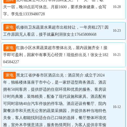
天一宿，晚10点后可休息。月薪1600，要求身体健康，会写
10-28
字。李先生13339480728
家电
机修街卫东蔬菜水果超市出租转让，一年房租2万7.因
10-23
工作原因无人看店，接手就赢利润张女士17645808668
家电
红旗小区水果蔬菜超市整体出兑，屋内设施齐全！接
手即可盈利，因家中有事无心经营！现低价出兑！张女士182
10-21
04584227
家电
黑龙江省伊春市区酒店出兑：酒店简介:成立于2024
年，独栋楼体落座于市中心，是一家舒适型商务酒店。酒店
拥有50间客房，提供舒适的住宿环境和优质的服务。客房设
计时尚典雅，装饰精美，配备了现代设施和家具。酒店配有
可同时容纳40台汽车停放的停车场。酒店还设有餐厅、院内
10-12
聚餐凉亭和天然无公害的蔬菜采摘园，并提供各种当地特色
关食，客人都能找到适合自己口味的选择，餐厅整体环境优
雅，室外木亭惬意清凉，服务热情周到，为客人提供非常愉