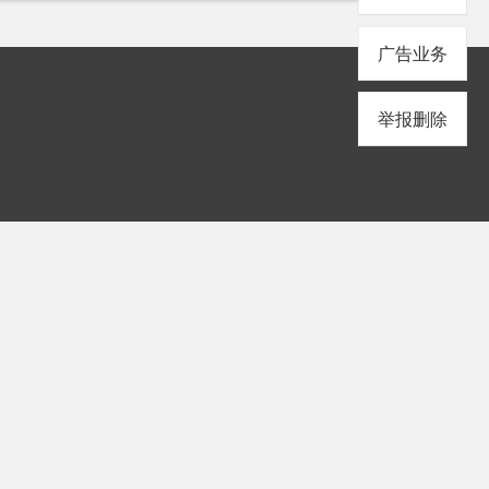
广告业务
举报删除