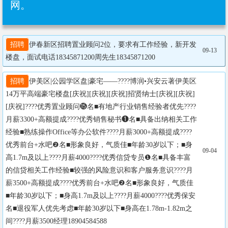
网。
招聘
伊春新区招聘置业顾问2位，要求有工作经验，新开发
09-13
楼盘，面试电话18345871200周先生18345871200
招聘
伊美区|公园学区盘|豪宅——????博润•兴安云著伊美区
14万平高端豪宅楼盘[庆祝][庆祝][庆祝]招贤纳士[庆祝][庆祝]
[庆祝]????优秀置业顾问⓯名■有地产行业销售经验者优先????
月薪3300+高额提成????优秀销售秘书❶名■具备出纳相关工作
经验■熟练操作Office等办公软件????月薪3000+高额提成????
优秀前台+水吧❷名■形象良好，气质佳■年龄30岁以下；■身
09-04
高1.7m及以上????月薪4000????优秀信贷专员❶名■具备丰富
的信贷相关工作经验■较强的风险意识和客户服务意识????月
薪3500+高额提成????优秀前台+水吧❷名■形象良好，气质佳
■年龄30岁以下；■身高1.7m及以上????月薪4000????优秀保安
名■退役军人优先考虑■年龄30岁以下■身高在1.78m-1.82m之
间????月薪3500经理18904584588