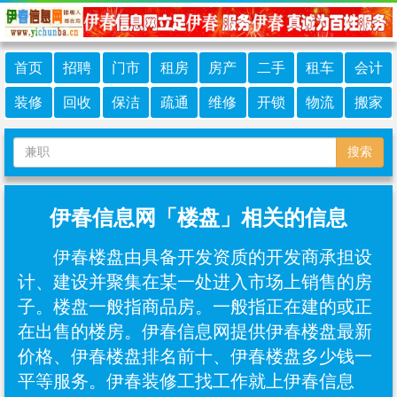
首页
招聘
门市
租房
房产
二手
租车
会计
装修
回收
保洁
疏通
维修
开锁
物流
搬家
搜索
伊春信息网「楼盘」相关的信息
伊春楼盘由具备开发资质的开发商承担设
计、建设并聚集在某一处进入市场上销售的房
子。楼盘一般指商品房。一般指正在建的或正
在出售的楼房。伊春信息网提供伊春楼盘最新
价格、伊春楼盘排名前十、伊春楼盘多少钱一
平等服务。伊春装修工找工作就上伊春信息