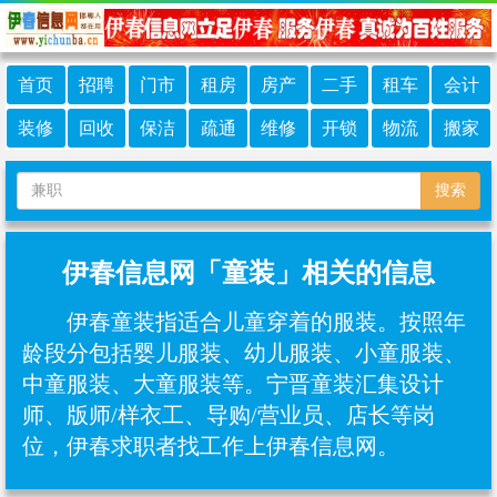
首页
招聘
门市
租房
房产
二手
租车
会计
装修
回收
保洁
疏通
维修
开锁
物流
搬家
搜索
伊春信息网「童装」相关的信息
伊春童装指适合儿童穿着的服装。按照年
龄段分包括婴儿服装、幼儿服装、小童服装、
中童服装、大童服装等。宁晋童装汇集设计
师、版师/样衣工、导购/营业员、店长等岗
位，伊春求职者找工作上伊春信息网。