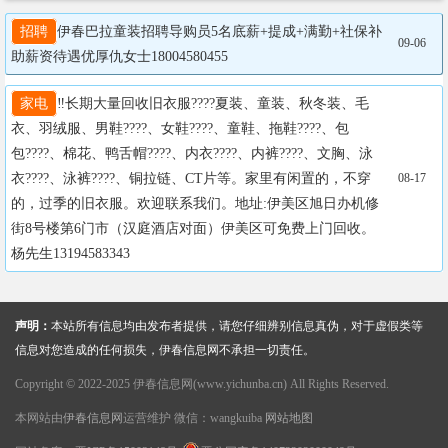
招聘
伊春巴拉童装招聘导购员5名底薪+提成+满勤+社保补
09-06
助薪资待遇优厚仇女士18004580455
家电
‼️长期大量回收旧衣服????夏装、童装、秋冬装、毛
衣、羽绒服、男鞋????、女鞋????、童鞋、拖鞋????、包
包????、棉花、鸭舌帽????、内衣????、内裤????、文胸、泳
衣????、泳裤????、铜拉链、CT片等。家里有闲置的，不穿
08-17
的，过季的旧衣服。欢迎联系我们。地址:伊美区旭日办机修
街8号楼第6门市（汉庭酒店对面）伊美区可免费上门回收。
杨先生13194583343
声明：
本站所有信息均由发布者提供，请您仔细辨别信息真伪，对于虚假类等
信息对您造成的任何损失，伊春信息网不承担一切责任。
Copyright © 2022-2025 伊春信息网(www.yichunba.cn) All Rights Reserved.
本网站由
伊春信息网
运营维护 微信：wangkuiba
网站地图