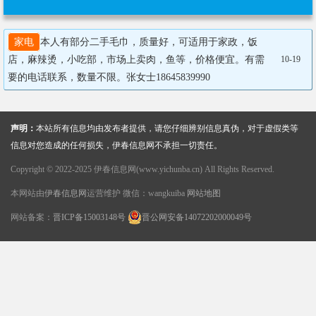
家电
本人有部分二手毛巾，质量好，可适用于家政，饭
店，麻辣烫，小吃部，市场上卖肉，鱼等，价格便宜。有需
10-19
要的电话联系，数量不限。张女士18645839990
声明：
本站所有信息均由发布者提供，请您仔细辨别信息真伪，对于虚假类等
信息对您造成的任何损失，伊春信息网不承担一切责任。
Copyright © 2022-2025 伊春信息网(www.yichunba.cn) All Rights Reserved.
本网站由
伊春信息网
运营维护 微信：wangkuiba
网站地图
网站备案：
晋ICP备15003148号
晋公网安备14072202000049号