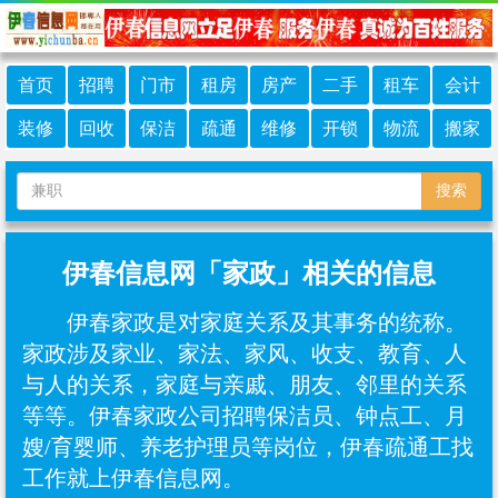
首页
招聘
门市
租房
房产
二手
租车
会计
装修
回收
保洁
疏通
维修
开锁
物流
搬家
搜索
伊春信息网「家政」相关的信息
伊春家政是对家庭关系及其事务的统称。
家政涉及家业、家法、家风、收支、教育、人
与人的关系，家庭与亲戚、朋友、邻里的关系
等等。伊春家政公司招聘保洁员、钟点工、月
嫂/育婴师、养老护理员等岗位，伊春疏通工找
工作就上伊春信息网。