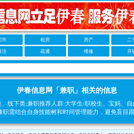
门市
租房
房产
二
保洁
疏通
维修
开
伊春信息网「兼职」相关的信息
类、线下类;兼职推荐人群:大学生/职校生、宝妈、
择兼职需结合自身技能树和时间管理能力，避免盲目