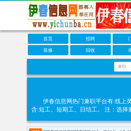
首页
招聘
装修
回收
伊春信息网热门兼职平台有:线上
含:短工、短期工、日结工。 注：选