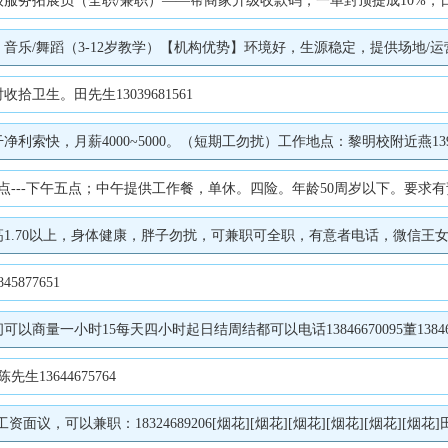
拓展员（全职/兼职）——帮商家升级收款码，一单封顶提成10%，日结！姜
构优势】环境好，生源稳定，提供场地/运营支持【合作模式】分成/兼职/项目合作【要求】少儿教学经验，能独立授课【联系
卫生。田先生13039681561
快，月薪4000~5000。（短期工勿扰）工作地点：黎明校附近燕13945
中午提供工作餐，单休。四险。年龄50周岁以下。要求有责任心，学习能力强，可以加班者。基本工资+
.70以上，身体健康，胖子勿扰，可兼职可全职，有意者电话，微信王女士152
5877651
一小时15每天四小时起日结周结都可以电话13846670095董1384667
生13644675764
以兼职：18324689206[烟花][烟花][烟花][烟花][烟花][烟花]田女士