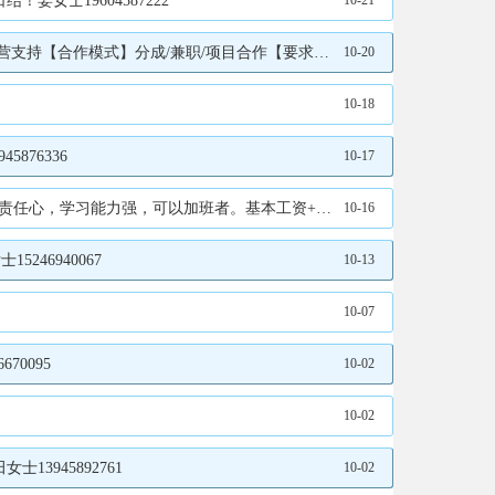
女士19604587222
10-21
】园长16645382345（备注合作方向）付老师16645382345
10-20
10-18
876336
10-17
提成。长期工，长期工。短期工不要！张经理18714762166
10-16
46940067
10-13
10-07
0095
10-02
10-02
13945892761
10-02