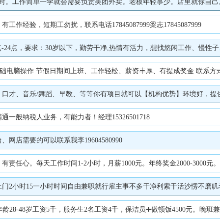
责美团外卖。老板年轻事少。店里就你自己。下班锁门。都是半成品，按外卖单子做好就行。我家60岁老太太都能干。要长工
验，短期工勿扰，联系电话17845087999梁志17845087999
24点，要求：30岁以下，勤劳干净,热情有活力，想找悠闲工作、慢性子、懒散
间上班、工作轻松、薪资丰厚、有提成奖金 联系方式：13846648173电话微信同步 地址：卓越.万
有项目就可以【机构优势】环境好，提供场地/运营支持【合作模式】分成/兼职/项目合作【要求】少儿教学经验，能独立
般纳税人业务，有能力者！经理15326501718
店需要的可以联系我李19604580990
间1-2小时，月薪1000元。年终奖金2000-3000元。工作地点新区南越橘小区，家住就近最，
2小时15一小时时间自由兼职就行雇主事不多干净利索干活沙愣不磨叽李女士1
5千，服务生2名工资4千，保洁员➕做顿饭4500元。晚班兼职钟点工20元一小时，联系电话13349