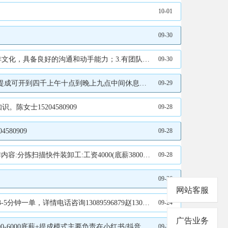
10-01
09-30
0元/月，中午供饭，月休三天，转正后缴纳社会养老保险。工作地点:伊春河西拾光书店应聘电话:15245877777孙先生15245877777
09-30
点到晚上九点中间休息一小时董13846670095
09-29
士15204580909
09-28
80909
09-28
求:无重大疾病脑梗心梗心脏病等工作地点:汇源展厅对面。联系电话:13766789712王经理15304580178
09-28
09-26
网站客服
话咨询13089596879赵13089596879
09-24
广告业务
没有经验小白都可以,可以培训后上岗,但是要求做事细心且认真.金女士13945878558
09-23