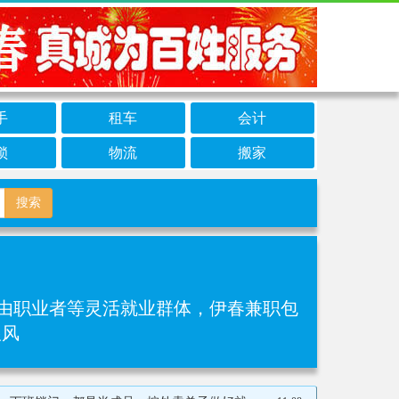
手
租车
会计
锁
物流
搬家
搜索
自由职业者等灵活就业群体，伊春兼职包
跟风