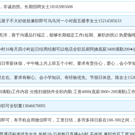
勿扰。长期招聘女士18182885606
子不大好收拾兼职即可乌马河一小对面五楼李女士15214585633
力；3.有团队合作意识和责任感，有1年咖啡行业或连锁品牌茶饮店工作经验者优先；4.无经验者可岗前培训，帮助考取咖啡师资格证；5.工作时间:早8:00-晚17:30,早10:30-晚20:00二、薪资福利待遇3000-450
四小时起日结周结都可以电话全职后厨阿姨底薪3400满勤200➕提成可开到四千上午十
带薪休假，中午晚上共上班五个小时。要求有责任心，爱心，会小学知识。陈女
右。要求有耐心。会小学知识。有经验优先。节假日休息。陈女士152045
(底薪3800+200满勤)工作内容:分拣扫描快件装卸工:工资4000(底薪3800+200满勤)工作内容:装卸快件林业局司机:B证司机工资5000(底薪4800+200满勤)要
职董13846670095
机会用微信即可，工资日结，多劳多得日薪在100-300之间，3-5分钟一单，详情电
时,不坐班,兼职也可工资3000-6000底薪+提成模式主要负责在小红书/抖音进行珠宝展示、讲解,目前账号小红书粉丝2.1万,有成熟粉丝基础,