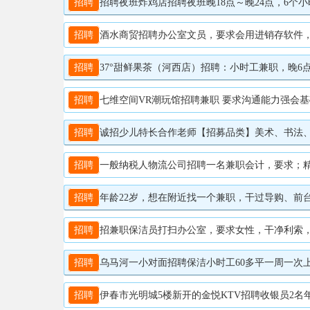
招聘
招聘夜班炸鸡店招聘夜班晚18点～晚24点，6个小时。工作简单一学就会需要负
招聘
酒水商贸招聘办公室文员，要求会用进销存软件，有工作经
招聘
37°甜鲜果茶（河西店）招聘：小时工兼职，晚6点-
招聘
七维空间VR潮玩馆招聘兼职 要求沟通能力强会基础电脑操作 节假日期
招聘
诚招少儿特长合作老师【招募品类】美术、书法、口才、音乐/舞蹈、早教、等等你
招聘
一般纳税人物流公司招聘一名兼职会计，要求；精通一
招聘
年龄22岁，想在附近找一个兼职，干过导购、前台、网
招聘
招兼职保洁员打扫办公室，要求女性，干净利索，有责任心。每天工作时
招聘
乌马河一小对面招聘保洁小时工60多平一周一次上门
招聘
伊春市光明城5楼新开的金悦KTV招聘收银员2名年龄28-48岁工资