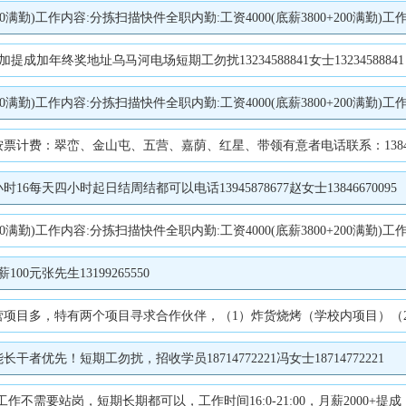
(底薪3800+200满勤)工作内容:分拣扫描快件装卸工:工资4000(底薪3800+200满勤)工作内容:装卸快件林业局司机:B证司机工资5000(底薪4800+200满勤)要
加年终奖地址乌马河电场短期工勿扰13234588841女士13234588841
(底薪3800+200满勤)工作内容:分拣扫描快件装卸工:工资4000(底薪3800+200满勤)工作内容:装卸快件林业局司机:B证司机工资5000(底薪4800+200满勤)要
：翠峦、金山屯、五营、嘉荫、红星、带领有意者电话联系：1384582122
天四小时起日结周结都可以电话13945878677赵女士13846670095
(底薪3800+200满勤)工作内容:分拣扫描快件装卸工:工资4000(底薪3800+200满勤)工作内容:装卸快件林业局司机:B证司机工资5000(底薪4800+200满勤)要
元张先生13199265550
目）（2）品牌面条烤包子。可实地考察。有意者请联系17678585959地址伊春某校食堂招聘以下人员: 1煮面饺子工1名 2果切人员2名 3送货员1名 4学生
先！短期工勿扰，招收学员18714772221冯女士18714772221
要站岗，短期长期都可以，工作时间16:0-21:00，月薪2000+提成，老板人好，工