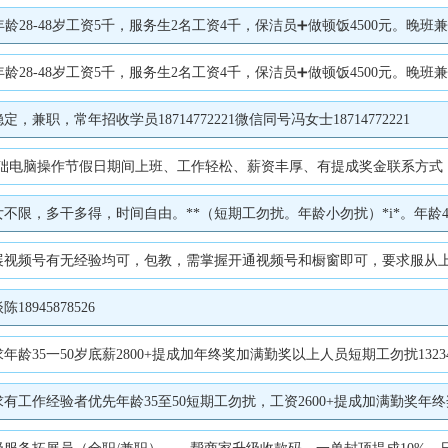
资5千，服务生2名工资4千，保洁员➕做顿饭4500元。晚班兼职钟点工20元一小时，咨询时间上午9
资5千，服务生2名工资4千，保洁员➕做顿饭4500元。晚班兼职钟点工20元一小时，咨询时间上午9
，常年招收学员18714772221微信同号冯女士18714772221
上班、工作轻松、薪资丰厚、有提成奖金联系方式：13846648173电话微信同步地址：卓越.万
干多得，时间自由。**（短期工勿扰。年龄小勿扰）*i*。年龄45-60岁。干活踏
握开通视频号和橱窗即可，要求服从上级安排可线上，可兼职，可居家，底薪3000，提成30-50一单，提成可日结联系
945878526
一50岁底薪2800+提成加年终奖加满勤奖以上人员短期工勿扰1323458884
验者优先年龄35至50短期工勿扰，工资2600+提成加满勤奖年终奖132345