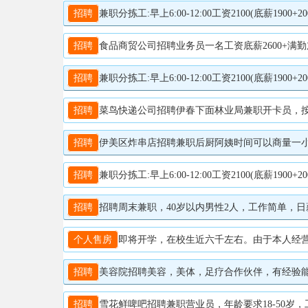
招聘
兼职分拣工:早上6:00-12:00工资2100(底薪1900+200满勤)工作内容:分拣扫描快件全职内勤:工资4000
招聘
食品商贸公司招聘业务员一名工资底薪2600+满勤加提成
招聘
兼职分拣工:早上6:00-12:00工资2100(底薪1900+200满勤)工作内容:分拣扫描快件全职内勤:工资4000
招聘
菜鸟快递公司招聘伊春下面林业局兼职开卡员，按票计费
招聘
伊美区炸串店招聘兼职后厨阿姨时间可以商量一小时16每
招聘
兼职分拣工:早上6:00-12:00工资2100(底薪1900+200满勤)工作内容:分拣扫描快件全职内勤:工资4000
招聘
招聘周末兼职，40岁以内男性2人，工作简单，日薪100
个人售房
即将开学，在校生近六千左右。由于本人经营项目多，特有两个项目寻求合作伙伴，（1）炸货烧烤（学校内项
招聘
美容院招聘美容，美体，足疗合作伙伴，有经验能长干者优
招聘
雪花鲜啤吧招聘兼职营业员，年龄要求18-50岁，工作不需