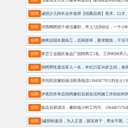
招聘
【微信支付官方服务商直招】微信收款码功能升级服务
招聘
诚招少儿特长合作老师【招募品类】美术、口才、音乐/舞蹈（3-12岁教学）【机
招聘
河西网吧招个保洁兼职，早上7点到8点，一个小时收拾
招聘
烧烤店招长期杂工，后厨抓串，要求勤快，干活干净利索
招聘
翠峦工业园区食品厂招聘男工1名。工作时间早八点---下午五点；
招聘
招聘男性退伍军人一名，年纪25至30岁之间，身高1
招聘
寻找民宿兼职保洁联系电话13845877651刘女士1384
招聘
伊美区炸串店招聘兼职后厨杂活阿姨工作轻松时间可以商量
招聘
饭店后厨清洁，兼职或小时工均可。13644675764陈先
招聘
]诚招快递员，为人正直，踏实肯干，男女不限。工资面议，可