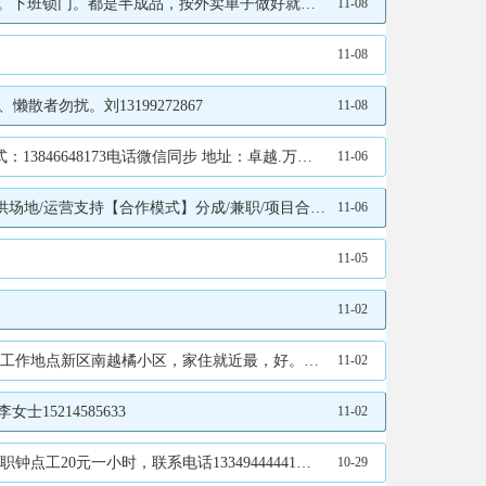
不要假期工或者短工。18745819000王王王18745819000
11-08
11-08
者勿扰。刘13199272867
11-08
象城三楼电梯右手七维空间VR潮玩馆赵女士13846648173
11-06
授课【联系】园长16645382345备注合作付16645382345
11-06
11-05
11-02
好。联系电话：18645886767王总18645886767
11-02
5214585633
11-02
444441咨询时间中午12点-晚7点谭13804856704
10-29