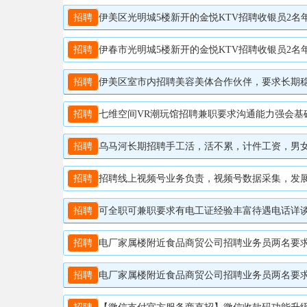
招聘
伊美区光明城5楼新开的金悦KTV招聘收银员2名年龄28-48岁工
招聘
伊春市光明城5楼新开的金悦KTV招聘收银员2名年龄28-48岁工
招聘
伊美区室市内招聘美容美体合作伙伴，要求长期稳定，兼职
招聘
七维空间VR潮玩馆招聘兼职要求沟通能力强会基础电脑操作节假日期间
招聘
乌马河长期招聘手工活，活不累，计件工资，男女不限，多
招聘
招聘线上视频号业务负责，视频号数据采集，发展视频号有无经验均可，包教，需掌
招聘
可全职可兼职要求有电工证经验丰富待遇电话详谈陈18
招聘
电厂家属楼附近食品商贸公司招聘业务员两名要求年龄35
招聘
电厂家属楼附近食品商贸公司招聘业务员两名要求有工作经