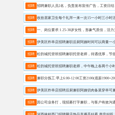
招聘
招聘兼职人员2名，负责发布宣传广告，工资日结，非诚
招聘
收拾居家卫生每个礼拜一来一次15一小时三小时活屋
招聘
一、岗位要求:1.25-38岁女性，形象气质佳，活力充沛，善于沟通品行端正，能够长期稳定工作(短期、兼职勿扰)2.热爱咖啡文化，具备良好的沟通和动手能
招聘
伊美区炸串店招聘兼职后厨阿姨时间可以商量一小时16每天
招聘
松韵城托管班招聘兼职托管老师，待遇优厚，节假日
招聘
松韵城托管班招聘兼职老师，中午晚上各两个小时左
招聘
兼职分拣工:早上6:00-12:00工资2100(底薪1900+200满勤)工作内容:分拣扫描快件全职内勤:工资4000
招聘
伊美区炸串店招聘后厨兼职阿姨切肉备菜穿串可兼职可全
招聘
因公司业务打，现招募打字兼职，与客户有效沟通即可，有手
招聘
河西林校西门招聘网店饰品直播手好看,声音好听,普通话标准优先女生,年龄18-35岁每日直播4小