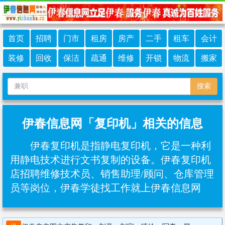
首页
招聘
门市
租房
房产
二手
租车
会计
装修
回收
保洁
疏通
维修
开锁
物流
搬家
搜索
伊春信息网「复印机」相关的信息
伊春复印机是指静电复印机，它是一种利
用静电技术进行文书复制的设备。伊春复印机
店招聘维修技术员、销售助理/顾问、仓库管理
员等岗位，伊春学徒找工作就上伊春信息网