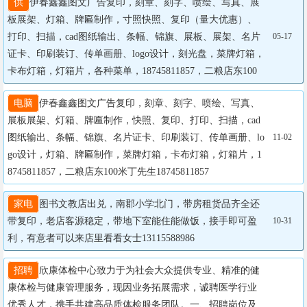
供
伊春鑫鑫图文广告复印，刻章、刻字、喷绘、写真、展
板展架、灯箱、牌匾制作，寸照快照、复印（量大优惠）、
打印、扫描，cad图纸输出、条幅、锦旗、展板、展架、名片
05-17
证卡、印刷装订、传单画册、logo设计，刻光盘，菜牌灯箱，
卡布灯箱，灯箱片，各种菜单，18745811857，二粮店东100
电脑
伊春鑫鑫图文广告复印，刻章、刻字、喷绘、写真、
展板展架、灯箱、牌匾制作，快照、复印、打印、扫描，cad
图纸输出、条幅、锦旗、名片证卡、印刷装订、传单画册、lo
11-02
go设计，灯箱、牌匾制作，菜牌灯箱，卡布灯箱，灯箱片，1
8745811857，二粮店东100米丁先生18745811857
家电
图书文教店出兑，南郡小学北门，带房租货品齐全还
带复印，老店客源稳定，带地下室能住能做饭，接手即可盈
10-31
利，有意者可以来店里看看女士13115588986
招聘
欣康体检中心致力于为社会大众提供专业、精准的健
康体检与健康管理服务，现因业务拓展需求，诚聘医学行业
优秀人才，携手共建高品质体检服务团队。一、招聘岗位及