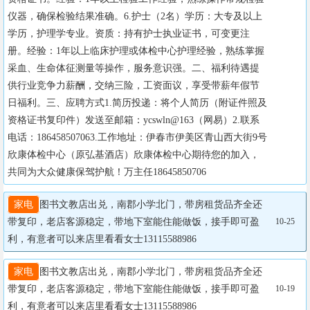
仪器，确保检验结果准确。6.护士（2名）学历：大专及以上
学历，护理学专业。资质：持有护士执业证书，可变更注
册。经验：1年以上临床护理或体检中心护理经验，熟练掌握
采血、生命体征测量等操作，服务意识强。二、福利待遇提
供行业竞争力薪酬，交纳三险，工资面议，享受带薪年假节
日福利。三、应聘方式1.简历投递：将个人简历（附证件照及
资格证书复印件）发送至邮箱：ycswln@163（网易）2.联系
电话：186458507063.工作地址：伊春市伊美区青山西大街9号
欣康体检中心（原弘基酒店）欣康体检中心期待您的加入，
共同为大众健康保驾护航！万主任18645850706
家电
图书文教店出兑，南郡小学北门，带房租货品齐全还
带复印，老店客源稳定，带地下室能住能做饭，接手即可盈
10-25
利，有意者可以来店里看看女士13115588986
家电
图书文教店出兑，南郡小学北门，带房租货品齐全还
带复印，老店客源稳定，带地下室能住能做饭，接手即可盈
10-19
利，有意者可以来店里看看女士13115588986