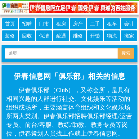
首页
招聘
门市
租房
房产
二手
租车
会计
装修
回收
保洁
疏通
维修
开锁
物流
搬家
搜索
伊春信息网「俱乐部」相关的信息
伊春俱乐部（Club），又称会所，是具有
相同兴趣的人群进行社交、文化娱乐等活动的
组织或场所，主要涵盖体育组织和文化娱乐场
所两大类别。伊春俱乐部招聘俱乐部经理/运营
专员、前台/客服、教练/助教、‌教务专员等岗
位，伊春策划人员找工作就上伊春信息网。