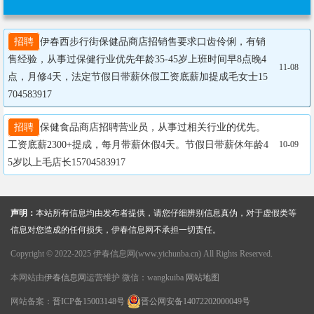
招聘
伊春西步行街保健品商店招销售要求口齿伶俐，有销
售经验，从事过保健行业优先年龄35-45岁上班时间早8点晚4
11-08
点，月修4天，法定节假日带薪休假工资底薪加提成毛女士15
704583917
招聘
保健食品商店招聘营业员，从事过相关行业的优先。
工资底薪2300+提成，每月带薪休假4天。节假日带薪休年龄4
10-09
5岁以上毛店长15704583917
声明：
本站所有信息均由发布者提供，请您仔细辨别信息真伪，对于虚假类等
信息对您造成的任何损失，伊春信息网不承担一切责任。
Copyright © 2022-2025 伊春信息网(www.yichunba.cn) All Rights Reserved.
本网站由
伊春信息网
运营维护 微信：wangkuiba
网站地图
网站备案：
晋ICP备15003148号
晋公网安备14072202000049号