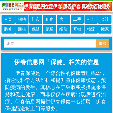
首页
招聘
门市
租房
房产
二手
租车
会计
装修
回收
保洁
疏通
维修
开锁
物流
搬家
搜索
伊春信息网「保健」相关的信息
伊春保健是一个综合性的健康管理概念，
指通过科学方法维护和提升身体健康状态，预
防疾病的发生‌。其核心在于采取积极措施来保
持和促进健康，而非仅仅在疾病出现后进行治
疗。伊春信息网提供伊春保健中心招聘、伊春
保健品送货上门等服务。