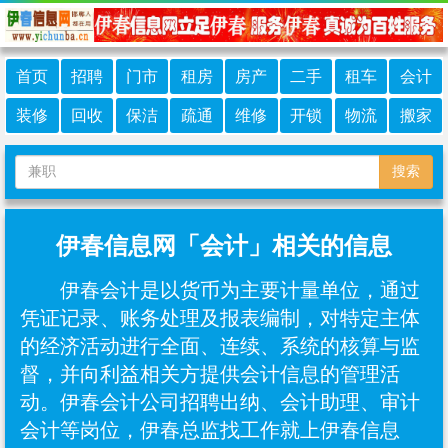
首页
招聘
门市
租房
房产
二手
租车
会计
装修
回收
保洁
疏通
维修
开锁
物流
搬家
搜索
伊春信息网「会计」相关的信息
伊春会计是以货币为主要计量单位，通过
凭证记录、账务处理及报表编制，对特定主体
的经济活动进行全面、连续、系统的核算与监
督，并向利益相关方提供会计信息的管理活
动。伊春会计公司招聘出纳、‌会计助理、审计
会计等岗位，伊春总监找工作就上伊春信息