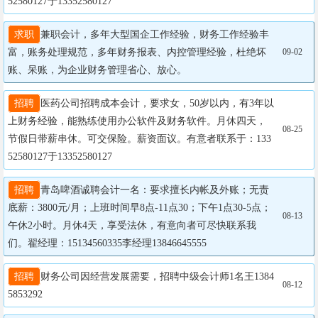
52580127于13352580127
求职
兼职会计，多年大型国企工作经验，财务工作经验丰
富，账务处理规范，多年财务报表、内控管理经验，杜绝坏
09-02
账、呆账，为企业财务管理省心、放心。
招聘
医药公司招聘成本会计，要求女，50岁以内，有3年以
上财务经验，能熟练使用办公软件及财务软件。月休四天，
08-25
节假日带薪串休。可交保险。薪资面议。有意者联系于：133
52580127于13352580127
招聘
青岛啤酒诚聘会计一名：要求擅长内帐及外账；无责
底薪：3800元/月；上班时间早8点-11点30；下午1点30-5点；
08-13
午休2小时。月休4天，享受法休，有意向者可尽快联系我
们。翟经理：15134560335李经理13846645555
招聘
财务公司因经营发展需要，招聘中级会计师1名王1384
08-12
5853292