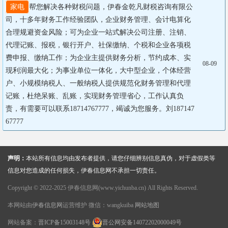
家电
帮您解决各种财税问题，伊春金乾凡财税咨询有限公
司，十多年财务工作经验团队，企业财务管理、会计电算化
合理规避资金风险；可为企业一站式解决公司注册、注销、
代理记账、报税，银行开户、社保缴纳、个税和企业各项税
费申报、缴纳工作；为企业主提供财务分析，节约成本、实
08-09
现利润最大化；为事业单位一体化，大中型企业，个体经营
户、小规模纳税人、一般纳税人提供规范化财务管理和代理
记账，杜绝呆账、乱账，实现财务管理省心，工作认真负
责，有需要可以联系18714767777，竭诚为您服务。刘187147
67777
声明：
本站所有信息均由发布者提供，请您仔细辨别信息真伪，对于虚假类等
信息对您造成的任何损失，伊春信息网不承担一切责任。
Copyright © 2022-2025 伊春信息网(www.yichunba.cn) All Rights Reserved.
本网站由
伊春信息网
运营维护 微信：wangkuiba
网站地图
网站备案：
晋ICP备15003148号
晋公网安备14072202000049号