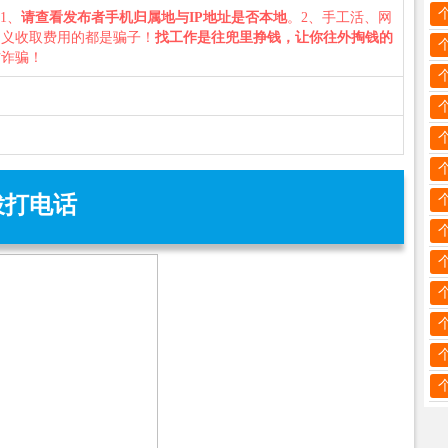
：1、
请查看发布者手机归属地与IP地址是否本地
。2、手工活、网
名义收取费用的都是骗子！
找工作是往兜里挣钱，让你往外掏钱的
防诈骗！
拨打电话