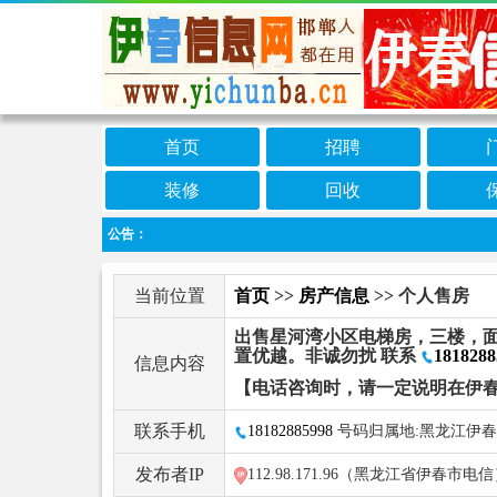
首页
招聘
装修
回收
公告：
当前位置
首页
>>
房产信息
>> 个人售房
出售星河湾小区电梯房，三楼，面
置优越。非诚勿扰 联系
1818288
信息内容
【电话咨询时，请一定说明在伊
联系手机
18182885998
号码归属地:黑龙江伊春
发布者IP
112.98.171.96（黑龙江省伊春市电