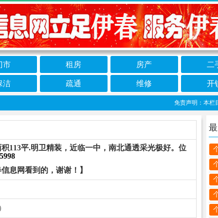
门市
租房
房产
二
保洁
疏通
维修
开
免责声明：本栏目信
最
积113平.明卫精装，近临一中，南北通透采光极好。位
5998
春信息网看到的，谢谢！】
信）