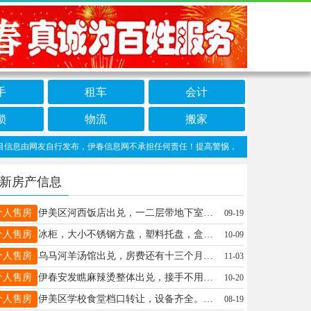
手
租车
会计
锁
物流
搬家
息由网友自行发布，伊春信息网不承担任何责任！提高警惕，谨防诈骗！做推广、做信息置
新房产信息
个人售房
伊美区河西饭店出兑，一二层带地下室，饭店烧烤都行，现成装修，接手盈利，电话13199267857郭先生13199267857
09-19
个人售房
冰柜，大小不锈钢方盘，塑料托盘，盒饭不锈钢餐盘，高压锅，商用饼铛，不锈钢桶，大保温桶，烤肠机等陈先生18645836898
10-09
个人售房
乌马河羊汤馆出兑，房费还有十三个月。有意向电话联系18324699052徐女士18324699052
11-03
个人售房
伊春安发瞧麻辣烫整体出兑，接手不用添一分钱，直接就干，6年老店，回头客巨多，外卖，堂食，都很不错，带三个月房租，接手稳赚不赔，在伊春当地有一定知名度，电话17504585551黄先生17504585551
10-20
个人售房
伊美区学校食堂档口转让，设备齐全。联系电话13351384331汪先生17645801311
08-19