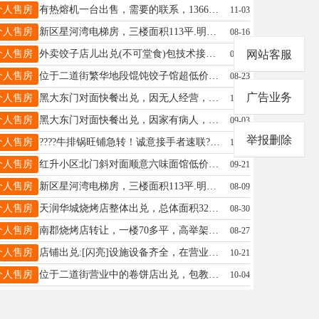
个人售房
有热熔机一台出售，需要的联系，13664583939。贾先生13664583939
11-03
个人售房
新区星河湾电梯房，三楼面积113平.明卫精装，近临一中，南北通透采光极好。位置优越。出售。非诚勿扰 联系 18182885998
08-16
个人售房
外卖饺子店儿出兑(不可堂食)包技术接受营业出兑含十三个月房租共2.5w商住都可以屋内精装崔女士15776067018
网站客服
08-20
个人售房
位于二道街繁华地段馄饨饺子馆超低价出兑，年租金2万五，室内40平米，适合各种经营，室内设备齐全，3台冰箱，新装空调，剩余3个月租金，价格面议.联系只打这个电话14745796272潘兵15145838831
08-23
广告业务
个人售房
黑大东门对面快餐出兑，因无人经营，设备齐全位置好客源稳定可实地考察，有校园群可送！80平饭口勿扰！13845845058高13845845058
10-21
个人售房
黑大东门对面快餐出兑，因家有病人，无力经营，带一年房租，设备齐全，客源稳定，位置好，门口可摆拍档。有订餐群13万出兑非诚勿扰13845845058高13845845058
09-03
举报删除
个人售房
????牛排锅旺铺急转！诚意接手者速联????转让期间正常营业????位置：南苑小区C座，维客道口往西一百米，自带客源基础！????优质配置：店内面积[70多㎡]，桌椅、后厨设备（含专业牛排烹饪器具、冰柜等）一应俱全，接手即可营业，省去装修采购成本！????经营无忧：成熟运营模式，牛排锅配方独特，回头客众多，经营数据亮眼！⏰转让原因：因个人发展规划调整，忍痛割爱，低价急转！⚠️特别说明：仅接待诚意转让客户，打听价、闲聊者勿扰！具体转让费用面议，欢迎实地考察！????联系电话：18845851209微信同号错过再无！抓住商机，开启你的财富之路！罗女士18845851209
10-20
个人售房
红升小区北门斜对面顺意六味面馆低价转让13796516191王女士13796516191
09-21
个人售房
新区星河湾电梯房，三楼面积113平.明卫精装，近临一中，南北通透采光极好。位置优越。出售。非诚勿扰 联系 18182885998
08-09
个人售房
天润华城烧烤店整体出兑，总体面积323平方，地下室180平方，9年老店，客源稳定。非诚勿扰！有意者诚谈盼盼13349388833
08-30
个人售房
南郡烧烤店转让，一楼70多平，高举架带小二楼，地下室和一楼面积一样，房租到11月底，4年前的装修，风格现代，实木桌椅，厨房排烟系统好用，烧烤店13089623776
08-27
个人售房
店铺出兑:[闪亮]设施设备齐全，在营业中的麻辣烫店（重点*客源稳定且每月盈利稳定*）位置:黑龙江省伊春市伊春中医院附近沿街门市（带负一楼），负一楼可做厨房及住人，楼上就是居民区店主因家里老人和孩子原因，今年年底需回老家，现忍痛转让有意者联系张先生:18324651282张先生18945875918
10-21
个人售房
位于二道街营业中的卷饼店出兑，包教技术，线上线下客源稳定，一个人就可以干，接手即可营业，电话:18645848867女士18645848867
10-04