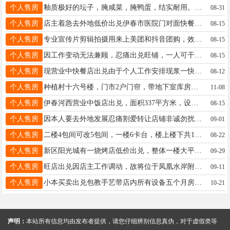
个人售房
釉质极好的坛子，腌咸菜，腌鸭蛋，结实耐用。先生13329382860
08-31
个人售房
店主着急去外地低价出兑伊春市医院门对面快餐，位置好，全屋三相电。带早餐。盒饭。炒菜。全套设备干啥都够用一.二楼带地下室，也可空兑。价格低赶上就合适所有东西都带着还五个月房租位置好接手就赚钱电话13894171165非诚勿扰梁15804582431
08-15
个人售房
专业宣传片剪辑拍摄用来上美团和抖音团购，效果都是很好的价格实惠想要的联系我吧刘雨鑫18104581382
08-15
个人售房
因工作变动无法兼顾，忍痛出兑旺铺，一人可干，轻松不累，地址在新区，适合本地有工作、陪读家长等人群。有兴趣电联13846661113祁13846661113
08-15
个人售房
现营业中快餐店出兑由于个人工作安排现浆一快餐店整体出兑屋里所有东西都带接手不用收拾可直接营业空调冰箱展柜都带烟道也新做的价格便宜给钱就兑有意者电话联系高女士18145427737
08-12
个人售房
种植村十六号楼，门市2户门帘，带地下室库房仓库，带货带料，机器都留下，接手一份不用花，房租刚交完，到2026年十一月二十号，夜市可出，因有尽有宋先生15636413797
11-08
个人售房
伊春河西营业中饭店出兑，面积337平方米，设备齐全，高档装修，接手即可营业，有意者拨打电话13945878917. 地址：河西转盘道南饭店13945878917
08-15
个人售房
因本人要去外地发展忍痛割爱转让店铺非诚勿扰潘先生15804585075
09-01
个人售房
二楼4包间可改5包间，一楼6卡台，楼上楼下共180平，厨房在地下室，还有3个半月房租，房费7.2W一年，电话咨询问价可进店查看。17804581112烤鱼17804581112
08-22
个人售房
新区阳光城有一烧烤店低价出兑，整体一楼大平层150平，因家里原因，忍痛割舍，无暇经营，烧烤店附近商圈好，紧挨市一中，松润城，溪雨墅，消费群体好，最适合干早餐，中餐炒菜，烤肉，现在营业中烧烤店接手就能营业，设备齐全，有意者下午一点后联系，近期成交优惠，饭口勿扰，联系电话19845009099陈19845009099
09-29
个人售房
旺店出兑因店主工作调动，故将位于凤凰水岸附近旺铺整体转让，店内氛围好，有固定客源，接手即盈利，有意者请联系18645827279，非诚勿扰！金女士18645827279
09-11
个人售房
小本买卖出兑包教手艺带店内所有设备五个月房租小店成本低，位置好，养家糊口够用喜庆拌饭/诚心出兑有意者随时来店里。电话：18714775780王18714775780
10-21
声明：
本站所有信息均由发布者提供，请您仔细辨别信息真伪，对于虚假类等