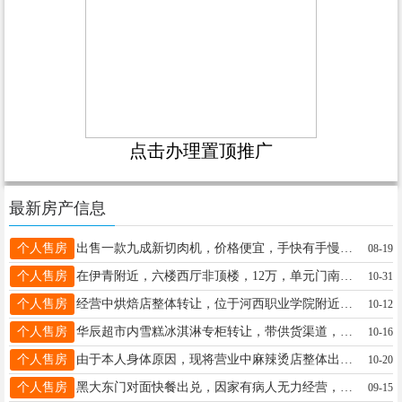
点击办理置顶推广
最新房产信息
个人售房
出售一款九成新切肉机，价格便宜，手快有手慢无，联系电话13199261918女士13199261918
08-19
个人售房
在伊青附近，六楼西厅非顶楼，12万，单元门南开，冬季无冰不滑；实际面积大约70多平，公摊面积小，可直接居住，停车方便，购物方便，非顶层且不把大山，视野好，交通便捷，近医院，南北通透。
10-31
个人售房
经营中烘焙店整体转让，位于河西职业学院附近，店铺地理位置优越，门前可停车，店内设备齐全，经营项目丰富，含扩奶茶；冷饮等，客源稳定，店铺口碑很好，接手教整套最新烘焙技术，不论你是新手或行内人员都可快速培训最专业技术及配方，保证接手即可营业，省去你加盟及装修费用，机不可失，咨询从速，营业时间非诚勿扰！李13089624455
10-12
个人售房
华辰超市内雪糕冰淇淋专柜转让，带供货渠道，客源多，接手就赚钱，因本人没有时间经营，低价转让！曲先生15714651288
10-16
个人售房
由于本人身体原因，现将营业中麻辣烫店整体出兑，客源稳定，接手即可营业，联系电话13359661314张女士13359661314
10-20
个人售房
黑大东门对面快餐出兑，因家有病人无力经营，位置好，设备齐全，客源稳定，有校园大群，可接团餐，在校六千余人！假期一直营业！带一年房租13万！适合两口子干13845845058，12点后打电话高13845845058
09-15