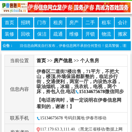
首页
招聘
门市
租房
房产
二手
租车
会计
装修
回收
保洁
疏通
维修
开锁
物流
搬家
声明：本栏目信息由网友自行发布，伊春信息网不承担任何责任！提高警惕，谨防诈骗！做
公告：
当前位置
首页
>>
房产信息
>> 个人售房
伊春区二道街7楼出售，71平方，不把大
山，楼顶.外墙保温都新整的，临近步行
街，交通便利，两室一厅，内设热水器，
吸油烟机，冰箱，洗衣机，电视，两个
信息内容
床，拎包入住.电话
15134675678
微信同步
【电话咨询时，请一定说明在伊春信息网
看到的，谢谢！】
联系手机
15134675678
号码归属地:伊春市移动
117.179.63.3,111.40.（黑龙江省移动/数据上网