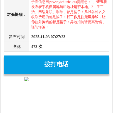
伊春信息网(www.yichunba.cn)提醒您：1、
请查看
发布者手机归属地与IP地址是否本地
。2、手工
活、网络兼职、刷单，都是骗子！凡以各种名义
防骗提醒：
收取费用的都是骗子！
找工作是往兜里挣钱，让
你往外掏钱的都是骗子
！异地招聘请提高警惕，
谨防诈骗！
发布时间
2025-11-03 07:27:23
浏览
473 次
拨打电话