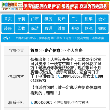
首页
招聘
门市
租房
房产
二手
租车
会计
装修
回收
保洁
疏通
维修
开锁
物流
搬家
栏目信息由网友自行发布，伊春信息网不承担任何责任！提高警惕，谨防诈骗！做推广、
公告：
当前位置
首页
>>
房产信息
>> 个人售房
低价出兑！店里设备齐全，二楼两个卧室
可以洗澡！一楼有空调！开店时候花了16
万！老板娘怀孕无法经营，现在带10个月
房租6万出兑！接手可赚钱，适合两口子
干！电话微信：
18804588675
历女士
188
信息内容
04588675
【电话咨询时，请一定说明在伊春信息网
看到的，谢谢！】
联系手机
18804588675
号码归属地:伊春市移动