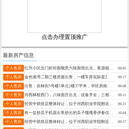
点击办理置顶推广
最新房产信息
个人售房
红升小区北门斜对面顺意六味面馆出兑，客源稳定，包教技术，接手即可盈利，面积70平带地下室。电话：13796516191王女士13796516191
09-05
个人售房
金色港湾二期三楼房屋出售，一楼车库实际是2楼半，正厅采光好，二室一厅一卫面积75.89平，价格36.5万
09-17
个人售房
出售：农林街5号楼1单元2楼37平米，学区房南郡小学 六中、精装修家电齐全 拎包入住，电话15245886664
09-08
个人售房
河西林校西门，八味面庄出兑，设备齐全，三相电，接手营业，附近小市场，黑大，便宜转让李先生18945888870
09-11
个人售房
经营中烘焙店整体转让，位于河西职业学院附近，店内设备齐全，经营项目丰富，含扩奶茶；冷饮等，客源稳定，店面宣传及私域流量优越，接手即可营业！（可教技术）适合夫妻创业或副业经营.省去你连锁加盟费用！远比自己投新店节省资金！营业时间非诚勿扰！李13089624455
09-21
个人售房
有一盐炒瓜子机器出售炒出的瓜子嘎嘎香伊春仅此二台王先生13846607867
10-04
个人售房
经营中烘焙店整体转让，位于河西职业学院附近，店内设备齐全，经营项目丰富，含扩奶茶；冷饮等，客源稳定，店面宣传及私域流量优越，接手即可营业！（可教技术）适合夫妻创业或副业经营.省去你连锁加盟费用！远比自己投新店节省资金！营业时间非诚勿扰！李先生13089624455
09-17