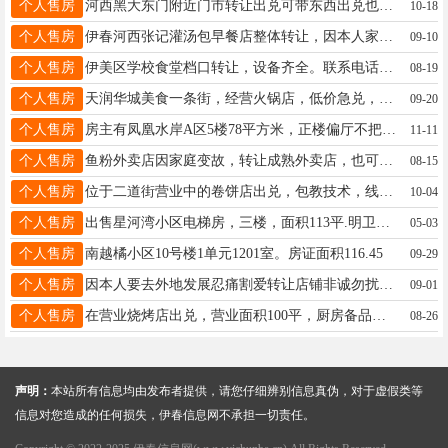
个人售房
河西黑大东门附近门市转让出兑可带东西出兑也可空屋出兑也可带个人技术出兑具体➕vx18814586354洪女士18814586354
10-18
个人售房
伊春河西张记灌汤包早餐店整体转让，因本人家中有事忍痛转让联系电话13694585806微信同步王女士13694585806
09-10
个人售房
伊美区学校食堂档口转让，设备齐全。联系电话13351384331汪先生17645801311
08-19
个人售房
天润华城美食一条街，经营火锅店，低价急兑，包交技术。可以转项做别的生意，给个房租钱就行，屋里设备设施齐全，营业面积上下两层共240平，地下室120平，急转。饭口勿扰！珠女士15246910048
09-20
个人售房
房主有凤凰水岸A区5楼78平方米，正楼偏厅不把山，中装楼房出售32万冬季便宜出售，小区夏季环境好下楼早市，南高级二中学，天华建质量好。18645803918
11-11
个人售房
鱼粉外卖店因家庭变故，转让成熟外卖店，也可堂食，带房租带设备，交技术带货源一人可干投资小，医院学校稳定客源，简单易上手，好操作不用装修不用投资再添钱接手直接营业李18645849030
08-15
个人售房
位于二道街营业中的卷饼店出兑，包教技术，线上线下客源稳定，一个人就可以干，接手即可营业，电话:18645848867女士18645848867
10-04
个人售房
出售星河湾小区电梯房，三楼，面积113平.明卫精装，近临一中，南北通透采光极好。位置优越。非诚勿扰 联系 18182885998
05-03
个人售房
南越橘小区10号楼1单元1201室。房证面积116.45
09-29
个人售房
因本人要去外地发展忍痛割爱转让店铺非诚勿扰潘先生15804585075
09-01
个人售房
在营业烧烤店出兑，营业面积100平，厨房备品间一百平，设备齐全，可中餐火锅，目前经营烧烤店，整体出兑，客源稳定，接手就能营业。房租到年底，5万出兑魏先生18204588899
08-26
声明：
本站所有信息均由发布者提供，请您仔细辨别信息真伪，对于虚假类等
信息对您造成的任何损失，伊春信息网不承担一切责任。