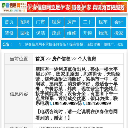
首页
招聘
门市
租房
房产
二手
租车
会计
装修
回收
保洁
疏通
维修
开锁
物流
搬家
友自行发布，伊春信息网不承担任何责任！提高警惕，谨防诈骗！做推广、做信息置顶！请
公告：
当前位置
首页
>>
房产信息
>> 个人售房
新区有一烧烤店低价出兑，整体一楼大平
层150平，因家里原因，忍痛割舍，无暇经
营，烧烤店附近商圈好，紧挨市一中，松
润城，溪雨墅，消费群体好，最适合干早
餐，中餐炒菜，烤肉，现在营业中烧烤店
接手就能营业，设备齐全，有意者下午一
信息内容
点后联系，近期成交优惠，饭口勿扰，联
系电话
19845009099
陈
19845009099
【电话咨询时，请一定说明在伊春信息网
看到的，谢谢！】