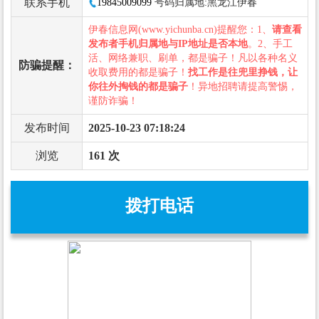
联系手机
19845009099
号码归属地:黑龙江伊春
伊春信息网(www.yichunba.cn)提醒您：1、
请查看
发布者手机归属地与IP地址是否本地
。2、手工
活、网络兼职、刷单，都是骗子！凡以各种名义
防骗提醒：
收取费用的都是骗子！
找工作是往兜里挣钱，让
你往外掏钱的都是骗子
！异地招聘请提高警惕，
谨防诈骗！
发布时间
2025-10-23 07:18:24
浏览
161 次
拨打电话