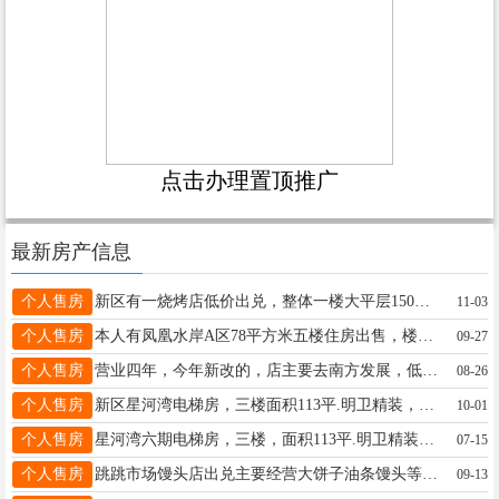
点击办理置顶推广
最新房产信息
个人售房
新区有一烧烤店低价出兑，整体一楼大平层150平，因家里原因，忍痛割舍，无暇经营，烧烤店附近商圈好，紧挨市一中，松润城，溪雨墅，消费群体好，最适合干早餐，中餐炒菜，烤肉，现在营业中烧烤店接手就能营业，设备齐全，有意者下午一点后联系，近期成交优惠，饭口勿扰，联系电话19845009099陈19845009099
11-03
个人售房
本人有凤凰水岸A区78平方米五楼住房出售，楼龄新小区正门外有第二中学，早市大坝风景优美，小区安静是安居乐业好地方，也可小改当新房，现优惠出售32万。电话18645803918
09-27
个人售房
营业四年，今年新改的，店主要去南方发展，低价出兑，包教技术，可以空屋转让做别的，相中位置的来谈，饭口勿扰。兰女士15246910048
08-26
个人售房
新区星河湾电梯房，三楼面积113平.明卫精装，近临一中，南北通透采光极好。位置优越。出售。非诚勿扰联18182885998
10-01
个人售房
星河湾六期电梯房，三楼，面积113平.明卫精装，近临一中，南北通透采光极好。位置优越。出售 联系 18182885998
07-15
个人售房
跳跳市场馒头店出兑主要经营大饼子油条馒头等地理位置好包教技术接手即可盈利设备齐全挨着早市有稳定的客源价格面议有意者请联系刘先生电话18845805966刘先生18845805966
09-13