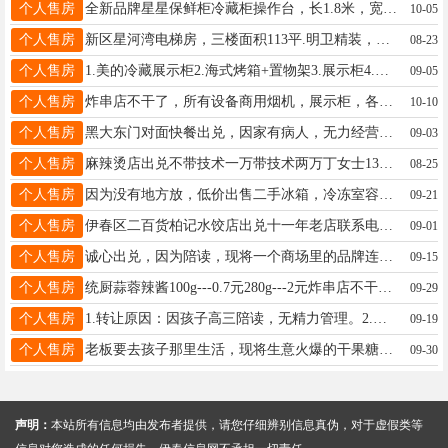
个人售房
全新品牌星星保鲜柜冷藏柜操作台，长1.8米，宽0.8米，便宜出牛女士15245863686
10-05
个人售房
新区星河湾电梯房，三楼面积113平.明卫精装，近临一中，南北通透采光极好。位置优越。出售。非诚勿扰 联系 18182885998
08-23
个人售房
1.美的冷藏展示柜2.海式烤箱+置物架3.展示柜4.收银台可➕173984929看细节图哈羊17504585824
09-05
个人售房
炸串店不干了，所有设备商用烟机，展示柜，各种炸串，饮料，全部甩货.赶上就合适。联系电话13846616635慧慧13846616635
10-10
个人售房
黑大东门对面快餐出兑，因家有病人，无力经营，带一年房租，设备齐全，客源稳定，位置好，门口可摆拍档。有订餐群13万出兑非诚勿扰13845845058高13845845058
09-03
个人售房
麻辣烫店出兑不带技术一万带技术两万丁女士13352585919
08-25
个人售房
因为没有地方放，低价出售二手冰箱，冷冻室容量大，给钱就卖！王女士15504588373
09-21
个人售房
伊春区二百货柏记水饺店出兑十一年老店联系电话13846614994刘13845867840
09-01
个人售房
诚心出兑，因为陪读，现将一个商场里的品牌连锁快餐店出兑，(也可以改项目）位于伊美区繁华地段，商圈核心地带，位置杠杠滴，客流不愁，费用低，产品毛利高，夫妻经营就可以。微信，电话同步13846628299刘13846628299
09-15
个人售房
统厨蒜蓉辣酱100g---0.7元280g---2元炸串店不干了，所有设备炸串全部甩货13846616635慧慧13846616635
09-29
个人售房
1.转让原因：因孩子高三陪读，无精力管理。2.经营品类：椒麻鸡、五香鸡、特色拌鸡架、各种拌菜。3.出兑方式：带技术出兑，可整体转让，也可换地区经营。4.联系方式：18945456662、18617812348。温18945456662
09-19
个人售房
老板要去孩子那里生活，现将生意火爆的干果糖果店出兑转让，室内设施齐全备有三项电，有烟照，无需添置接手就赚钱，本店货主多回头客多口碑好多年老店知名度高。老板把货主进货渠道一并告知下家不接受电话咨询面议：近期成交可优惠拒放屁闲砸坑王先生13846607867
09-30
声明：
本站所有信息均由发布者提供，请您仔细辨别信息真伪，对于虚假类等