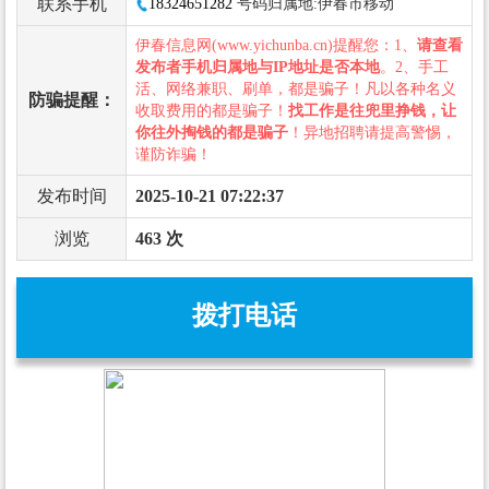
联系手机
18324651282
号码归属地:伊春市移动
伊春信息网(www.yichunba.cn)提醒您：1、
请查看
发布者手机归属地与IP地址是否本地
。2、手工
活、网络兼职、刷单，都是骗子！凡以各种名义
防骗提醒：
收取费用的都是骗子！
找工作是往兜里挣钱，让
你往外掏钱的都是骗子
！异地招聘请提高警惕，
谨防诈骗！
发布时间
2025-10-21 07:22:37
浏览
463 次
拨打电话