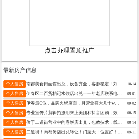
点击办理置顶推广
最新房产信息
个人售房
南郡美食街面馆出兑，设备齐全，客源稳定！刘先生18645876613
10-14
个人售房
伊春区二百货柏记水饺店出兑十一年老店联系电话13846614994刘13845867840
09-01
个人售房
伊春最C位，品牌火锅店面，月营业额大几十w，出兑，接手必挣钱，同品牌加盟别的地市，需离伊春，现出兑（带品牌资质，和伊春市全区域代理）王先生18645893906
09-02
个人售房
专业宣传片剪辑拍摄用来上美团和抖音团购，效果都是很好的价格实惠想要的联系我吧刘雨鑫18104581382
08-15
个人售房
位于二道街营业中的卷饼店出兑，包教技术，线上线下客源稳定，一个人就可以干，接手即可营业，电话:18645848867女士18814585665
09-14
个人售房
二道街！肉蟹煲店出兑转让！门脸大！位置好！设备齐全！可经营餐饮类项目！宋女士13845808959
09-11