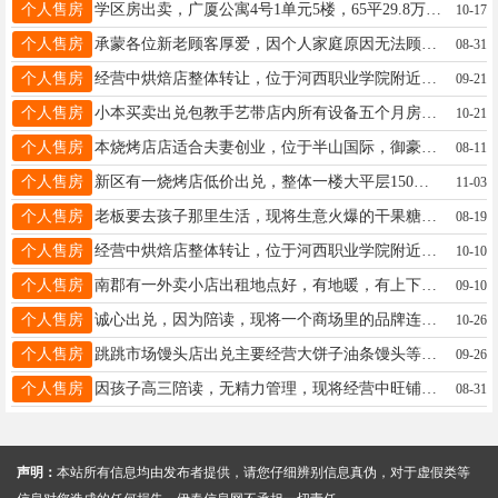
个人售房
学区房出卖，广厦公寓4号1单元5楼，65平29.8万，附小和八中双学区，临近中心医院
10-17
个人售房
承蒙各位新老顾客厚爱，因个人家庭原因无法顾及周全，现忍痛割爱，将河西柏记水饺店转让，本店连锁品牌在当地有一定知名度，店铺面积约120平米地理位置优越比邻黑大和中心医院，客源稳定有众多回头客，外卖平台销量一直名列前茅有固定粉丝六千多人，可提供每日进货和销量数据证明，接手即可实现盈利，6年来店铺承载我的心血和付出，希望为它寻找一位良主，也希望继任者能够更加发扬光大，转让不是结束而是未来可期!欢迎心仪者来访，包教包会，短期内成交可带房租18945457978，出兑期间店铺正常营业！水饺店18945457978
08-31
个人售房
经营中烘焙店整体转让，位于河西职业学院附近，店内设备齐全，经营项目丰富，含扩奶茶；冷饮等，客源稳定，店面宣传及私域流量优越，接手即可营业！（可教技术）适合夫妻创业或副业经营.省去你连锁加盟费用！远比自己投新店节省资金！营业时间非诚勿扰！李13089624455
09-21
个人售房
小本买卖出兑包教手艺带店内所有设备五个月房租小店成本低，位置好，养家糊口够用喜庆拌饭/诚心出兑有意者随时来店里。电话：18714775780王18714775780
10-21
个人售房
本烧烤店店适合夫妻创业，位于半山国际，御豪酒店、汇通主题宾馆、知己民宿附近，旅游旺季，游客居多，客源也稳定！一万多块钱就兑，一个月回本，因为我太累了，本人白天要上班，身体扛不住了，就低价出兑，房租到11月份，所有设备全包括，新手小白也可操作！可以实地考察！联系电话：18745817890以下是本年度营业额，可以参考！先生18745817890
08-11
个人售房
新区有一烧烤店低价出兑，整体一楼大平层150平，因家里原因，忍痛割舍，无暇经营，烧烤店附近商圈好，紧挨市一中，松润城，溪雨墅，消费群体好，最适合干早餐，中餐炒菜，烤肉，现在营业中烧烤店接手就能营业，设备齐全，有意者下午一点后联系，近期成交优惠，饭口勿扰，联系电话19845009099陈19845009099
11-03
个人售房
老板要去孩子那里生活，现将生意火爆的干果糖果店出兑转让，室内设施齐全备有三项电，有烟照，无需添置接手就赚钱，本店货主多回头客多口碑好多年老店知名度高。老板把货主进货渠道一并告知下家不接受电话咨询面议：王先生13846607867
08-19
个人售房
经营中烘焙店整体转让，位于河西职业学院附近，店内设备齐全，经营项目丰富，含扩奶茶；冷饮等，客源稳定，店铺口碑很好，接手即可营业！（可教技术）适合夫妻创业或副业经营.省去你连锁加盟费用！远比自己投新店节省资金！营业时间非诚勿扰！李先生13089624455
10-10
个人售房
南郡有一外卖小店出租地点好，有地暖，有上下水，有意者可联系13846615221孙13846615221
09-10
个人售房
诚心出兑，因为陪读，现将一个商场里的品牌连锁快餐店出兑，(也可以改项目，原来装修花了12万，现在便宜出兑）位于伊美区繁华地段，商圈核心地带，位置杠杠滴，客流不愁，费用低，产品毛利高，夫妻经营就可以。非诚勿扰。微信，电话同步13846628299宋13846628299
10-26
个人售房
跳跳市场馒头店出兑主要经营大饼子油条馒头等地理位置好包教技术接手即可盈利设备齐全挨着早市有稳定的客源价格面议有意者请联系刘先生电话18845805966刘先生18845805966
09-26
个人售房
因孩子高三陪读，无精力管理，现将经营中旺铺转让，目前经营椒麻鸡，五香鸡，特色拌鸡架，各种拌菜，带技术出兑。可整体转让，也可换地区经营。电话1894545666218617812348温18945456662
08-31
声明：
本站所有信息均由发布者提供，请您仔细辨别信息真伪，对于虚假类等