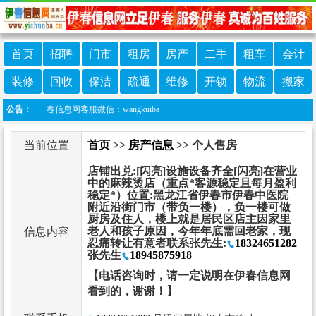
首页
招聘
门市
租房
房产
二手
租车
会计
装修
回收
保洁
疏通
维修
开锁
物流
搬家
加伊春信息网客服微信：wangkuiba
公告：
当前位置
首页
>>
房产信息
>> 个人售房
店铺出兑:[闪亮]设施设备齐全[闪亮]在营业
中的麻辣烫店（重点*客源稳定且每月盈利
稳定*）位置:黑龙江省伊春市伊春中医院
附近沿街门市（带负一楼），负一楼可做
厨房及住人，楼上就是居民区店主因家里
老人和孩子原因，今年年底需回老家，现
信息内容
忍痛转让有意者联系张先生:
18324651282
张先生
18945875918
【电话咨询时，请一定说明在伊春信息网
看到的，谢谢！】