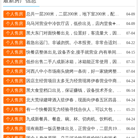
最新房产信息
个人售房
总共一层200米，二层200米，地下室200米，配套齐全王先生13904589787
04-09
个人售房
乌马河营业中冷饮厅店，低价出兑，店内堂食➕外卖➕炸鸡➕汉堡➕披萨➕麻将机➕内设五个小单间，接手不用填任何设备，回头客稳定，位置佳费用低，1-2人可干，适合个人或夫妻创业，正常营业中。有意者面谈15145163339吕18204580718
04-09
个人售房
黑大东门对面快餐出兑，位置好，客流量大，因有病人出门看病，设备齐全、接手就赚钱！旅游旺季能接团餐！想赚钱的来13845845058高13845845058
07-04
个人售房
着急出远门。非诚勿扰。小本投资。非常合适刘女士13504570912
04-22
个人售房
快餐店整体出兑,设备齐全,接手就营业.内有单间.包教技术.董女士13796525894董女士13796525894
04-15
个人售房
低价出售二手八成新冰箱，冰箱能正常使用，因为搬家，所以低价出售，有需要的联系！王女士15504588373
07-31
个人售房
河西八中小市场南头烧烤一条街，好一家烧烤整体出兑价格面议，十多年老店有固定客源接手就能干适合夫妻干，因孩子考学去外地了忍痛割爱出兑！有意者请中午12点以后打电话手机:13845836662邢先生13845836662
07-04
个人售房
因店主经营项目太多无力经营现将伊春营业中商业街品牌奶茶店出兑有意者电话联系老板18904585635
04-24
个人售房
黑大食堂档口出兑，保证赚钱，设备技术齐全。接受就干，因自身没时间管理，现出兑。有意者联系。车先生16227547777
06-14
个人售房
北大荒绿建啤酒入驻伊春，现面向伊春五区四县招聘区域代理，啤酒几十款，白酒20款，饮料10款绝对可以满足您当地的需求，百分百麦芽发酵配料表清晰可见，伊春运营中心地址中植村门市电话16754581919苑先生16754581919
04-24
个人售房
有一个快餐因无力经验寻找合伙人，可以大包，必须是沟通能力强的，年龄是40岁以下，只接受微信聊13846628299.不要打电话，非诚勿扰。一个人一年赚个10几万的联系，想赚大钱的勿扰。刘13846628299
05-21
个人售房
九成新餐具。餐盘。碗。杯。切肉机。饮料机。展架。案子。高压锅。汤桶。各种厨房用品。低价出售。崔先生17745220333
04-24
个人售房
现有南郡一饭店整体出兑，正营业中，二层共190平，设备齐全，接手即可营业，低价转让旺季来临有意者拔打电话15504585669，饭口勿扰。李15504585669
06-04