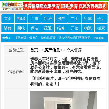
首页
招聘
门市
租房
房产
二手
租车
会计
装修
回收
保洁
疏通
维修
开锁
物流
搬家
防诈骗！做推广、做信息置顶！请加伊春信息网客服微信：wangkuiba
公告：
当前位置
首页
>>
房产信息
>> 个人售房
伊春火车站对面，2楼，新装修吉房出售，
房本面积61实际使用面积将近70平，楼下
就是公交站，价格18w，有意者看房面谈。
此房新装修不出租，租户勿扰。
信息内容
【电话咨询时，请一定说明在伊春信息网
看到的，谢谢！】