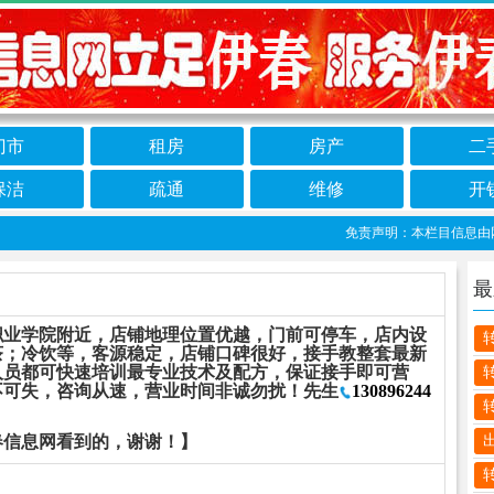
门市
租房
房产
二
保洁
疏通
维修
开
免责声明：本栏目信息由网友
最
职业学院附近，店铺地理位置优越，门前可停车，店内设
茶；冷饮等，客源稳定，店铺口碑很好，接手教整套最新
人员都可快速培训最专业技术及配方，保证接手即可营
不可失，咨询从速，营业时间非诚勿扰！先生
130896244
春信息网看到的，谢谢！】