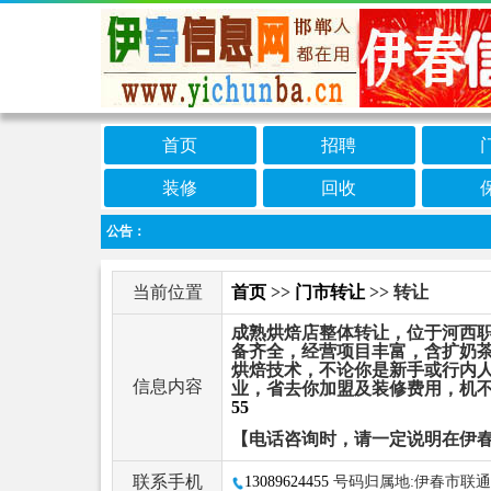
首页
招聘
装修
回收
公告：
当前位置
首页
>>
门市转让
>> 转让
成熟烘焙店整体转让，位于河西
备齐全，经营项目丰富，含扩奶
烘焙技术，不论你是新手或行内
信息内容
业，省去你加盟及装修费用，机
55
【电话咨询时，请一定说明在伊
联系手机
13089624455
号码归属地:伊春市联通