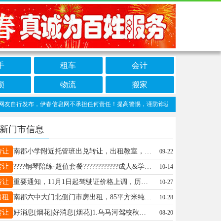
手
租车
会计
锁
物流
搬家
自行发布，伊春信息网不承担任何责任！提高警惕，谨防诈骗！做推广、做信息置顶！请加
新门市信息
转让
南郡小学附近托管班出兑转让，出租教室，设备齐全，接手即可经营联系电话:13766759910王女士13766759910
09-22
转让
????钢琴陪练·超值套餐????‍????‍????成人&学生均可报名????单次：100元/小时????套餐一：1000元=11小时（平均仅90.9元/小时）????套餐二：2000元=25小时（平均仅80元/小时）????我的优势！-沈阳音乐学院本科毕业，文学学士-专业钢琴教学与陪练经验-轻松有趣的课堂，让孩子爱上练琴-针对性解决识谱、节奏、手型问题-课后反馈及时，家长随时掌握进度毕业于沈阳音乐学院音乐教育专业，拥有文学学士学位。多年钢琴教学与陪练经验，擅长儿童及青少年钢琴基础巩固与进阶训练。????陪练特点-注重基本功与乐感培养-课堂氛围轻松有趣，让孩子爱上练琴-针对性解决识谱、节奏、手型等常见问题-课后反馈及时，家长随时掌握孩子进度????荣誉经历-第五届香港国际青少年艺术节大连赛区钢琴专业青年组铜奖-“哈曼尼”杯青少年声乐乐器深圳赛区钢琴专业青年组银奖????授课形式线上/线下均可，可灵活安排时间。????联系方式微信/电话：18804589994井女士18804589994
10-14
转让
重要通知，11月1日起驾驶证价格上调，历史最性情价不再有，还有几天想报名的抓紧吧，报名电话☎️13846609268(微信同步)王教13846609268
10-27
出租
南郡六中大门北侧门市房出租，85平方米纯一楼，室内宽敞，有部分餐饮设备，门脸敞亮牌匾大方，位置好人流量大。联系电话13846633332
10-28
转让
好消息[烟花]好消息[烟花]1.乌马河驾校秋季招生特惠小车C1C21500元培训费，摩托车D500元培训费正规驾校专业团队，一对一练车全程VIP教学2.招聘，教练员，交社保医保报名电话13846609268微信同步王教13846609268
08-20