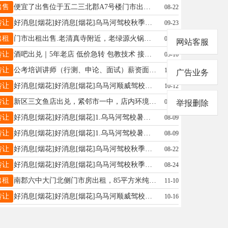
出售
便宜了出售位于五二三北郡A7号楼门市出售，面积108平赠同等面积地下室，地理位置优越，门前就是早市，门前宽敞，正房楼阳光充沛，精装修铜大门，铝硕铝门窗，纯实木扶梯，全屋实木门，房子举架高，一楼4米，地下室3.5米，吊铺已打好。地下室防水做的特别好，三个单间，一个厨房
08-22
转让
好消息[烟花]好消息[烟花]乌马河驾校秋季招生特惠小车C1C21500元培训费，摩托车D500元培训费正规驾校专业团队，一对一练车全程VIP教学报名电话13846609268微信同步王教13846609268
09-23
出租
门市出租出售.老清真寺附近，老绿源火锅隔壁有一门市对外出租出售，一二楼连体102平方，地下室还有50平方，房子板正，适合做各种买卖，价格便宜，联系电话：13845887922
08-05
网站客服
转让
酒吧出兑｜5年老店 低价急转 包教技术 接手即盈利,经营5年成熟清吧整体出兑，客源稳定、口碑扎实，老客复购率高，接手无需重新养店。 店内设备齐全、装修完整，证照齐全可直接营业，无空窗期。包教全套调酒、饮品制作技术+运营经验，新手也能快速上手，回本周期短。因个人精力有限忍痛转让，价格低于市场价，诚心接手价格可谈，实地看店满意再定。有意者可直接联系看店，非诚勿扰
05-10
转让
公考培训讲师（行测、申论、面试）薪资面谈卢女士15604587700
10-10
广告业务
转让
好消息[烟花]好消息[烟花]乌马河顺威驾校招生优惠小车C1C21500元，摩托车D500元,正规驾校，一对一练车全程VIP教学????????有证陪练????????报名电话13846609268微信同步王教13846609268
10-12
转让
新区三文鱼店出兑，紧邻市一中，店内环境干净整洁，一人可干，三文鱼整条供应链及配套产品货源都可提供，如果有好项目也可自营更改，格局面积够用，家中用钱优惠出，13846661113
06-07
举报删除
转让
好消息[烟花]好消息[烟花]1.乌马河驾校暑期招生优惠小车C1C21500元培训费，摩托车D500元培训费正规驾校专业团队，一对一练车全程VIP教学2.招聘，教练员，交社保医保报名电话13846609268微信同步王教13846609268
08-09
转让
好消息[烟花]好消息[烟花]1.乌马河驾校暑期招生优惠小车C1C21500元培训费，摩托车D500元培训费正规驾校专业团队，一对一练车全程VIP教学2.招聘，教练员，交社保医保报名电话13846609268微信同步王教13846609268
08-09
转让
好消息[烟花]好消息[烟花]乌马河驾校秋季招生特惠小车C1C21500元培训费，摩托车D500元培训费正规驾校专业团队，一对一练车全程VIP教学报名电话13846609268微信同步王教13846609268
08-22
转让
好消息[烟花]好消息[烟花]乌马河驾校秋季招生特惠小车C1C21500元培训费，摩托车D500元培训费正规驾校专业团队，一对一练车全程VIP教学报名电话13846609268微信同步王教13846609268
08-24
出租
南郡六中大门北侧门市房出租，85平方米纯一楼，有部分餐饮设备，门脸敞亮牌匾大方。联系电话13846633332
11-10
转让
好消息[烟花]好消息[烟花]乌马河顺威驾校招生优惠小车C1C21500元，摩托车D500元,正规驾校，一对一练车全程VIP教学????????有证陪练????????报名电话13846609268微信同步王教13846609268
10-16