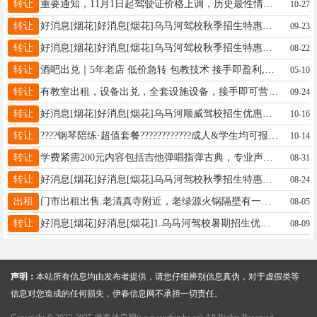
转让
重要通知，11月1日起驾驶证价格上调，历史最性情价不再有，还有几天想报名的抓紧吧，报名电话☎️13846609268(微信同步)王教13846609268
10-27
转让
好消息[烟花]好消息[烟花]乌马河驾校秋季招生特惠小车C1C21500元培训费，摩托车D500元培训费正规驾校专业团队，一对一练车全程VIP教学报名电话13846609268微信同步王教13846609268
09-23
转让
好消息[烟花]好消息[烟花]乌马河驾校秋季招生特惠小车C1C21500元培训费，摩托车D500元培训费正规驾校专业团队，一对一练车全程VIP教学报名电话13846609268微信同步王教13846609268
08-22
转让
酒吧出兑｜5年老店 低价急转 包教技术 接手即盈利,经营5年成熟清吧整体出兑，客源稳定、口碑扎实，老客复购率高，接手无需重新养店。 店内设备齐全、装修完整，证照齐全可直接营业，无空窗期。包教全套调酒、饮品制作技术+运营经验，新手也能快速上手，回本周期短。因个人精力有限忍痛转让，价格低于市场价，诚心接手价格可谈，实地看店满意再定。有意者可直接联系看店，非诚勿扰
05-10
转让
有教室出租，设备出兑，全套设施设备，接手即可营业联系电话13766759910王女士13766759910
09-24
转让
好消息[烟花]好消息[烟花]乌马河顺威驾校招生优惠小车C1C21500元，摩托车D500元,正规驾校，一对一练车全程VIP教学????????有证陪练????????报名电话13846609268微信同步王教13846609268
10-16
转让
????钢琴陪练·超值套餐????‍????‍????成人&学生均可报名????单次：100元/小时????套餐一：1000元=11小时（平均仅90.9元/小时）????套餐二：2000元=25小时（平均仅80元/小时）????我的优势！-沈阳音乐学院本科毕业，文学学士-专业钢琴教学与陪练经验-轻松有趣的课堂，让孩子爱上练琴-针对性解决识谱、节奏、手型问题-课后反馈及时，家长随时掌握进度毕业于沈阳音乐学院音乐教育专业，拥有文学学士学位。多年钢琴教学与陪练经验，擅长儿童及青少年钢琴基础巩固与进阶训练。????陪练特点-注重基本功与乐感培养-课堂氛围轻松有趣，让孩子爱上练琴-针对性解决识谱、节奏、手型等常见问题-课后反馈及时，家长随时掌握孩子进度????荣誉经历-第五届香港国际青少年艺术节大连赛区钢琴专业青年组铜奖-“哈曼尼”杯青少年声乐乐器深圳赛区钢琴专业青年组银奖????授课形式线上/线下均可，可灵活安排时间。????联系方式微信/电话：18804589994井女士18804589994
10-14
转让
学费紧需200元内容包括吉他弹唱指弹古典，专业声乐吉他老师授课。8月30开学四个月一个学期。欢迎报名何老师13766722865
08-31
转让
好消息[烟花]好消息[烟花]乌马河驾校秋季招生特惠小车C1C21500元培训费，摩托车D500元培训费正规驾校专业团队，一对一练车全程VIP教学报名电话13846609268微信同步王教13846609268
08-24
出租
门市出租出售.老清真寺附近，老绿源火锅隔壁有一门市对外出租出售，一二楼连体102平方，地下室还有50平方，房子板正，适合做各种买卖，价格便宜，联系电话：13845887922
08-05
转让
好消息[烟花]好消息[烟花]1.乌马河驾校暑期招生优惠小车C1C21500元培训费，摩托车D500元培训费正规驾校专业团队，一对一练车全程VIP教学2.招聘，教练员，交社保医保报名电话13846609268微信同步王教13846609268
08-09
声明：
本站所有信息均由发布者提供，请您仔细辨别信息真伪，对于虚假类等
信息对您造成的任何损失，伊春信息网不承担一切责任。