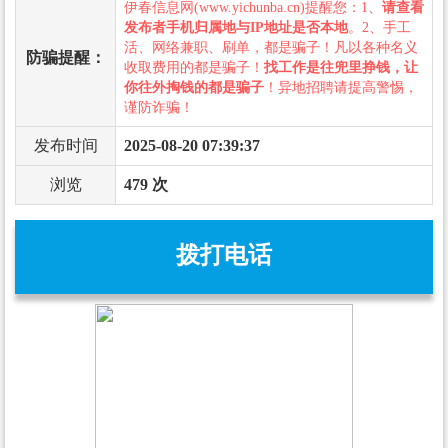
伊春信息网(www.yichunba.cn)提醒您：1、
请查看
发布者手机归属地与IP地址是否本地
。2、手工
活、网络兼职、刷单，都是骗子！凡以各种名义
防骗提醒：
收取费用的都是骗子！
找工作是往兜里挣钱，让
你往外掏钱的都是骗子
！异地招聘请提高警惕，
谨防诈骗！
发布时间
2025-08-20 07:39:37
浏览
479 次
拨打电话