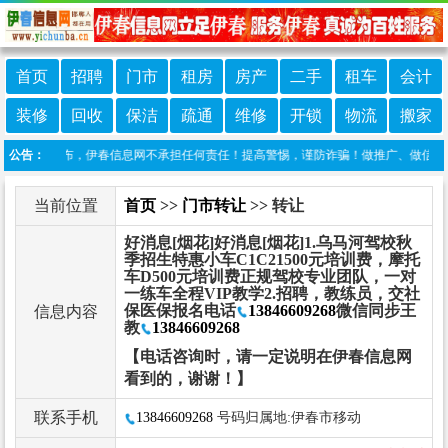
首页
招聘
门市
租房
房产
二手
租车
会计
装修
回收
保洁
疏通
维修
开锁
物流
搬家
友自行发布，伊春信息网不承担任何责任！提高警惕，谨防诈骗！做推广、做信息置顶！请
公告：
当前位置
首页
>>
门市转让
>> 转让
好消息[烟花]好消息[烟花]1.乌马河驾校秋
季招生特惠小车C1C21500元培训费，摩托
车D500元培训费正规驾校专业团队，一对
一练车全程VIP教学2.招聘，教练员，交社
保医保报名电话
13846609268
微信同步王
信息内容
教
13846609268
【电话咨询时，请一定说明在伊春信息网
看到的，谢谢！】
联系手机
13846609268
号码归属地:伊春市移动