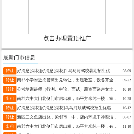
点击办理置顶推广
最新门市信息
转让
好消息[烟花]好消息[烟花]1.乌马河驾校暑期招生优惠小车C1C21500元培训费，摩托车D500元培训费正规驾校专业团队，一对一练车全程VIP教学2.招聘，教练员，交社保医保报名电话13846609268微信同步王教13846609268
08-09
转让
南郡小学附近托管班出兑转让，出租教室，设备齐全，接手即可经营联系电话:13766759910王女士13766759910
09-22
转让
公考培训讲师（行测、申论、面试）薪资面谈卢女士15604587700
10-10
出租
南郡六中大门北侧门市房出租，85平方米纯一楼，室内宽敞，有部分餐饮设备，门脸敞亮牌匾大方，位置好人流量大。联系电话13846633332
10-28
转让
好消息[烟花]好消息[烟花]乌马河顺威驾校招生优惠小车C1C21500元，摩托车D500元,正规驾校，一对一练车全程VIP教学????????有证陪练????????报名电话13846609268微信同步王教13846609268
10-12
转让
新区三文鱼店出兑，紧邻市一中，店内环境干净整洁，一人可干，三文鱼整条供应链及配套产品货源都可提供，如果有好项目也可自营更改，格局面积够用，家中用钱优惠出，13846661113
06-07
出租
南郡六中大门北侧门市房出租，85平方米纯一楼，有部分餐饮设备，门脸敞亮牌匾大方。联系电话13846633332
11-10