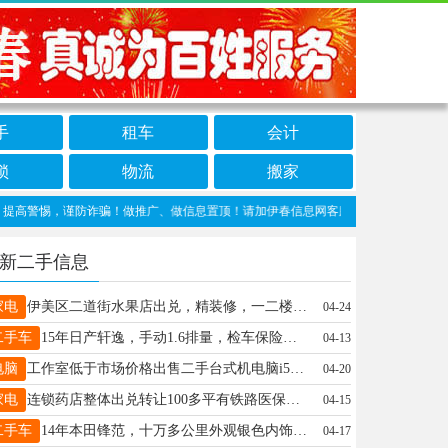
手
租车
会计
锁
物流
搬家
惕，谨防诈骗！做推广、做信息置顶！请加伊春信息网客服微信：wangkuiba
新二手信息
家电
伊美区二道街水果店出兑，精装修，一二楼一共150平方，位置好，适合干各种买卖，有意者联系18804582211李女士18804582211
04-24
二手车
15年日产轩逸，手动1.6排量，检车保险全年，发动机变速箱底盘开着好，全车原版原漆多，皮实耐用省油利器，价格便宜2万3卖车18645820989
04-13
电脑
工作室低于市场价格出售二手台式机电脑i54590内存16G固态硬盘240搭配新机箱500元（搭配旧机箱450元）i54590内存8G固态硬盘120搭配新机箱450元（搭配旧机箱400元）i544开头的cpu内存8G固态硬盘120旧机箱300元独立显卡750T2G200元独立显卡6501G100元19寸显示器90元32液晶显示器350-400元，一共七台，看品质定价格，还有微曲的。☎️18604580933周先生13234586994
04-20
家电
连锁药店整体出兑转让100多平有铁路医保市医保设备软件齐全单独执业药师营业中账目可查接手即可盈利有意者联系:17702207654夏先生13234582739
04-15
二手车
14年本田锋范，十万多公里外观银色内饰新，大灯调节Eco节油模式，暖风嘎嘎热，空调冻手，机变颠峰，音响带环绕，保养刚做完，保险检车25年11末，到手一分钱不用添就是开，市区四毛多，高速三毛四五，到手一分钱不用添，上下班代步理想好车。抓紧在18004580832
04-17