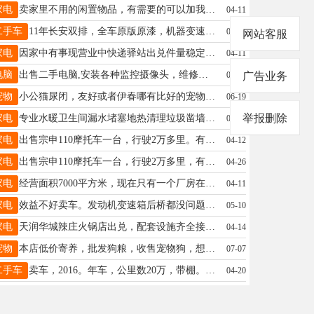
家电
卖家里不用的闲置物品，有需要的可以加我微信18545269556卖闲置18545269556
04-11
二手车
11年长安双排，全车原版原漆，机器变速箱底盘好，小几千块钱李志刚18324653456
04-09
网站客服
家电
因家中有事现营业中快递驿站出兑件量稳定发货量大自取量达到百分之九十小区都是电梯房房租刚交完接手就可盈利收入可观价格8万有意者可电话联系林先生18145427737
04-11
电脑
出售二手电脑,安装各种监控摄像头，维修监控大量出售二手电脑、各种配置，出售二手手机，黎明小区4号楼华兴电脑15246921685老刘15246921685
05-20
广告业务
宠物
小公猫尿闭，友好或者伊春哪有比好的宠物医院，求助宋19214582578
06-19
举报删除
家电
专业水暖卫生间漏水堵塞地热清理垃圾凿墙瓦工家庭翻新张13339484177
04-11
家电
出售宗申110摩托车一台，行驶2万多里。有牌照。2015年的。于先生13846658750
04-12
家电
出售宗申110摩托车一台，行驶2万多里，有牌照于先生13846658750
04-26
家电
经营面积7000平方米，现在只有一个厂房在使用，另有两个厂房闲置中。有母鸡7000余只，有独特配方，鸡蛋口感好营养高。养殖场设备齐全，饲料室育雏室等一应俱全。所产的鸡蛋品质好价格高，在哈尔滨知名超市售卖，价格可观，由于本人精力有限工作繁忙又面临孩子要高考等诸多因素，忍痛割爱。吕女士13845848080
04-11
家电
效益不好卖车。发动机变速箱后桥都没问题，一滴水不漏保养非常好。一滴机油都不丢。。跃进开拓x500工程自卸车，潍柴160马力法士特8挡国5排放18年10月上牌保险到25年11月份900-20轮胎环保绿自动篷布，大箱4米×2.28米大黄牌15.79吨。空调，柴油预热器，驻车柴油暖风都有，自动玻璃升降器。外送一条8成新轮胎13904585259陈先生13904585259
05-10
家电
天润华城辣庄火锅店出兑，配套设施齐全接手就干空调排风，面积300平米，转让费面谈，非诚勿扰赵15734581111
04-14
宠物
本店低价寄养，批发狗粮，收售宠物狗，想做繁殖副业的也可联系田18045888318
07-07
二手车
卖车，2016。年车，公里数20万，带棚。梁女13644670883
04-20