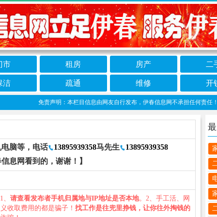
门市
租房
房产
二
保洁
疏通
维修
开
免责声明：本栏目信息由网友自行发布，伊春信息网不承担任何责任！提高警
最
机电脑等，电话
13895939358
马先生
13895939358
春信息网看到的，谢谢！】
：1、
请查看发布者手机归属地与IP地址是否本地
。2、手工活、网
名义收取费用的都是骗子！
找工作是往兜里挣钱，让你往外掏钱的