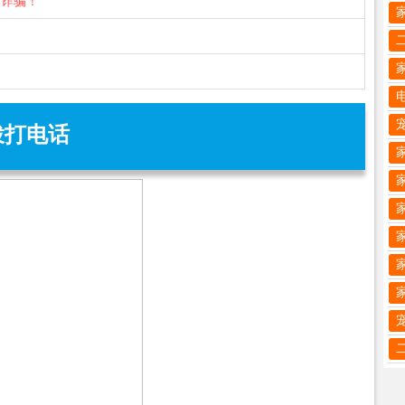
防诈骗！
拨打电话