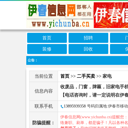
首页
招聘
装修
回收
公告：
当前位置
首页
>>
二手买卖
>> 家电
收废品，门窗，牌匾，旧家电手
信息内容
【电话咨询时，请一定说明在伊
联系手机
13895939358
号码归属地:伊春市移动
伊春信息网(www.yichunba.cn)提醒您
防骗提醒：
络兼职、刷单，都是骗子！凡以各种