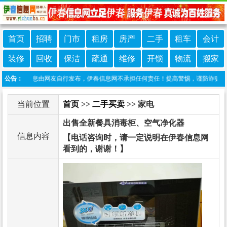
首页
招聘
门市
租房
房产
二手
租车
会计
装修
回收
保洁
疏通
维修
开锁
物流
搬家
本栏目信息由网友自行发布，伊春信息网不承担任何责任！提高警惕，谨防诈骗！做推广、
公告：
当前位置
首页
>>
二手买卖
>> 家电
出售全新餐具消毒柜、空气净化器
信息内容
【电话咨询时，请一定说明在伊春信息网
看到的，谢谢！】