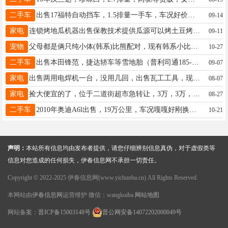
二手车
出售17福特自动挡车，1.5排量一手车，车况好价格2万8电话13234586622赵先生13234586622
09-14
家电
连锁烤地瓜机器出售保教技术提供瓜源可以烤土豆烤地瓜烤鸡蛋王先生13846607867
09-11
宠物
父母都是俩只纯小体(韩系)比熊配对，现有韩系小比熊母狗45天可以打疫苗了，因上班没有时间饲养，忍痛割爱，先低价出售。17645812882葛17645812882
10-27
二手车
出售本田锋范，捷达轿车等雪地胎（普利司通185-65-15），微波炉，大头电视，大头电视柜，餐桌，单人床等闲置物品，低价处理。陈先生13846628918
09-07
家电
出售两用电焊机一台，没用几回，出售瓦工工具，现有1米2长地砖刀推刀一台，只用了两回于先生13846658750
08-07
家电
捡大便宜的了，位于二道街超市急转让，3万，3万，只要3万，因工作调动无力经营，一二楼连体带地下室，还有4个月房租，美团饿了吗全开通了，货源及供货商联系方式，全都给你，店里还有很多货，想捡漏的抓紧13846696628刘先生13846696628
08-27
二手车
2010年奥迪A6l出售，19万公里，车况嘎嘎好刚换完雪地胎，新买的车衣，两套胎，火花塞，电瓶新，检车保险到来年六月！内饰新，无故障灯，大屏导航等由于着急出门忍痛割爱一口价2点5万赶上就合适！具体来电详谈！车贩子勿扰，非诚勿扰！吴先生16645833339
10-21
声明：
本站所有信息均由发布者提供，请您仔细辨别信息真伪，对于虚假类等
信息对您造成的任何损失，伊春信息网不承担一切责任。
Copyright © 2022-2025 伊春信息网(www.yichunba.cn) All Rights Reserved.
本网站由
伊春信息网
运营维护 微信：wangkuiba
网站地图
网站备案：
晋ICP备15003148号
晋公网安备14072202000049号