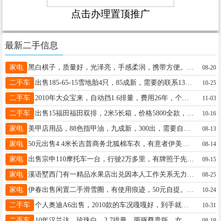
点击办理置顶推广
最新二手信息
家电
黑白棋子，质量好，光泽亮，手感柔润，携带方便。先生13329382860
08-20
二手车
出售185-65-15雪地胎4只，85成新，需要的联系13504576696先生13504576696
10-25
二手车
2010年大众宝来，自动挡1.6排量，费用26年，个人私家车，换车便宜卖，不过万，苏15145838081
11-03
二手车
出售15福田福田双排，2米5长箱，价格5800全款，看车电话17845569999赵先生17845569999
10-16
家电
美甲店用品，88色指甲油，九成新，300出，需要自取！程18345875559
08-13
家电
50元出售4.4米长吉普商务北狐棉车衣，有意者伊美区太阳雨阳光城小区自取！李先生13845887665
08-14
家电
出售宗申110摩托车一台，行驶2万多里，有牌照于先生13846658750
09-15
家电
溪语墅西门有一精品水果店出兑因本人工作关系无力经营本店设备齐全接受即可营业有固定会员着急出兑非诚勿扰先生19104585222
08-25
家电
伊春出售闲置二手滑雪圈，有使用痕迹，50元自提。王先生15245860005
10-24
二手车
个人奥迪A6出售，2010款的车况嘎嘎好，到手就是加油就行，保险检车到来年六月份，两套胎新买的车衣带！车贩子勿扰！2万4不包过户先到先得！具体来电吴先生16645833339
10-31
二手车
10年汉兰达，珍珠白，2.7排量，两驱尊贵版，女士开不到19万多公里，有需要者电话联系13766759021二手车勿扰李女士15245881000
08-19